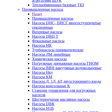
агрегатами ШУК
Теплообменники базовые ТБЗ
Промышленные насосы
Назад
Промышленные насосы
Насосы ЦНС, ЦНСГ многоступенчатые
секционные
Вихревые насосы
Насосы ЦВЦ Т
Фекальные насосы
Насосы НК
Турбонасосы пневматические
Насосы ЛМ линейные
Химические насосы
Погружные дренажные насосы ГНОМ
Насосы ВВН вакуумные водокольцевые
Насосы Нку
Насосы КМ
Насосы Д, 1Д, 4Д двухстороннего входа
Насосы консольные К
Станции управления для погружных
насосов
Шестеренчатые масляные насосы
Насосы ЦВК
Насосы Н1В