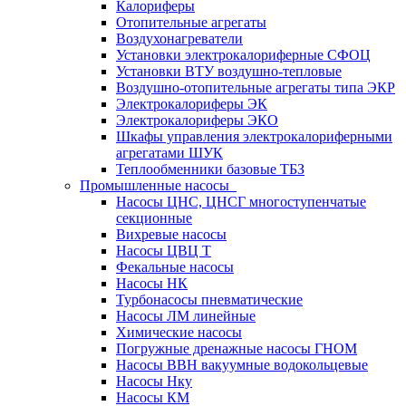
Калориферы
Отопительные агрегаты
Воздухонагреватели
Установки электрокалориферные СФОЦ
Установки ВТУ воздушно-тепловые
Воздушно-отопительные агрегаты типа ЭКР
Электрокалориферы ЭК
Электрокалориферы ЭКО
Шкафы управления электрокалориферными
агрегатами ШУК
Теплообменники базовые ТБЗ
Промышленные насосы
Насосы ЦНС, ЦНСГ многоступенчатые
секционные
Вихревые насосы
Насосы ЦВЦ Т
Фекальные насосы
Насосы НК
Турбонасосы пневматические
Насосы ЛМ линейные
Химические насосы
Погружные дренажные насосы ГНОМ
Насосы ВВН вакуумные водокольцевые
Насосы Нку
Насосы КМ