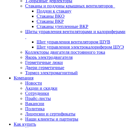
Т-образные дефлекторы
Стаканы и поддоны крышных вентиляторов
Поддон к стакану
Стаканы ВКО
Стаканы ВКР
Стаканы утепленные ВКР
Щиты управления вентиляторами и калориферами
Щит управления вентилятором ЩУВ
Щит управления электрокалорифером ЩУЭ
Коллекторы двигателя постоянного тока
Якорь электродвигателя
Герметичные люки
Двери герметичные
Тормоз электромагнитный
Компания
Новости
Акции и скидки
Сотрудники
Прайс-листы
Вакансии
Политика
Лицензии и сертификаты
Наши клиенты и партнеры
Как купить