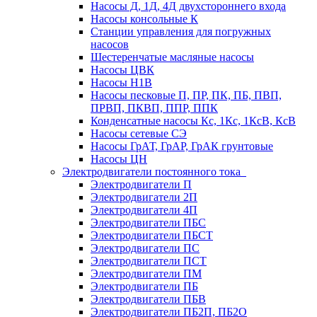
Насосы Д, 1Д, 4Д двухстороннего входа
Насосы консольные К
Станции управления для погружных
насосов
Шестеренчатые масляные насосы
Насосы ЦВК
Насосы Н1В
Насосы песковые П, ПР, ПК, ПБ, ПВП,
ПРВП, ПКВП, ППР, ППК
Конденсатные насосы Кс, 1Кс, 1КсВ, КсВ
Насосы сетевые СЭ
Насосы ГрАТ, ГрАР, ГрАК грунтовые
Насосы ЦН
Электродвигатели постоянного тока
Электродвигатели П
Электродвигатели 2П
Электродвигатели 4П
Электродвигатели ПБС
Электродвигатели ПБСТ
Электродвигатели ПС
Электродвигатели ПСТ
Электродвигатели ПМ
Электродвигатели ПБ
Электродвигатели ПБВ
Электродвигатели ПБ2П, ПБ2О