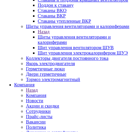
Поддон к стакану
Стаканы ВКО
Стаканы ВКР
Стаканы утепленные ВКР
Щиты управления вентиляторами и калориферами
Назад
Щиты управления вентиляторами и
калориферами
Щит управления вентилятором ЩУВ
Щит управления электрокалорифером ЩУЭ
Коллекторы двигателя постоянного тока
Якорь электродвигателя
Герметичные люки
Двери герметичные
Тормоз электромагнитный
Компания
Назад
Компания
Новости
Акции и скидки
Сотрудники
Прайс-листы
Вакансии
Политика