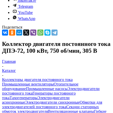
Вконтакте
Telegram
YouTube
WhatsApp
Поделиться
Коллектор двигателя постоянного тока
ДПЭ-72, 100 кВт, 750 об/мин, 305 В
Главная
-
Каталог
-
Коллекторы двигателя постоянного тока
Промышленные вентиляторы
Отопительное
оборудование
Промышленные насосы
Электродвигатели
постоянного тока
Генераторы постоянного
тока
Тахогенераторы
Электродвигатели
асинхронные
Электродвигатели синхронные
Обмотки для
электродвигателей постоянного тока
Секции статорных
обмоток электродвигателя
Вентиляционные клапаны
Гибкие