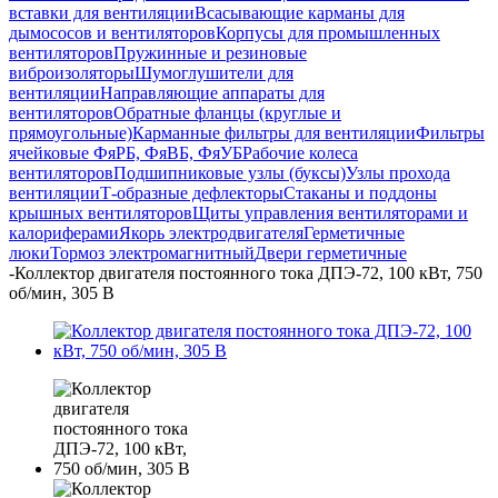
вставки для вентиляции
Всасывающие карманы для
дымососов и вентиляторов
Корпусы для промышленных
вентиляторов
Пружинные и резиновые
виброизоляторы
Шумоглушители для
вентиляции
Направляющие аппараты для
вентиляторов
Обратные фланцы (круглые и
прямоугольные)
Карманные фильтры для вентиляции
Фильтры
ячейковые ФяРБ, ФяВБ, ФяУБ
Рабочие колеса
вентиляторов
Подшипниковые узлы (буксы)
Узлы прохода
вентиляции
Т-образные дефлекторы
Стаканы и поддоны
крышных вентиляторов
Щиты управления вентиляторами и
калориферами
Якорь электродвигателя
Герметичные
люки
Тормоз электромагнитный
Двери герметичные
-
Коллектор двигателя постоянного тока ДПЭ-72, 100 кВт, 750
об/мин, 305 В