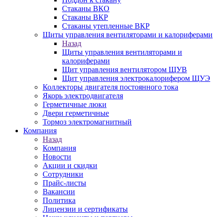
Стаканы ВКО
Стаканы ВКР
Стаканы утепленные ВКР
Щиты управления вентиляторами и калориферами
Назад
Щиты управления вентиляторами и
калориферами
Щит управления вентилятором ЩУВ
Щит управления электрокалорифером ЩУЭ
Коллекторы двигателя постоянного тока
Якорь электродвигателя
Герметичные люки
Двери герметичные
Тормоз электромагнитный
Компания
Назад
Компания
Новости
Акции и скидки
Сотрудники
Прайс-листы
Вакансии
Политика
Лицензии и сертификаты