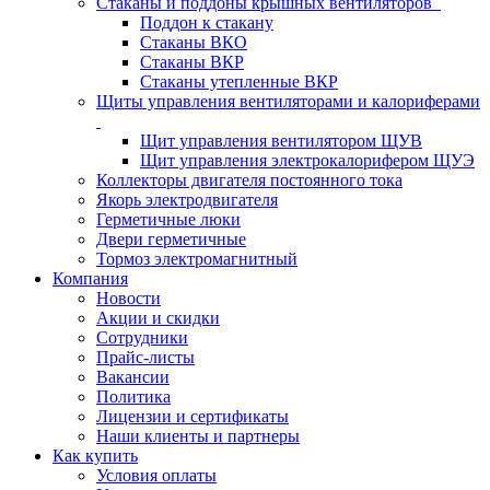
Стаканы и поддоны крышных вентиляторов
Поддон к стакану
Стаканы ВКО
Стаканы ВКР
Стаканы утепленные ВКР
Щиты управления вентиляторами и калориферами
Щит управления вентилятором ЩУВ
Щит управления электрокалорифером ЩУЭ
Коллекторы двигателя постоянного тока
Якорь электродвигателя
Герметичные люки
Двери герметичные
Тормоз электромагнитный
Компания
Новости
Акции и скидки
Сотрудники
Прайс-листы
Вакансии
Политика
Лицензии и сертификаты
Наши клиенты и партнеры
Как купить
Условия оплаты