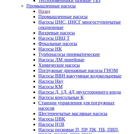
Теплообменники базовые ТБЗ
Промышленные насосы
Назад
Промышленные насосы
Насосы ЦНС, ЦНСГ многоступенчатые
секционные
Вихревые насосы
Насосы ЦВЦ Т
Фекальные насосы
Насосы НК
Турбонасосы пневматические
Насосы ЛМ линейные
Химические насосы
Погружные дренажные насосы ГНОМ
Насосы ВВН вакуумные водокольцевые
Насосы Нку
Насосы КМ
Насосы Д, 1Д, 4Д двухстороннего входа
Насосы консольные К
Станции управления для погружных
насосов
Шестеренчатые масляные насосы
Насосы ЦВК
Насосы Н1В
Насосы песковые П, ПР, ПК, ПБ, ПВП,