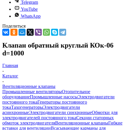
Telegram
YouTube
WhatsApp
Поделиться
Клапан обратный круглый КОк-06
d=1000
Главная
-
Каталог
-
Вентиляционные клапаны
Промышленные вентиляторы
Отопительное
оборудование
Промышленные насосы
Электродвигатели
постоянного тока
Генераторы постоянного
тока
Тахогенераторы
Электродвигатели
асинхронные
Электродвигатели синхронные
Обмотки для
электродвигателей постоянного тока
Секции статорных
обмоток электродвигателя
Вентиляционные клапаны
Гибкие
вставки для вентиляции
Всасывающие карманы для