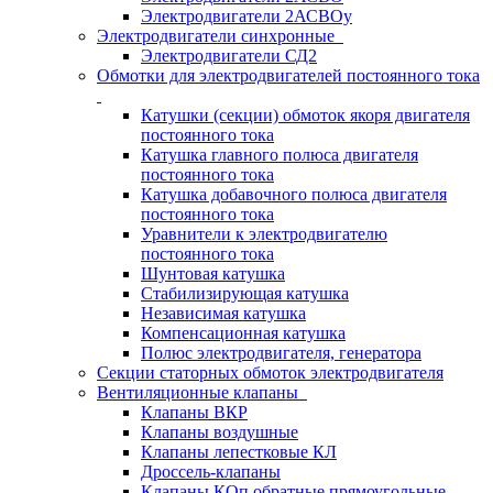
Электродвигатели 2АСВОу
Электродвигатели синхронные
Электродвигатели СД2
Обмотки для электродвигателей постоянного тока
Катушки (секции) обмоток якоря двигателя
постоянного тока
Катушка главного полюса двигателя
постоянного тока
Катушка добавочного полюса двигателя
постоянного тока
Уравнители к электродвигателю
постоянного тока
Шунтовая катушка
Стабилизирующая катушка
Независимая катушка
Компенсационная катушка
Полюс электродвигателя, генератора
Секции статорных обмоток электродвигателя
Вентиляционные клапаны
Клапаны ВКР
Клапаны воздушные
Клапаны лепестковые КЛ
Дроссель-клапаны
Клапаны КОп обратные прямоугольные