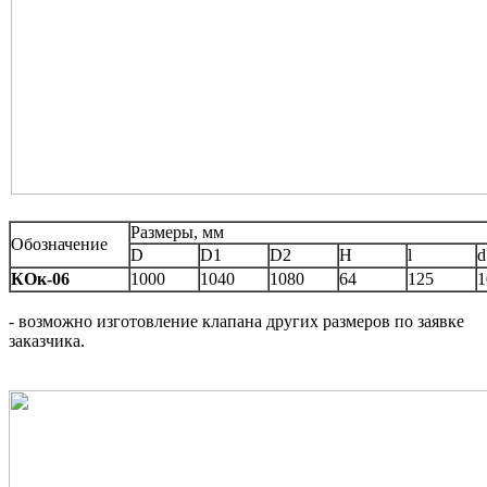
Размеры, мм
Обозначение
D
D1
D2
H
l
d
КОк-06
1000
1040
1080
64
125
1
- возможно изготовление клапана других размеров по заявке
заказчика.