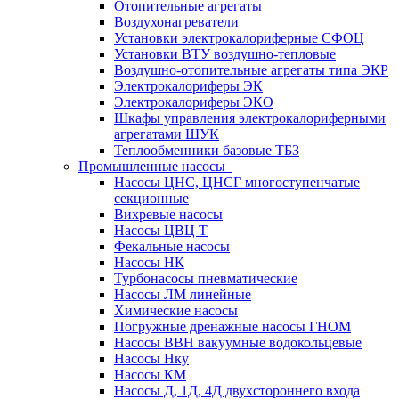
Отопительные агрегаты
Воздухонагреватели
Установки электрокалориферные СФОЦ
Установки ВТУ воздушно-тепловые
Воздушно-отопительные агрегаты типа ЭКР
Электрокалориферы ЭК
Электрокалориферы ЭКО
Шкафы управления электрокалориферными
агрегатами ШУК
Теплообменники базовые ТБЗ
Промышленные насосы
Насосы ЦНС, ЦНСГ многоступенчатые
секционные
Вихревые насосы
Насосы ЦВЦ Т
Фекальные насосы
Насосы НК
Турбонасосы пневматические
Насосы ЛМ линейные
Химические насосы
Погружные дренажные насосы ГНОМ
Насосы ВВН вакуумные водокольцевые
Насосы Нку
Насосы КМ
Насосы Д, 1Д, 4Д двухстороннего входа