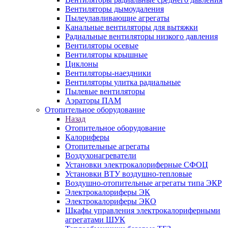
Вентиляторы дымоудаления
Пылеулавливающие агрегаты
Канальные вентиляторы для вытяжки
Радиальные вентиляторы низкого давления
Вентиляторы осевые
Вентиляторы крышные
Циклоны
Вентиляторы-наездники
Вентиляторы улитка радиальные
Пылевые вентиляторы
Аэраторы ПАМ
Отопительное оборудование
Назад
Отопительное оборудование
Калориферы
Отопительные агрегаты
Воздухонагреватели
Установки электрокалориферные СФОЦ
Установки ВТУ воздушно-тепловые
Воздушно-отопительные агрегаты типа ЭКР
Электрокалориферы ЭК
Электрокалориферы ЭКО
Шкафы управления электрокалориферными
агрегатами ШУК