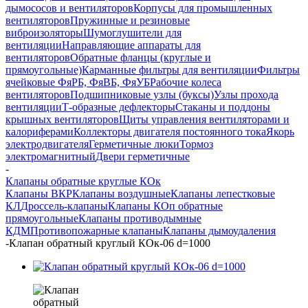
дымососов и вентиляторов
Корпусы для промышленных
вентиляторов
Пружинные и резиновые
виброизоляторы
Шумоглушители для
вентиляции
Направляющие аппараты для
вентиляторов
Обратные фланцы (круглые и
прямоугольные)
Карманные фильтры для вентиляции
Фильтры
ячейковые ФяРБ, ФяВБ, ФяУБ
Рабочие колеса
вентиляторов
Подшипниковые узлы (буксы)
Узлы прохода
вентиляции
Т-образные дефлекторы
Стаканы и поддоны
крышных вентиляторов
Щиты управления вентиляторами и
калориферами
Коллекторы двигателя постоянного тока
Якорь
электродвигателя
Герметичные люки
Тормоз
электромагнитный
Двери герметичные
-
Клапаны обратные круглые КОк
Клапаны ВКР
Клапаны воздушные
Клапаны лепестковые
КЛ
Дроссель-клапаны
Клапаны КОп обратные
прямоугольные
Клапаны противодымные
КДМ
Противопожарные клапаны
Клапаны дымоудаления
-
Клапан обратный круглый КОк-06 d=1000