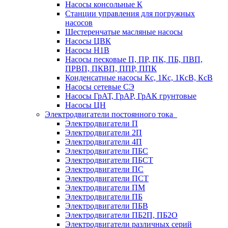
Насосы консольные К
Станции управления для погружных
насосов
Шестеренчатые масляные насосы
Насосы ЦВК
Насосы Н1В
Насосы песковые П, ПР, ПК, ПБ, ПВП,
ПРВП, ПКВП, ППР, ППК
Конденсатные насосы Кс, 1Кс, 1КсВ, КсВ
Насосы сетевые СЭ
Насосы ГрАТ, ГрАР, ГрАК грунтовые
Насосы ЦН
Электродвигатели постоянного тока
Электродвигатели П
Электродвигатели 2П
Электродвигатели 4П
Электродвигатели ПБС
Электродвигатели ПБСТ
Электродвигатели ПС
Электродвигатели ПСТ
Электродвигатели ПМ
Электродвигатели ПБ
Электродвигатели ПБВ
Электродвигатели ПБ2П, ПБ2О
Электродвигатели различных серий