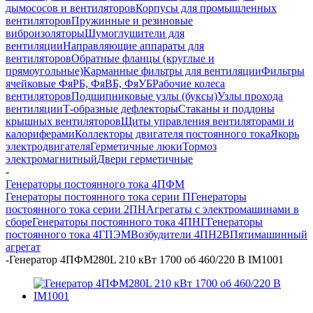
дымососов и вентиляторов
Корпусы для промышленных
вентиляторов
Пружинные и резиновые
виброизоляторы
Шумоглушители для
вентиляции
Направляющие аппараты для
вентиляторов
Обратные фланцы (круглые и
прямоугольные)
Карманные фильтры для вентиляции
Фильтры
ячейковые ФяРБ, ФяВБ, ФяУБ
Рабочие колеса
вентиляторов
Подшипниковые узлы (буксы)
Узлы прохода
вентиляции
Т-образные дефлекторы
Стаканы и поддоны
крышных вентиляторов
Щиты управления вентиляторами и
калориферами
Коллекторы двигателя постоянного тока
Якорь
электродвигателя
Герметичные люки
Тормоз
электромагнитный
Двери герметичные
-
Генераторы постоянного тока 4ПФМ
Генераторы постоянного тока серии П
Генераторы
постоянного тока серии 2ПН
Агрегаты с электромашинами в
сборе
Генераторы постоянного тока 4ПНГ
Генераторы
постоянного тока 4ГПЭМ
Возбудители 4ПН2В
Пятимашинный
агрегат
-
Генератор 4ПФМ280L 210 кВт 1700 об 460/220 В IM1001