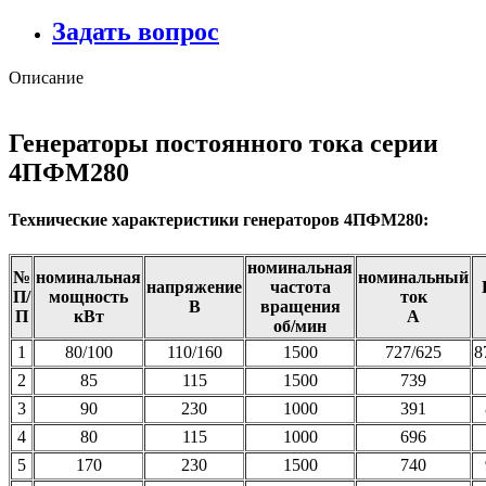
Задать вопрос
Описание
Генераторы постоянного тока серии
4ПФМ280
Технические характеристики генераторов 4ПФМ280:
номинальная
№
номинальная
номинальный
напряжение
частота
П/
мощность
ток
В
вращения
П
кВт
А
об/мин
1
80/100
110/160
1500
727/625
8
2
85
115
1500
739
3
90
230
1000
391
4
80
115
1000
696
5
170
230
1500
740