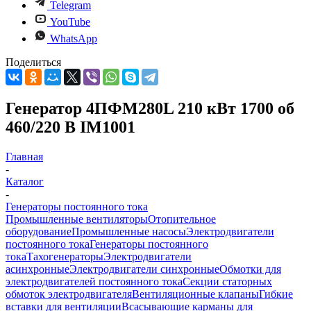
Telegram
YouTube
WhatsApp
Поделиться
Генератор 4ПФМ280L 210 кВт 1700 об
460/220 В IM1001
Главная
-
Каталог
-
Генераторы постоянного тока
Промышленные вентиляторы
Отопительное
оборудование
Промышленные насосы
Электродвигатели
постоянного тока
Генераторы постоянного
тока
Тахогенераторы
Электродвигатели
асинхронные
Электродвигатели синхронные
Обмотки для
электродвигателей постоянного тока
Секции статорных
обмоток электродвигателя
Вентиляционные клапаны
Гибкие
вставки для вентиляции
Всасывающие карманы для