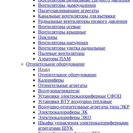
Вентиляторы дымоудаления
Пылеулавливающие агрегаты
Канальные вентиляторы для вытяжки
Радиальные вентиляторы низкого давления
Вентиляторы осевые
Вентиляторы крышные
Циклоны
Вентиляторы-наездники
Вентиляторы улитка радиальные
Пылевые вентиляторы
Аэраторы ПАМ
Отопительное оборудование
Назад
Отопительное оборудование
Калориферы
Отопительные агрегаты
Воздухонагреватели
Установки электрокалориферные СФОЦ
Установки ВТУ воздушно-тепловые
Воздушно-отопительные агрегаты типа ЭКР
Электрокалориферы ЭК
Электрокалориферы ЭКО
Шкафы управления электрокалориферными
агрегатами ШУК