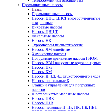
Теплообменники базовые ТБЗ
Промышленные насосы
Назад
Промышленные насосы
Насосы ЦНС, ЦНСГ многоступенчатые
секционные
Вихревые насосы
Насосы ЦВЦ Т
Фекальные насосы
Насосы НК
Турбонасосы пневматические
Насосы ЛМ линейные
Химические насосы
Погружные дренажные насосы ГНОМ
Насосы ВВН вакуумные водокольцевые
Насосы Нку
Насосы КМ
Насосы Д, 1Д, 4Д двухстороннего входа
Насосы консольные К
Станции управления для погружных
насосов
Шестеренчатые масляные насосы
Насосы ЦВК
Насосы Н1В
Насосы песковые П, ПР, ПК, ПБ, ПВП,