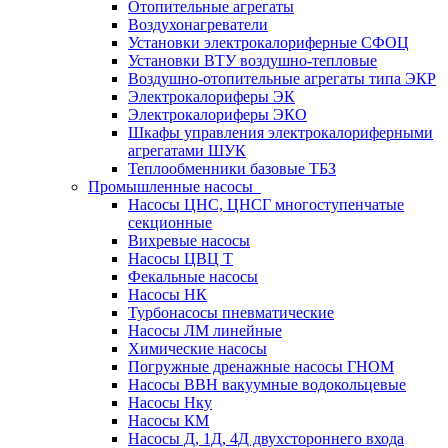
Отопительные агрегаты
Воздухонагреватели
Установки электрокалориферные СФОЦ
Установки ВТУ воздушно-тепловые
Воздушно-отопительные агрегаты типа ЭКР
Электрокалориферы ЭК
Электрокалориферы ЭКО
Шкафы управления электрокалориферными
агрегатами ШУК
Теплообменники базовые ТБЗ
Промышленные насосы
Насосы ЦНС, ЦНСГ многоступенчатые
секционные
Вихревые насосы
Насосы ЦВЦ Т
Фекальные насосы
Насосы НК
Турбонасосы пневматические
Насосы ЛМ линейные
Химические насосы
Погружные дренажные насосы ГНОМ
Насосы ВВН вакуумные водокольцевые
Насосы Нку
Насосы КМ
Насосы Д, 1Д, 4Д двухстороннего входа