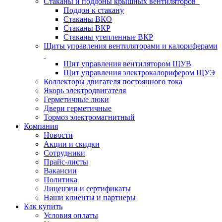
Стаканы и поддоны крышных вентиляторов
Поддон к стакану
Стаканы ВКО
Стаканы ВКР
Стаканы утепленные ВКР
Щиты управления вентиляторами и калориферами
Щит управления вентилятором ЩУВ
Щит управления электрокалорифером ЩУЭ
Коллекторы двигателя постоянного тока
Якорь электродвигателя
Герметичные люки
Двери герметичные
Тормоз электромагнитный
Компания
Новости
Акции и скидки
Сотрудники
Прайс-листы
Вакансии
Политика
Лицензии и сертификаты
Наши клиенты и партнеры
Как купить
Условия оплаты