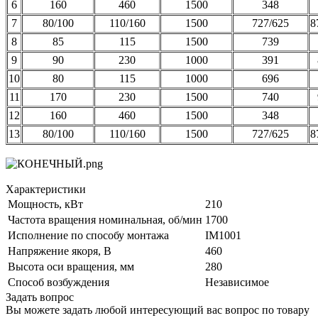
6
160
460
1500
348
7
80/100
110/160
1500
727/625
8
8
85
115
1500
739
9
90
230
1000
391
10
80
115
1000
696
11
170
230
1500
740
12
160
460
1500
348
13
80/100
110/160
1500
727/625
8
Характеристики
Мощность, кВт
210
Частота вращения номинальная, об/мин
1700
Исполнение по способу монтажа
IM1001
Напряжение якоря, В
460
Высота оси вращения, мм
280
Способ возбуждения
Независимое
Задать вопрос
Вы можете задать любой интересующий вас вопрос по товару