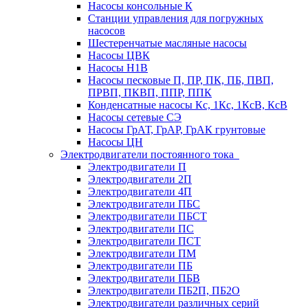
Насосы консольные К
Станции управления для погружных
насосов
Шестеренчатые масляные насосы
Насосы ЦВК
Насосы Н1В
Насосы песковые П, ПР, ПК, ПБ, ПВП,
ПРВП, ПКВП, ППР, ППК
Конденсатные насосы Кс, 1Кс, 1КсВ, КсВ
Насосы сетевые СЭ
Насосы ГрАТ, ГрАР, ГрАК грунтовые
Насосы ЦН
Электродвигатели постоянного тока
Электродвигатели П
Электродвигатели 2П
Электродвигатели 4П
Электродвигатели ПБС
Электродвигатели ПБСТ
Электродвигатели ПС
Электродвигатели ПСТ
Электродвигатели ПМ
Электродвигатели ПБ
Электродвигатели ПБВ
Электродвигатели ПБ2П, ПБ2О
Электродвигатели различных серий