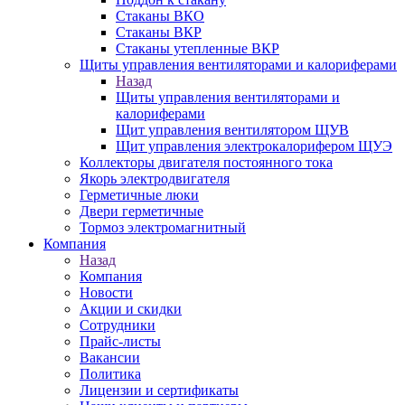
Стаканы ВКО
Стаканы ВКР
Стаканы утепленные ВКР
Щиты управления вентиляторами и калориферами
Назад
Щиты управления вентиляторами и
калориферами
Щит управления вентилятором ЩУВ
Щит управления электрокалорифером ЩУЭ
Коллекторы двигателя постоянного тока
Якорь электродвигателя
Герметичные люки
Двери герметичные
Тормоз электромагнитный
Компания
Назад
Компания
Новости
Акции и скидки
Сотрудники
Прайс-листы
Вакансии
Политика
Лицензии и сертификаты