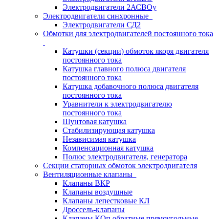
Электродвигатели 2АСВОу
Электродвигатели синхронные
Электродвигатели СД2
Обмотки для электродвигателей постоянного тока
Катушки (секции) обмоток якоря двигателя
постоянного тока
Катушка главного полюса двигателя
постоянного тока
Катушка добавочного полюса двигателя
постоянного тока
Уравнители к электродвигателю
постоянного тока
Шунтовая катушка
Стабилизирующая катушка
Независимая катушка
Компенсационная катушка
Полюс электродвигателя, генератора
Секции статорных обмоток электродвигателя
Вентиляционные клапаны
Клапаны ВКР
Клапаны воздушные
Клапаны лепестковые КЛ
Дроссель-клапаны
Клапаны КОп обратные прямоугольные