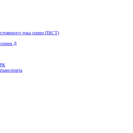
остоянного тока серии ПБСТ)
 серии Д
ДРК
транспорта