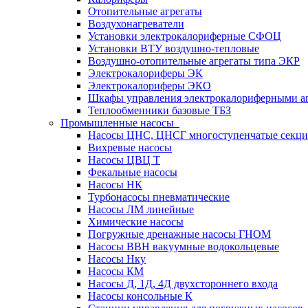
Отопительные агрегаты
Воздухонагреватели
Установки электрокалориферные СФОЦ
Установки ВТУ воздушно-тепловые
Воздушно-отопительные агрегаты типа ЭКР
Электрокалориферы ЭК
Электрокалориферы ЭКО
Шкафы управления электрокалориферными 
Теплообменники базовые ТБЗ
Промышленные насосы
Насосы ЦНС, ЦНСГ многоступенчатые секц
Вихревые насосы
Насосы ЦВЦ Т
Фекальные насосы
Насосы НК
Турбонасосы пневматические
Насосы ЛМ линейные
Химические насосы
Погружные дренажные насосы ГНОМ
Насосы ВВН вакуумные водокольцевые
Насосы Нку
Насосы КМ
Насосы Д, 1Д, 4Д двухстороннего входа
Насосы консольные К