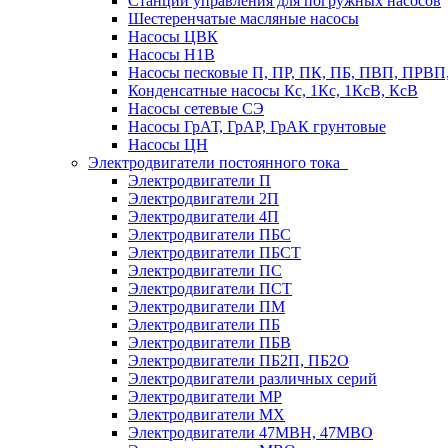
Станции управления для погружных насосов
Шестеренчатые масляные насосы
Насосы ЦВК
Насосы Н1В
Насосы песковые П, ПР, ПК, ПБ, ПВП, ПРВ
Конденсатные насосы Кс, 1Кс, 1КсВ, КсВ
Насосы сетевые СЭ
Насосы ГрАТ, ГрАР, ГрАК грунтовые
Насосы ЦН
Электродвигатели постоянного тока
Электродвигатели П
Электродвигатели 2П
Электродвигатели 4П
Электродвигатели ПБС
Электродвигатели ПБСТ
Электродвигатели ПС
Электродвигатели ПСТ
Электродвигатели ПМ
Электродвигатели ПБ
Электродвигатели ПБВ
Электродвигатели ПБ2П, ПБ2О
Электродвигатели различных серий
Электродвигатели МР
Электродвигатели MX
Электродвигатели 47MBH, 47МВО