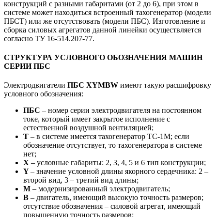
конструкций с разными габаритами (от 2 до 6), при этом в
системе может находиться встроенный тахогенератор (модели
ПБСТ) или же отсутствовать (модели ПБС). Изготовление и
сборка силовых агрегатов данной линейки осуществляется
согласно ТУ 16-514.207-77.
СТРУКТУРА УСЛОВНОГО ОБОЗНАЧЕНИЯ МАШИН
СЕРИИ ПБС
Электродвигатели
ПБС ХYMBW
имеют такую расшифровку
условного обозначения:
ПБС
– номер серии электродвигателя на постоянном
токе, который имеет закрытое исполнение с
естественной воздушной вентиляцией;
Т
– в системе имеется тахогенератор ТС-1М; если
обозначение отсутствует, то тахогенератора в системе
нет;
Х
– условные габариты: 2, 3, 4, 5 и 6 тип конструкции;
Y
– значение условной длины якорного сердечника: 2 –
второй вид, 3 – третий вид длины;
M
– модернизированный электродвигатель;
B
– двигатель, имеющий высокую точность размеров;
отсутствие обозначения – силовой агрегат, имеющий
повышенную точность размеров;