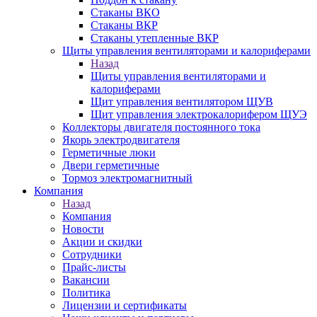
Стаканы ВКО
Стаканы ВКР
Стаканы утепленные ВКР
Щиты управления вентиляторами и калориферами
Назад
Щиты управления вентиляторами и
калориферами
Щит управления вентилятором ЩУВ
Щит управления электрокалорифером ЩУЭ
Коллекторы двигателя постоянного тока
Якорь электродвигателя
Герметичные люки
Двери герметичные
Тормоз электромагнитный
Компания
Назад
Компания
Новости
Акции и скидки
Сотрудники
Прайс-листы
Вакансии
Политика
Лицензии и сертификаты