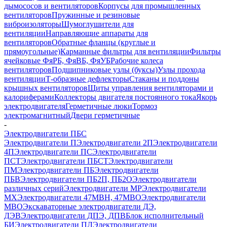
дымососов и вентиляторов
Корпусы для промышленных
вентиляторов
Пружинные и резиновые
виброизоляторы
Шумоглушители для
вентиляции
Направляющие аппараты для
вентиляторов
Обратные фланцы (круглые и
прямоугольные)
Карманные фильтры для вентиляции
Фильтры
ячейковые ФяРБ, ФяВБ, ФяУБ
Рабочие колеса
вентиляторов
Подшипниковые узлы (буксы)
Узлы прохода
вентиляции
Т-образные дефлекторы
Стаканы и поддоны
крышных вентиляторов
Щиты управления вентиляторами и
калориферами
Коллекторы двигателя постоянного тока
Якорь
электродвигателя
Герметичные люки
Тормоз
электромагнитный
Двери герметичные
-
Электродвигатели ПБС
Электродвигатели П
Электродвигатели 2П
Электродвигатели
4П
Электродвигатели ПС
Электродвигатели
ПСТ
Электродвигатели ПБСТ
Электродвигатели
ПМ
Электродвигатели ПБ
Электродвигатели
ПБВ
Электродвигатели ПБ2П, ПБ2О
Электродвигатели
различных серий
Электродвигатели МР
Электродвигатели
MX
Электродвигатели 47MBH, 47МВО
Электродвигатели
MBO
Экскаваторные электродвигатели ДЭ,
ДЭВ
Электродвигатели ДПЭ, ДПВ
Блок исполнительный
БИ
Электродвигатели ПЛ
Электродвигатели