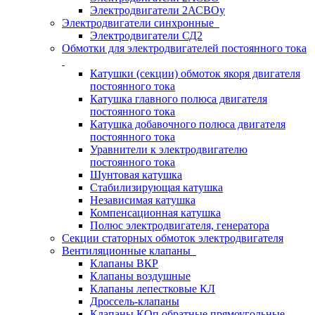
Электродвигатели 2АСВОу
Электродвигатели синхронные
Электродвигатели СД2
Обмотки для электродвигателей постоянного тока
Катушки (секции) обмоток якоря двигателя
постоянного тока
Катушка главного полюса двигателя
постоянного тока
Катушка добавочного полюса двигателя
постоянного тока
Уравнители к электродвигателю
постоянного тока
Шунтовая катушка
Стабилизирующая катушка
Независимая катушка
Компенсационная катушка
Полюс электродвигателя, генератора
Секции статорных обмоток электродвигателя
Вентиляционные клапаны
Клапаны ВКР
Клапаны воздушные
Клапаны лепестковые КЛ
Дроссель-клапаны
Клапаны КОп обратные прямоугольные