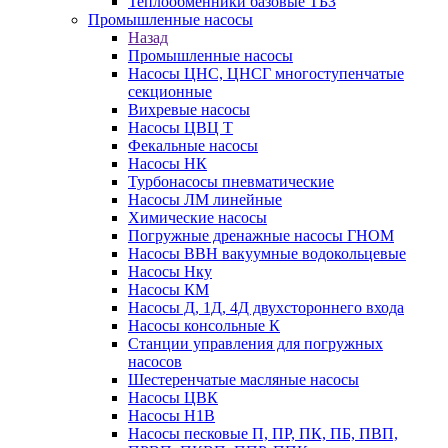
Теплообменники базовые ТБЗ
Промышленные насосы
Назад
Промышленные насосы
Насосы ЦНС, ЦНСГ многоступенчатые
секционные
Вихревые насосы
Насосы ЦВЦ Т
Фекальные насосы
Насосы НК
Турбонасосы пневматические
Насосы ЛМ линейные
Химические насосы
Погружные дренажные насосы ГНОМ
Насосы ВВН вакуумные водокольцевые
Насосы Нку
Насосы КМ
Насосы Д, 1Д, 4Д двухстороннего входа
Насосы консольные К
Станции управления для погружных
насосов
Шестеренчатые масляные насосы
Насосы ЦВК
Насосы Н1В
Насосы песковые П, ПР, ПК, ПБ, ПВП,