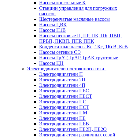
Насосы консольные К
Станции управления для погружных
насосов
Шестеренчатые масляные насосы
Насосы ЦВК
Насосы Н1В
Насосы песковые П, ПР, ПК, ПБ, ПВП,
ПРВП, ПКВП, ППР, ППК
Конденсатные насосы Кс, 1Кс, 1КсВ, КсВ
Насосы сетевые СЭ
Насосы ГрАТ, ГрАР, ГрАК грунтовые
Насосы ЦН
Электродвигатели постоянного тока
Электродвигатели П
Электродвигатели 2П
Электродвигатели 4П
Электродвигатели ПБС
Электродвигатели ПБСТ
Электродвигатели ПС
Электродвигатели ПСТ
Электродвигатели ПМ
Электродвигатели ПБ
Электродвигатели ПБВ
Электродвигатели ПБ2П, ПБ2О
Электродвигатели различных серий