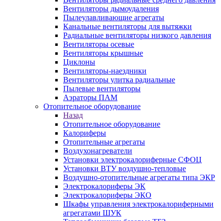
Вентиляторы дымоудаления
Пылеулавливающие агрегаты
Канальные вентиляторы для вытяжки
Радиальные вентиляторы низкого давления
Вентиляторы осевые
Вентиляторы крышные
Циклоны
Вентиляторы-наездники
Вентиляторы улитка радиальные
Пылевые вентиляторы
Аэраторы ПАМ
Отопительное оборудование
Назад
Отопительное оборудование
Калориферы
Отопительные агрегаты
Воздухонагреватели
Установки электрокалориферные СФОЦ
Установки ВТУ воздушно-тепловые
Воздушно-отопительные агрегаты типа ЭКР
Электрокалориферы ЭК
Электрокалориферы ЭКО
Шкафы управления электрокалориферными
агрегатами ШУК