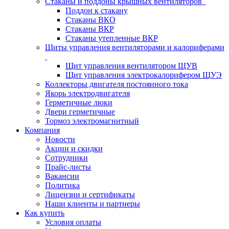
Стаканы и поддоны крышных вентиляторов
Поддон к стакану
Стаканы ВКО
Стаканы ВКР
Стаканы утепленные ВКР
Щиты управления вентиляторами и калориферами
Щит управления вентилятором ЩУВ
Щит управления электрокалорифером ЩУЭ
Коллекторы двигателя постоянного тока
Якорь электродвигателя
Герметичные люки
Двери герметичные
Тормоз электромагнитный
Компания
Новости
Акции и скидки
Сотрудники
Прайс-листы
Вакансии
Политика
Лицензии и сертификаты
Наши клиенты и партнеры
Как купить
Условия оплаты