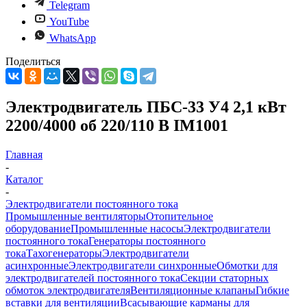
Telegram
YouTube
WhatsApp
Поделиться
Электродвигатель ПБС-33 У4 2,1 кВт
2200/4000 об 220/110 В IM1001
Главная
-
Каталог
-
Электродвигатели постоянного тока
Промышленные вентиляторы
Отопительное
оборудование
Промышленные насосы
Электродвигатели
постоянного тока
Генераторы постоянного
тока
Тахогенераторы
Электродвигатели
асинхронные
Электродвигатели синхронные
Обмотки для
электродвигателей постоянного тока
Секции статорных
обмоток электродвигателя
Вентиляционные клапаны
Гибкие
вставки для вентиляции
Всасывающие карманы для