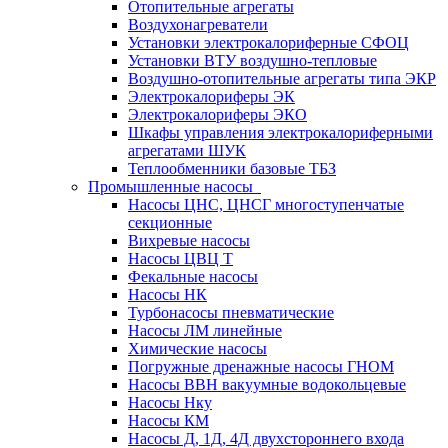
Отопительные агрегаты
Воздухонагреватели
Установки электрокалориферные СФОЦ
Установки ВТУ воздушно-тепловые
Воздушно-отопительные агрегаты типа ЭКР
Электрокалориферы ЭК
Электрокалориферы ЭКО
Шкафы управления электрокалориферными
агрегатами ШУК
Теплообменники базовые ТБЗ
Промышленные насосы
Насосы ЦНС, ЦНСГ многоступенчатые
секционные
Вихревые насосы
Насосы ЦВЦ Т
Фекальные насосы
Насосы НК
Турбонасосы пневматические
Насосы ЛМ линейные
Химические насосы
Погружные дренажные насосы ГНОМ
Насосы ВВН вакуумные водокольцевые
Насосы Нку
Насосы КМ
Насосы Д, 1Д, 4Д двухстороннего входа