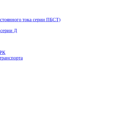
остоянного тока серии ПБСТ)
 серии Д
ДРК
транспорта