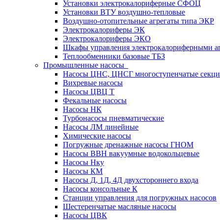
Установки электрокалориферные СФОЦ
Установки ВТУ воздушно-тепловые
Воздушно-отопительные агрегаты типа ЭКР
Электрокалориферы ЭК
Электрокалориферы ЭКО
Шкафы управления электрокалориферными 
Теплообменники базовые ТБЗ
Промышленные насосы
Насосы ЦНС, ЦНСГ многоступенчатые секц
Вихревые насосы
Насосы ЦВЦ Т
Фекальные насосы
Насосы НК
Турбонасосы пневматические
Насосы ЛМ линейные
Химические насосы
Погружные дренажные насосы ГНОМ
Насосы ВВН вакуумные водокольцевые
Насосы Нку
Насосы КМ
Насосы Д, 1Д, 4Д двухстороннего входа
Насосы консольные К
Станции управления для погружных насосов
Шестеренчатые масляные насосы
Насосы ЦВК