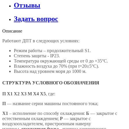
Отзывы
Задать вопрос
Описание
Работают ДПТ в следующих условиях:
Режим работы – продолжительный S1.
Степень защиты - IP23.
Температура окружающей среды от 0 до +35°С.
Влажность воздуха до 70% (при t=20±5°С).
Высота над уровнем моря до 1000 м.
СТРУКТУРА УСЛОВНОГО ОБОЗНАЧЕНИЯ
П Х1 Х2 Х3 М Х4 X5
,
где:
П
— название серии машины постоянного тока;
X1
– исполнение по способу охлаждения:
Б
— закрытое с
естественным охлаждением;
Р
— закрытое с
воздухоохладителем, пристроенным наверху
машины,
отсутствует буква
- машина защищенного