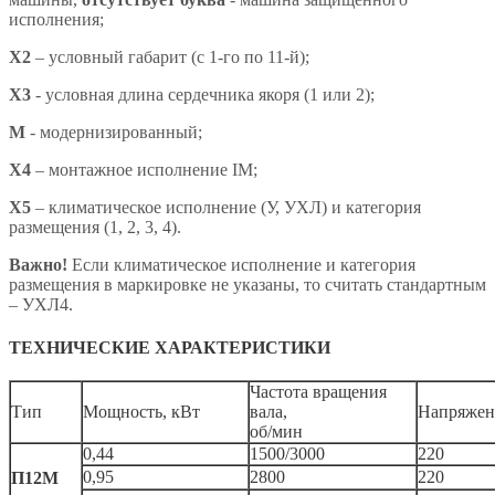
исполнения;
X2
– условный габарит (с 1-го по 11-й);
X3
- условная длина сердечника якоря (1 или 2);
М
- модернизированный;
Х4
– монтажное исполнение IM;
X5
– климатическое исполнение (У, УХЛ) и категория
размещения (1, 2, 3, 4).
Важно!
Если климатическое исполнение и категория
размещения в маркировке не указаны, то считать стандартным
– УХЛ4.
ТЕХНИЧЕСКИЕ ХАРАКТЕРИСТИКИ
Частота вращения
Тип
Мощность, кВт
вала,
Напряжен
об/мин
0,44
1500/3000
220
0,95
2800
220
П12М