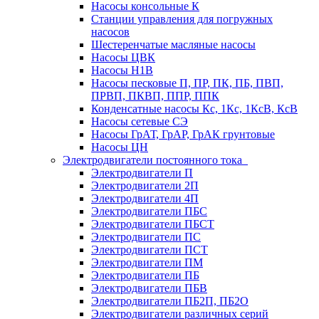
Насосы консольные К
Станции управления для погружных
насосов
Шестеренчатые масляные насосы
Насосы ЦВК
Насосы Н1В
Насосы песковые П, ПР, ПК, ПБ, ПВП,
ПРВП, ПКВП, ППР, ППК
Конденсатные насосы Кс, 1Кс, 1КсВ, КсВ
Насосы сетевые СЭ
Насосы ГрАТ, ГрАР, ГрАК грунтовые
Насосы ЦН
Электродвигатели постоянного тока
Электродвигатели П
Электродвигатели 2П
Электродвигатели 4П
Электродвигатели ПБС
Электродвигатели ПБСТ
Электродвигатели ПС
Электродвигатели ПСТ
Электродвигатели ПМ
Электродвигатели ПБ
Электродвигатели ПБВ
Электродвигатели ПБ2П, ПБ2О
Электродвигатели различных серий