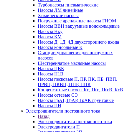
Турбонасосы пневматические
Насосы ЛМ линейные
Химические насосы
Погружные дренажные насосы ГНОМ
Насосы ВВН вакуумные водокольцевые
Насосы Нку
Насосы КМ
Насосы Д, 1Д, 4Д двухстороннего входа
Насосы консольные К
Станции управления для погружных
насосов
Шестеренчатые масляные насосы
Насосы ЦВК
Насосы Н1В
Насосы песковые П, ПР, ПК, ПБ, ПВП,
ПРВП, ПКВП, ППР, ППК
Конденсатные насосы Кс, 1Кс, 1КсВ, КсВ
Насосы сетевые СЭ
Насосы ГрАТ, ГрАР, ГрАК грунтовые
Насосы ЦН
Электродвигатели постоянного тока
Назад
Электродвигатели постоянного тока
Электродвигатели П