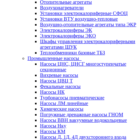
Отопительные агрегаты
Воздухонагреватели
Установки электрокалориферные СФОЦ
Установки ВТУ воздушно-тепловые
Воздушно-отопительные агрегаты типа ЭКР
Электрокалориферы ЭК
Электрокалориферы ЭКО
Шкафы управления электрокалориферными
агрегатами ШУК
Теплообменники базовые ТБЗ
Промышленные насосы
Насосы ЦНС, ЦНСГ многоступенчатые
секционные
Вихревые насосы
Насосы ЦВЦ Т
Фекальные насосы
Насосы НК
Турбонасосы пневматические
Насосы ЛМ линейные
Химические насосы
Погружные дренажные насосы ГНОМ
Насосы ВВН вакуумные водокольцевые
Насосы Нку
Насосы КМ
Насосы Д, 1Д, 4Д двухстороннего входа