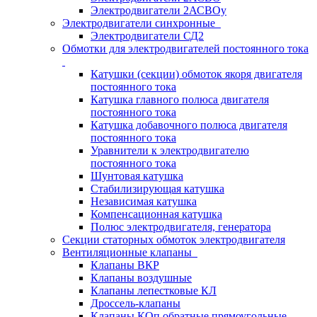
Электродвигатели 2АСВОу
Электродвигатели синхронные
Электродвигатели СД2
Обмотки для электродвигателей постоянного тока
Катушки (секции) обмоток якоря двигателя
постоянного тока
Катушка главного полюса двигателя
постоянного тока
Катушка добавочного полюса двигателя
постоянного тока
Уравнители к электродвигателю
постоянного тока
Шунтовая катушка
Стабилизирующая катушка
Независимая катушка
Компенсационная катушка
Полюс электродвигателя, генератора
Секции статорных обмоток электродвигателя
Вентиляционные клапаны
Клапаны ВКР
Клапаны воздушные
Клапаны лепестковые КЛ
Дроссель-клапаны
Клапаны КОп обратные прямоугольные