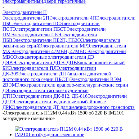
электромагнитный
Двери герметичные
-
Электродвигатели П
Электродвигатели 2П
Электродвигатели 4П
Электродвигатели
ПБС
Электродвигатели ПС
Электродвигатели
ПСТ
Электродвигатели ПБСТ
Электродвигатели
ПМ
Электродвигатели ПБ
Электродвигатели
ПБВ
Электродвигатели ПБ2П, ПБ2О
Электродвигатели
различных серий
Электродвигатели МР
Электродвигатели
MX
Электродвигатели 47MBH, 47МВО
Электродвигатели
MBO
Экскаваторные электродвигатели ДЭ,
ДЭВ
Электродвигатели ДПЭ, ДПВ
Блок исполнительный
БИ
Электродвигатели ПЛ
Электродвигатели
ДК-309
Электродвигатели ДП (аналоги двигателей
постоянного тока серии ПБСТ)
Электродвигатели ВЭМ,
2ВЭМ
Электродвигатели краново-металлургические серии
Д
Электродвигатели тяговые рудничные
ДТН
Электродвигатели ДК-812, ДК-816
Электродвигатели
ДРТ
Электродвигатели рудничные комбайновые
ДРК
Электродвигатели ДТ для железнодорожного транспорта
-
Электродвигатель П12М 0,44 кВт 1500 об 220 В IM2101
возбуждение смешанное