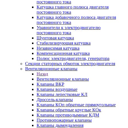
постоянного тока
Катушка главного полюса двигателя
постоянного тока
Катушка добавочного полюса двигателя
постоянного тока
Уравнители к электродвигателю
постоянного тока
Шунтовая катушка
Стабилизирующая катушка
Независимая катушка
Компенсационная катушка
Полюс электродвигателя, генератора
Секции статорных обмоток электродвигателя
Вентиляционные клапаны
Назад
Вентиляционные клапаны
Клапаны ВКР
Клапаны воздушные
Клапаны лепестковые КЛ
Дроссель-клапаны
Клапаны КОп обратные прямоугольные
Клапаны обратные круглые КОк
Клапаны противодымные КДМ
Противопожарные клапаны
Клапаны дымоудаления