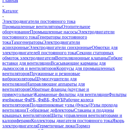
Главная
-
Каталог
-
Электродвигатели постоянного тока
Промышленные вентиляторы
Отопительное
оборудование
Промышленные насосы
Электродвигатели
постоянного тока
Генераторы постоянного
тока
Тахогенераторы
Электродвигатели
асинхронные
Электродвигатели синхронные
Обмотки для
электродвигателей постоянного тока
Секции статорных
обмоток электродвигателя
Вентиляционные клапаны
Гибкие
вставки для вентиляции
Всасывающие карманы для
дымососов и вентиляторов
Корпусы для промышленных
вентиляторов
Пружинные и резиновые
виброизоляторы
Шумоглушители для
вентиляции
Направляющие аппараты для
вентиляторов
Обратные фланцы (круглые и
прямоугольные)
Карманные фильтры для вентиляции
Фильтры
ячейковые ФяРБ, ФяВБ, ФяУБ
Рабочие колеса
вентиляторов
Подшипниковые узлы (буксы)
Узлы прохода
вентиляции
Т-образные дефлекторы
Стаканы и поддоны
крышных вентиляторов
Щиты управления вентиляторами и
калориферами
Коллекторы двигателя постоянного тока
Якорь
электродвигателя
Герметичные люки
Тормоз