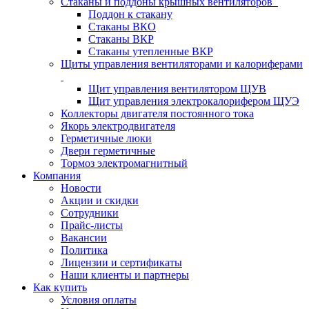
Стаканы и поддоны крышных вентиляторов
Поддон к стакану
Стаканы ВКО
Стаканы ВКР
Стаканы утепленные ВКР
Щиты управления вентиляторами и калориферами
Щит управления вентилятором ЩУВ
Щит управления электрокалорифером ЩУЭ
Коллекторы двигателя постоянного тока
Якорь электродвигателя
Герметичные люки
Двери герметичные
Тормоз электромагнитный
Компания
Новости
Акции и скидки
Сотрудники
Прайс-листы
Вакансии
Политика
Лицензии и сертификаты
Наши клиенты и партнеры
Как купить
Условия оплаты