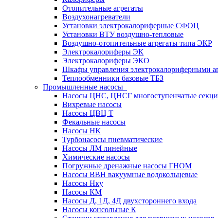
Отопительные агрегаты
Воздухонагреватели
Установки электрокалориферные СФОЦ
Установки ВТУ воздушно-тепловые
Воздушно-отопительные агрегаты типа ЭКР
Электрокалориферы ЭК
Электрокалориферы ЭКО
Шкафы управления электрокалориферными 
Теплообменники базовые ТБЗ
Промышленные насосы
Насосы ЦНС, ЦНСГ многоступенчатые секц
Вихревые насосы
Насосы ЦВЦ Т
Фекальные насосы
Насосы НК
Турбонасосы пневматические
Насосы ЛМ линейные
Химические насосы
Погружные дренажные насосы ГНОМ
Насосы ВВН вакуумные водокольцевые
Насосы Нку
Насосы КМ
Насосы Д, 1Д, 4Д двухстороннего входа
Насосы консольные К