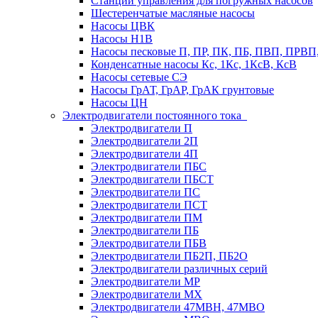
Станции управления для погружных насосов
Шестеренчатые масляные насосы
Насосы ЦВК
Насосы Н1В
Насосы песковые П, ПР, ПК, ПБ, ПВП, ПРВ
Конденсатные насосы Кс, 1Кс, 1КсВ, КсВ
Насосы сетевые СЭ
Насосы ГрАТ, ГрАР, ГрАК грунтовые
Насосы ЦН
Электродвигатели постоянного тока
Электродвигатели П
Электродвигатели 2П
Электродвигатели 4П
Электродвигатели ПБС
Электродвигатели ПБСТ
Электродвигатели ПС
Электродвигатели ПСТ
Электродвигатели ПМ
Электродвигатели ПБ
Электродвигатели ПБВ
Электродвигатели ПБ2П, ПБ2О
Электродвигатели различных серий
Электродвигатели МР
Электродвигатели MX
Электродвигатели 47MBH, 47МВО