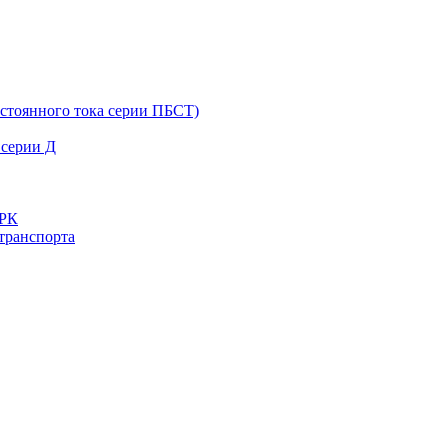
остоянного тока серии ПБСТ)
 серии Д
ДРК
транспорта