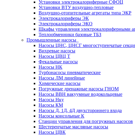
Установки электрокалориферные СФОЦ
Установки ВТУ воздушно-тепловые
Воздушно-отопительные агрегаты типа ЭКР
Электрокалориферы ЭК
Электрокалориферы ЭКО
Шкафы управления электрокалориферными 
Теплообменники базовые ТБЗ
Промышленные насосы
Насосы ЦНС, ЦНСГ многоступенчатые секц
Вихревые насосы
Насосы ЦВЦ Т
Фекальные насосы
Насосы НК
Турбонасосы пневматические
Насосы ЛМ линейные
Химические насосы
Погружные дренажные насосы ГНОМ
Насосы ВВН вакуумные водокольцевые
Насосы Нку
Насосы КМ
Насосы Д, 1Д, 4Д двухстороннего входа
Насосы консольные К
Станции управления для погружных насосов
Шестеренчатые масляные насосы
Насосы ЦВК