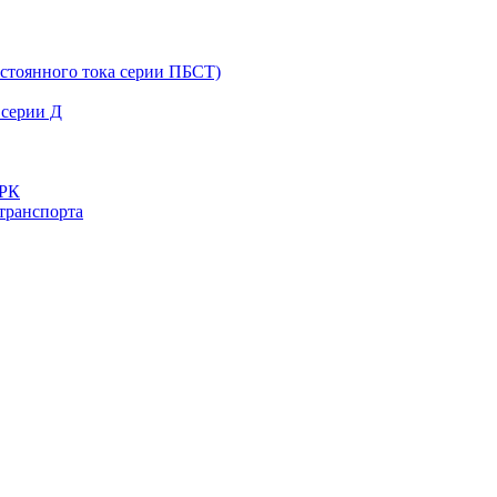
остоянного тока серии ПБСТ)
 серии Д
ДРК
транспорта