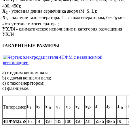
1
400, 450);
X
- условная длина сердечника якоря (M, S, L);
2
X
- наличие тахогенератора: Г - с тахогенератором, без буквы
3
- отсутствие тахогенератора;
УХЛ4
- климатическое исполнение и категория размещения
УХЛ4.
ГАБАРИТНЫЕ РАЗМЕРЫ
а) с одним концом вала;
b) с двумя концами вала;
c) с тахогенератором;
d) фланцевое.
b
b
b
b
b
b
b
d
d
d
d
Типоразмер
1
2
10
11
12
31
32
1
2
10
4ПФМ225S
16
14
356
435
100
350
235
55к6
48к6
19
5