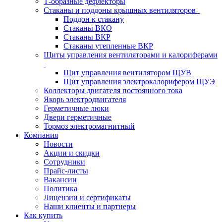
Т-образные дефлекторы
Стаканы и поддоны крышных вентиляторов
Поддон к стакану
Стаканы ВКО
Стаканы ВКР
Стаканы утепленные ВКР
Щиты управления вентиляторами и калориферами
Щит управления вентилятором ЩУВ
Щит управления электрокалорифером ЩУЭ
Коллекторы двигателя постоянного тока
Якорь электродвигателя
Герметичные люки
Двери герметичные
Тормоз электромагнитный
Компания
Новости
Акции и скидки
Сотрудники
Прайс-листы
Вакансии
Политика
Лицензии и сертификаты
Наши клиенты и партнеры
Как купить