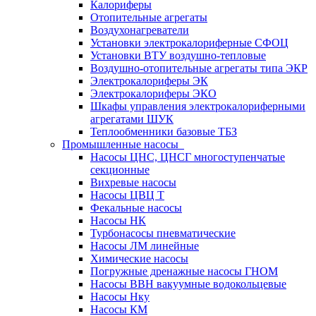
Калориферы
Отопительные агрегаты
Воздухонагреватели
Установки электрокалориферные СФОЦ
Установки ВТУ воздушно-тепловые
Воздушно-отопительные агрегаты типа ЭКР
Электрокалориферы ЭК
Электрокалориферы ЭКО
Шкафы управления электрокалориферными
агрегатами ШУК
Теплообменники базовые ТБЗ
Промышленные насосы
Насосы ЦНС, ЦНСГ многоступенчатые
секционные
Вихревые насосы
Насосы ЦВЦ Т
Фекальные насосы
Насосы НК
Турбонасосы пневматические
Насосы ЛМ линейные
Химические насосы
Погружные дренажные насосы ГНОМ
Насосы ВВН вакуумные водокольцевые
Насосы Нку
Насосы КМ