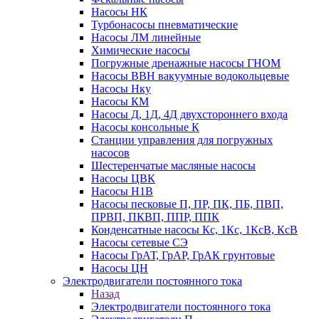
Насосы НК
Турбонасосы пневматические
Насосы ЛМ линейные
Химические насосы
Погружные дренажные насосы ГНОМ
Насосы ВВН вакуумные водокольцевые
Насосы Нку
Насосы КМ
Насосы Д, 1Д, 4Д двухстороннего входа
Насосы консольные К
Станции управления для погружных
насосов
Шестеренчатые масляные насосы
Насосы ЦВК
Насосы Н1В
Насосы песковые П, ПР, ПК, ПБ, ПВП,
ПРВП, ПКВП, ППР, ППК
Конденсатные насосы Кс, 1Кс, 1КсВ, КсВ
Насосы сетевые СЭ
Насосы ГрАТ, ГрАР, ГрАК грунтовые
Насосы ЦН
Электродвигатели постоянного тока
Назад
Электродвигатели постоянного тока