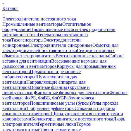
-
Каталог
-
Электродвигатели постоянного тока
Промышленные вентиляторы
Отопительное
оборудование
Промышленные насосы
Электродвигатели
постоянного тока
Генераторы постоянного
тока
Тахогенераторы
Электродвигатели
асинхронные
Электродвигатели синхронные
Обмотки для
электродвигателей постоянного тока
Секции статорных
обмоток электродвигателя
Вентиляционные клапаны
Гибкие
вставки для вентиляции
Всасывающие карманы для
дымососов и вентиляторов
Корпусы для промышленных
вентиляторов
Пружинные и резиновые
виброизоляторы
Шумоглушители для
вентиляции
Направляющие аппараты для
вентиляторов
Обратные фланцы (круглые и
прямоугольные)
Карманные фильтры для вентиляции
Фильтры
ячейковые ФяРБ, ФяВБ, ФяУБ
Рабочие колеса
вентиляторов
Подшипниковые узлы (буксы)
Узлы прохода
вентиляции
Т-образные дефлекторы
Стаканы и поддоны
крышных вентиляторов
Щиты управления вентиляторами и
калориферами
Коллекторы двигателя постоянного тока
Якорь
электродвигателя
Герметичные люки
Тормоз
электромагнитный
Двери герметичные