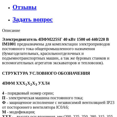
Отзывы
Задать вопрос
Описание
Электродвигатель 4ПФМ225SГ 40 кВт 1500 об 440/220 В
IM1001
предназначены для комплектации электроприводов
постоянного тока общепромышленного назначения
(бумагоделательных, красильноотделочных и
подъемнотранспортных машин, а так же буровых станков и
вспомогательных агрегатов экскаваторов и тепловозов).
СТРУКТУРА УСЛОВНОГО ОБОЗНАЧЕНИЯ
4ПФМ ХХХ
Х
Х
УХЛ4
1
2
3
4
- порядковый номер серии;
П
- электрическая машина постоянного тока;
Ф
- защищенное исполнение с независимой вентиляцией IP23
от постороннего вентилятора IC0A6;
М
- модификация;
ХXХ
- высота оси вращения, мм (200, 225, 250, 280, 315, 355,