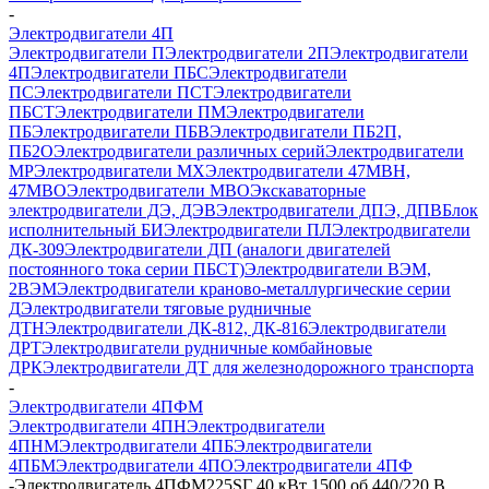
-
Электродвигатели 4П
Электродвигатели П
Электродвигатели 2П
Электродвигатели
4П
Электродвигатели ПБС
Электродвигатели
ПС
Электродвигатели ПСТ
Электродвигатели
ПБСТ
Электродвигатели ПМ
Электродвигатели
ПБ
Электродвигатели ПБВ
Электродвигатели ПБ2П,
ПБ2О
Электродвигатели различных серий
Электродвигатели
МР
Электродвигатели MX
Электродвигатели 47MBH,
47МВО
Электродвигатели MBO
Экскаваторные
электродвигатели ДЭ, ДЭВ
Электродвигатели ДПЭ, ДПВ
Блок
исполнительный БИ
Электродвигатели ПЛ
Электродвигатели
ДК-309
Электродвигатели ДП (аналоги двигателей
постоянного тока серии ПБСТ)
Электродвигатели ВЭМ,
2ВЭМ
Электродвигатели краново-металлургические серии
Д
Электродвигатели тяговые рудничные
ДТН
Электродвигатели ДК-812, ДК-816
Электродвигатели
ДРТ
Электродвигатели рудничные комбайновые
ДРК
Электродвигатели ДТ для железнодорожного транспорта
-
Электродвигатели 4ПФМ
Электродвигатели 4ПН
Электродвигатели
4ПНМ
Электродвигатели 4ПБ
Электродвигатели
4ПБМ
Электродвигатели 4ПО
Электродвигатели 4ПФ
-
Электродвигатель 4ПФМ225SГ 40 кВт 1500 об 440/220 В