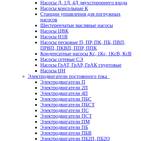
Насосы Д, 1Д, 4Д двухстороннего входа
Насосы консольные К
Станции управления для погружных
насосов
Шестеренчатые масляные насосы
Насосы ЦВК
Насосы Н1В
Насосы песковые П, ПР, ПК, ПБ, ПВП,
ПРВП, ПКВП, ППР, ППК
Конденсатные насосы Кс, 1Кс, 1КсВ, КсВ
Насосы сетевые СЭ
Насосы ГрАТ, ГрАР, ГрАК грунтовые
Насосы ЦН
Электродвигатели постоянного тока
Электродвигатели П
Электродвигатели 2П
Электродвигатели 4П
Электродвигатели ПБС
Электродвигатели ПБСТ
Электродвигатели ПС
Электродвигатели ПСТ
Электродвигатели ПМ
Электродвигатели ПБ
Электродвигатели ПБВ
Электродвигатели ПБ2П, ПБ2О