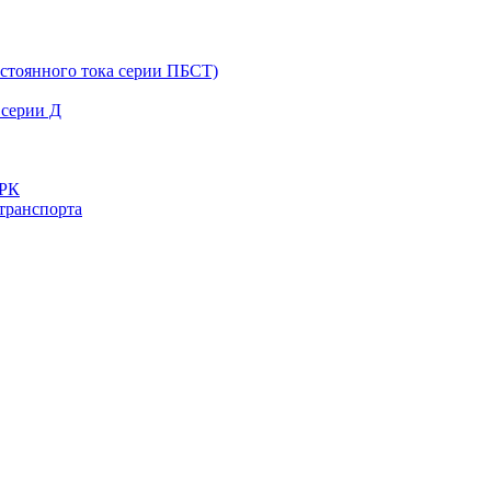
остоянного тока серии ПБСТ)
 серии Д
ДРК
транспорта