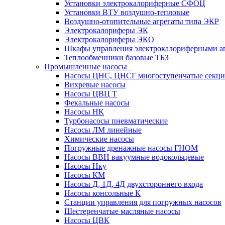
Установки электрокалориферные СФОЦ
Установки ВТУ воздушно-тепловые
Воздушно-отопительные агрегаты типа ЭКР
Электрокалориферы ЭК
Электрокалориферы ЭКО
Шкафы управления электрокалориферными 
Теплообменники базовые ТБЗ
Промышленные насосы
Насосы ЦНС, ЦНСГ многоступенчатые секц
Вихревые насосы
Насосы ЦВЦ Т
Фекальные насосы
Насосы НК
Турбонасосы пневматические
Насосы ЛМ линейные
Химические насосы
Погружные дренажные насосы ГНОМ
Насосы ВВН вакуумные водокольцевые
Насосы Нку
Насосы КМ
Насосы Д, 1Д, 4Д двухстороннего входа
Насосы консольные К
Станции управления для погружных насосов
Шестеренчатые масляные насосы
Насосы ЦВК