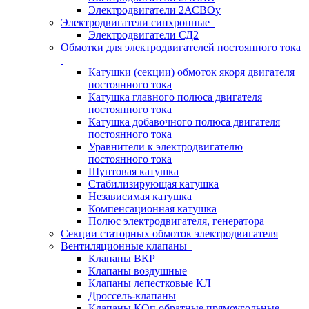
Электродвигатели 2АСВОу
Электродвигатели синхронные
Электродвигатели СД2
Обмотки для электродвигателей постоянного тока
Катушки (секции) обмоток якоря двигателя
постоянного тока
Катушка главного полюса двигателя
постоянного тока
Катушка добавочного полюса двигателя
постоянного тока
Уравнители к электродвигателю
постоянного тока
Шунтовая катушка
Стабилизирующая катушка
Независимая катушка
Компенсационная катушка
Полюс электродвигателя, генератора
Секции статорных обмоток электродвигателя
Вентиляционные клапаны
Клапаны ВКР
Клапаны воздушные
Клапаны лепестковые КЛ
Дроссель-клапаны
Клапаны КОп обратные прямоугольные