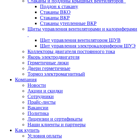
Стаканы и поддоны крышных вентиляторов
Поддон к стакану
Стаканы ВКО
Стаканы ВКР
Стаканы утепленные ВКР
Щиты управления вентиляторами и калориферами
Щит управления вентилятором ЩУВ
Щит управления электрокалорифером ЩУЭ
Коллекторы двигателя постоянного тока
Якорь электродвигателя
Герметичные люки
Двери герметичные
Тормоз электромагнитный
Компания
Новости
Акции и скидки
Сотрудники
Прайс-листы
Вакансии
Политика
Лицензии и сертификаты
Наши клиенты и партнеры
Как купить
Условия оплаты