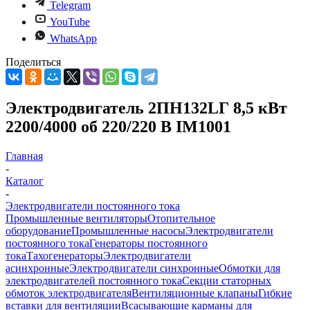
Telegram
YouTube
WhatsApp
Поделиться
Электродвигатель 2ПН132LГ 8,5 кВт
2200/4000 об 220/220 В IM1001
Главная
-
Каталог
-
Электродвигатели постоянного тока
Промышленные вентиляторы
Отопительное
оборудование
Промышленные насосы
Электродвигатели
постоянного тока
Генераторы постоянного
тока
Тахогенераторы
Электродвигатели
асинхронные
Электродвигатели синхронные
Обмотки для
электродвигателей постоянного тока
Секции статорных
обмоток электродвигателя
Вентиляционные клапаны
Гибкие
вставки для вентиляции
Всасывающие карманы для