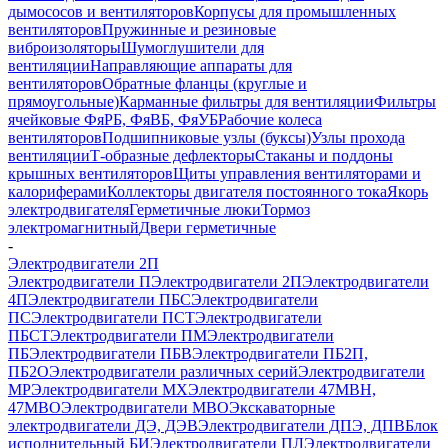
дымососов и вентиляторов
Корпусы для промышленных
вентиляторов
Пружинные и резиновые
виброизоляторы
Шумоглушители для
вентиляции
Направляющие аппараты для
вентиляторов
Обратные фланцы (круглые и
прямоугольные)
Карманные фильтры для вентиляции
Фильтры
ячейковые ФяРБ, ФяВБ, ФяУБ
Рабочие колеса
вентиляторов
Подшипниковые узлы (буксы)
Узлы прохода
вентиляции
Т-образные дефлекторы
Стаканы и поддоны
крышных вентиляторов
Щиты управления вентиляторами и
калориферами
Коллекторы двигателя постоянного тока
Якорь
электродвигателя
Герметичные люки
Тормоз
электромагнитный
Двери герметичные
-
Электродвигатели 2П
Электродвигатели П
Электродвигатели 2П
Электродвигатели
4П
Электродвигатели ПБС
Электродвигатели
ПС
Электродвигатели ПСТ
Электродвигатели
ПБСТ
Электродвигатели ПМ
Электродвигатели
ПБ
Электродвигатели ПБВ
Электродвигатели ПБ2П,
ПБ2О
Электродвигатели различных серий
Электродвигатели
МР
Электродвигатели MX
Электродвигатели 47MBH,
47МВО
Электродвигатели MBO
Экскаваторные
электродвигатели ДЭ, ДЭВ
Электродвигатели ДПЭ, ДПВ
Блок
исполнительный БИ
Электродвигатели ПЛ
Электродвигатели