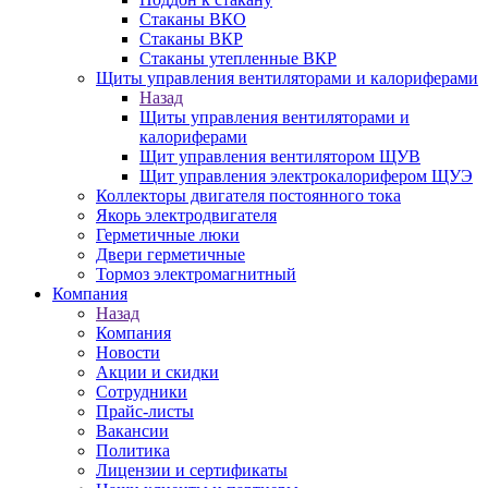
Стаканы ВКО
Стаканы ВКР
Стаканы утепленные ВКР
Щиты управления вентиляторами и калориферами
Назад
Щиты управления вентиляторами и
калориферами
Щит управления вентилятором ЩУВ
Щит управления электрокалорифером ЩУЭ
Коллекторы двигателя постоянного тока
Якорь электродвигателя
Герметичные люки
Двери герметичные
Тормоз электромагнитный
Компания
Назад
Компания
Новости
Акции и скидки
Сотрудники
Прайс-листы
Вакансии
Политика
Лицензии и сертификаты