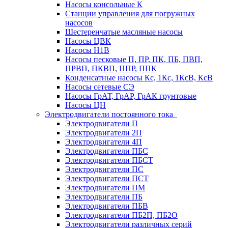
Насосы консольные К
Станции управления для погружных
насосов
Шестеренчатые масляные насосы
Насосы ЦВК
Насосы Н1В
Насосы песковые П, ПР, ПК, ПБ, ПВП,
ПРВП, ПКВП, ППР, ППК
Конденсатные насосы Кс, 1Кс, 1КсВ, КсВ
Насосы сетевые СЭ
Насосы ГрАТ, ГрАР, ГрАК грунтовые
Насосы ЦН
Электродвигатели постоянного тока
Электродвигатели П
Электродвигатели 2П
Электродвигатели 4П
Электродвигатели ПБС
Электродвигатели ПБСТ
Электродвигатели ПС
Электродвигатели ПСТ
Электродвигатели ПМ
Электродвигатели ПБ
Электродвигатели ПБВ
Электродвигатели ПБ2П, ПБ2О
Электродвигатели различных серий