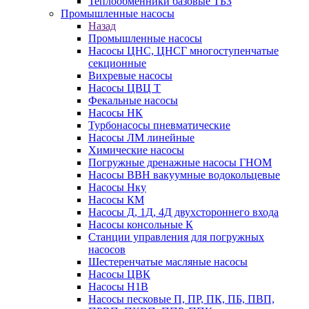
Теплообменники базовые ТБЗ
Промышленные насосы
Назад
Промышленные насосы
Насосы ЦНС, ЦНСГ многоступенчатые
секционные
Вихревые насосы
Насосы ЦВЦ Т
Фекальные насосы
Насосы НК
Турбонасосы пневматические
Насосы ЛМ линейные
Химические насосы
Погружные дренажные насосы ГНОМ
Насосы ВВН вакуумные водокольцевые
Насосы Нку
Насосы КМ
Насосы Д, 1Д, 4Д двухстороннего входа
Насосы консольные К
Станции управления для погружных
насосов
Шестеренчатые масляные насосы
Насосы ЦВК
Насосы Н1В
Насосы песковые П, ПР, ПК, ПБ, ПВП,