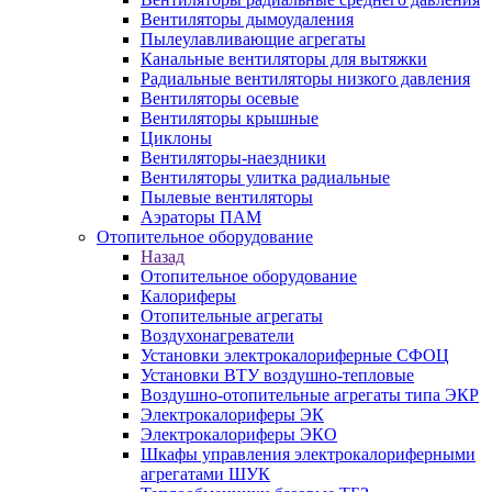
Вентиляторы дымоудаления
Пылеулавливающие агрегаты
Канальные вентиляторы для вытяжки
Радиальные вентиляторы низкого давления
Вентиляторы осевые
Вентиляторы крышные
Циклоны
Вентиляторы-наездники
Вентиляторы улитка радиальные
Пылевые вентиляторы
Аэраторы ПАМ
Отопительное оборудование
Назад
Отопительное оборудование
Калориферы
Отопительные агрегаты
Воздухонагреватели
Установки электрокалориферные СФОЦ
Установки ВТУ воздушно-тепловые
Воздушно-отопительные агрегаты типа ЭКР
Электрокалориферы ЭК
Электрокалориферы ЭКО
Шкафы управления электрокалориферными
агрегатами ШУК