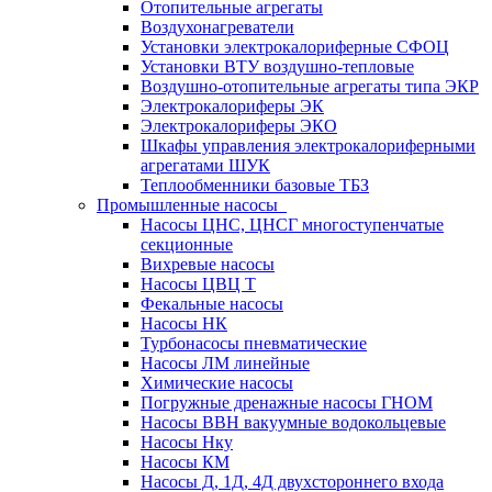
Отопительные агрегаты
Воздухонагреватели
Установки электрокалориферные СФОЦ
Установки ВТУ воздушно-тепловые
Воздушно-отопительные агрегаты типа ЭКР
Электрокалориферы ЭК
Электрокалориферы ЭКО
Шкафы управления электрокалориферными
агрегатами ШУК
Теплообменники базовые ТБЗ
Промышленные насосы
Насосы ЦНС, ЦНСГ многоступенчатые
секционные
Вихревые насосы
Насосы ЦВЦ Т
Фекальные насосы
Насосы НК
Турбонасосы пневматические
Насосы ЛМ линейные
Химические насосы
Погружные дренажные насосы ГНОМ
Насосы ВВН вакуумные водокольцевые
Насосы Нку
Насосы КМ
Насосы Д, 1Д, 4Д двухстороннего входа