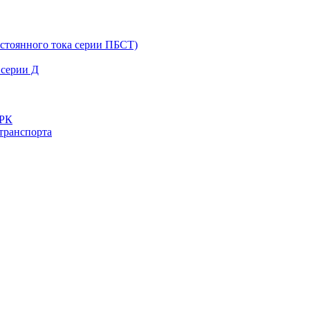
остоянного тока серии ПБСТ)
 серии Д
ДРК
транспорта