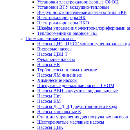
Установки электрокалориферные СФОЦ
Установки ВТУ воздушно-тепловые
Воздушно-отопительные агрегаты типа ЭКР
Электрокалориферы ЭК
Электрокалориферы ЭКО
Шкафы управления электрокалориферными 
Теплообменники базовые ТБЗ
Промышленные насосы
Насосы ЦНС, ЦНСГ многоступенчатые секц
Вихревые насосы
Насосы ЦВЦ Т
Фекальные насосы
Насосы НК
Турбонасосы пневматические
Насосы ЛМ линейные
Химические насосы
Погружные дренажные насосы ГНОМ
Насосы ВВН вакуумные водокольцевые
Насосы Нку
Насосы КМ
Насосы Д, 1Д, 4Д двухстороннего входа
Насосы консольные К
Станции управления для погружных насосов
Шестеренчатые масляные насосы
Насосы ЦВК