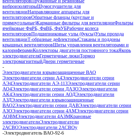
вентиляторов
Пружинные и резиновые
виброизоляторы
Шумоглушители для
вентиляции
Направляющие аппараты для
вентиляторов
Обратные фланцы (круглые и
прямоугольные)
Карманные фильтры для вентиляции
Фильтры
ячейковые ФяРБ, ФяВБ, ФяУБ
Рабочие колеса
вентиляторов
Подшипниковые узлы (буксы)
Узлы прохода
вентиляции
Т-образные дефлекторы
Стаканы и поддоны
крышных вентиляторов
Щиты управления вентиляторами и
калориферами
Коллекторы двигателя постоянного тока
Якорь
электродвигателя
Герметичные люки
Тормоз
электромагнитный
Двери герметичные
-
Электродвигатели взрывозащищенные ВАО
Электродвигатели серии А4
Электродвигатели серии
АЭ4
Электродвигатели АЭ-113
Электродвигатели серии
АО4
Электродвигатели серии ДАЗО
Электродвигатели
АК4
Электродвигатели серии АОД
Электродвигатели
АЗД
Электродвигатели взрывозащищенные
ВАО2
Электродвигатели серии ДАВ
Электродвигатели серии
АЗО
Электродвигатели серии 4АМ
Электродвигатели серии
АОВМ
Электродвигатели 4АЗМ
Крановые
электродвигатели
Электродвигатели
2АСВО
Электродвигатели 2АСВОу
-
Электродвигатель ВАО-92-6