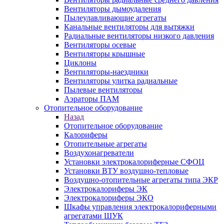
Вентиляторы дымоудаления
Пылеулавливающие агрегаты
Канальные вентиляторы для вытяжки
Радиальные вентиляторы низкого давления
Вентиляторы осевые
Вентиляторы крышные
Циклоны
Вентиляторы-наездники
Вентиляторы улитка радиальные
Пылевые вентиляторы
Аэраторы ПАМ
Отопительное оборудование
Назад
Отопительное оборудование
Калориферы
Отопительные агрегаты
Воздухонагреватели
Установки электрокалориферные СФОЦ
Установки ВТУ воздушно-тепловые
Воздушно-отопительные агрегаты типа ЭКР
Электрокалориферы ЭК
Электрокалориферы ЭКО
Шкафы управления электрокалориферными
агрегатами ШУК