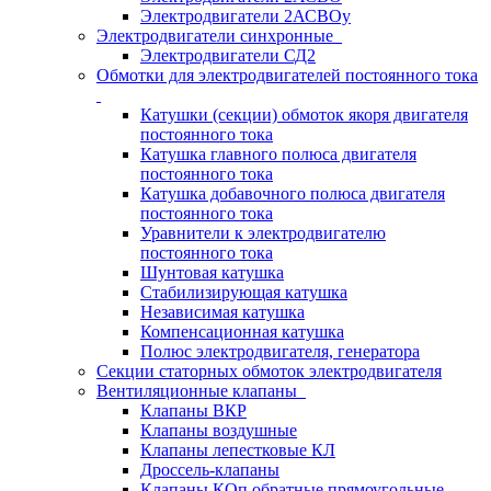
Электродвигатели 2АСВОу
Электродвигатели синхронные
Электродвигатели СД2
Обмотки для электродвигателей постоянного тока
Катушки (секции) обмоток якоря двигателя
постоянного тока
Катушка главного полюса двигателя
постоянного тока
Катушка добавочного полюса двигателя
постоянного тока
Уравнители к электродвигателю
постоянного тока
Шунтовая катушка
Стабилизирующая катушка
Независимая катушка
Компенсационная катушка
Полюс электродвигателя, генератора
Секции статорных обмоток электродвигателя
Вентиляционные клапаны
Клапаны ВКР
Клапаны воздушные
Клапаны лепестковые КЛ
Дроссель-клапаны
Клапаны КОп обратные прямоугольные