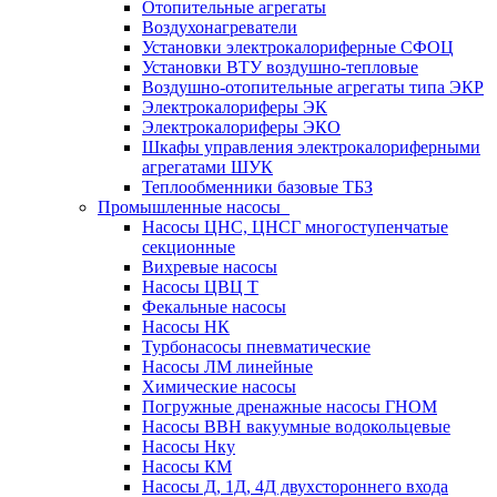
Отопительные агрегаты
Воздухонагреватели
Установки электрокалориферные СФОЦ
Установки ВТУ воздушно-тепловые
Воздушно-отопительные агрегаты типа ЭКР
Электрокалориферы ЭК
Электрокалориферы ЭКО
Шкафы управления электрокалориферными
агрегатами ШУК
Теплообменники базовые ТБЗ
Промышленные насосы
Насосы ЦНС, ЦНСГ многоступенчатые
секционные
Вихревые насосы
Насосы ЦВЦ Т
Фекальные насосы
Насосы НК
Турбонасосы пневматические
Насосы ЛМ линейные
Химические насосы
Погружные дренажные насосы ГНОМ
Насосы ВВН вакуумные водокольцевые
Насосы Нку
Насосы КМ
Насосы Д, 1Д, 4Д двухстороннего входа