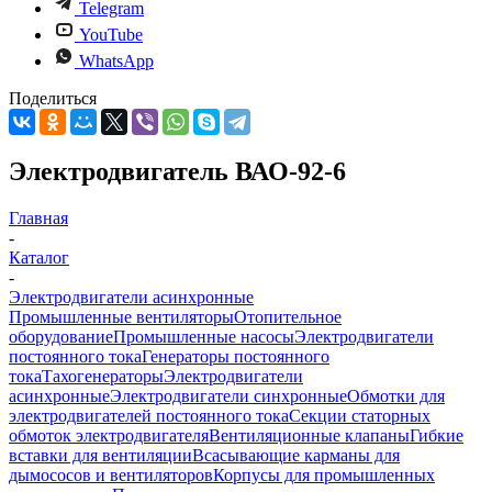
Telegram
YouTube
WhatsApp
Поделиться
Электродвигатель ВАО-92-6
Главная
-
Каталог
-
Электродвигатели асинхронные
Промышленные вентиляторы
Отопительное
оборудование
Промышленные насосы
Электродвигатели
постоянного тока
Генераторы постоянного
тока
Тахогенераторы
Электродвигатели
асинхронные
Электродвигатели синхронные
Обмотки для
электродвигателей постоянного тока
Секции статорных
обмоток электродвигателя
Вентиляционные клапаны
Гибкие
вставки для вентиляции
Всасывающие карманы для
дымососов и вентиляторов
Корпусы для промышленных