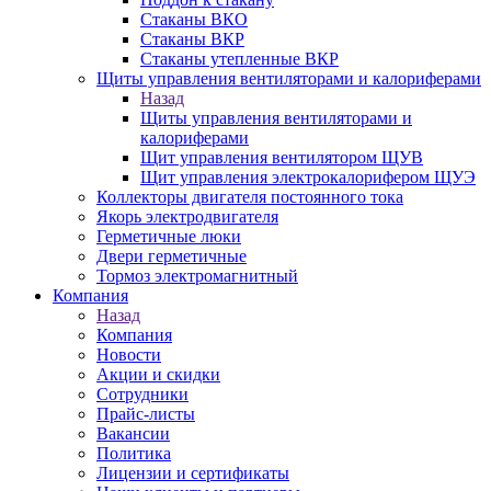
Стаканы ВКО
Стаканы ВКР
Стаканы утепленные ВКР
Щиты управления вентиляторами и калориферами
Назад
Щиты управления вентиляторами и
калориферами
Щит управления вентилятором ЩУВ
Щит управления электрокалорифером ЩУЭ
Коллекторы двигателя постоянного тока
Якорь электродвигателя
Герметичные люки
Двери герметичные
Тормоз электромагнитный
Компания
Назад
Компания
Новости
Акции и скидки
Сотрудники
Прайс-листы
Вакансии
Политика
Лицензии и сертификаты