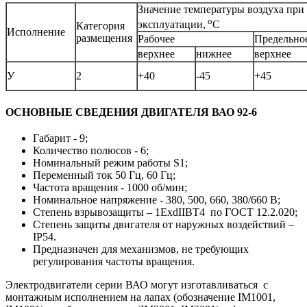
Значение температуры воздуха при
о
эксплуатации,
С
Категория
Исполнение
размещения
Рабочее
Предельное
верхнее
нижнее
верхнее
У
2
+40
-45
+45
ОСНОВНЫЕ СВЕДЕНИЯ ДВИГАТЕЛЯ ВАО 92-6
Габарит - 9;
Количество полюсов - 6;
Номинальный режим работы S1;
Переменный ток 50 Гц, 60 Гц;
Частота вращения - 1000 об/мин;
Номинальное напряжение - 380, 500, 660, 380/660 В;
Степень взрывозащиты – 1ExdIIBT4 по ГОСТ 12.2.020;
Степень защиты двигателя от наружных воздействий –
IP54.
Предназначен для механизмов, не требующих
регулирования частоты вращения.
Электродвигатели серии ВАО могут изготавливаться с
монтажным исполнением на лапах (обозначение IM1001,