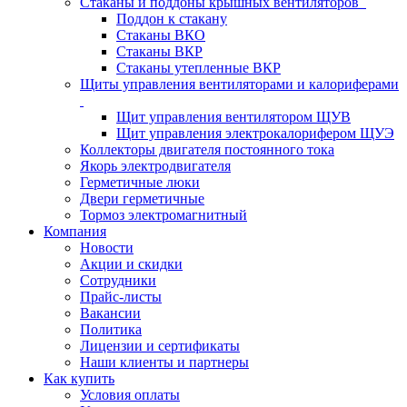
Стаканы и поддоны крышных вентиляторов
Поддон к стакану
Стаканы ВКО
Стаканы ВКР
Стаканы утепленные ВКР
Щиты управления вентиляторами и калориферами
Щит управления вентилятором ЩУВ
Щит управления электрокалорифером ЩУЭ
Коллекторы двигателя постоянного тока
Якорь электродвигателя
Герметичные люки
Двери герметичные
Тормоз электромагнитный
Компания
Новости
Акции и скидки
Сотрудники
Прайс-листы
Вакансии
Политика
Лицензии и сертификаты
Наши клиенты и партнеры
Как купить
Условия оплаты