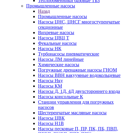
Теплообменники базовые ТБЗ
Промышленные насосы
Назад
Промышленные насосы
Насосы ЦНС, ЦНСГ многоступенчатые
секционные
Вихревые насосы
Насосы ЦВЦ Т
Фекальные насосы
Насосы НК
Турбонасосы пневматические
Насосы ЛМ линейные
Химические насосы
Погружные дренажные насосы ГНОМ
Насосы ВВН вакуумные водокольцевые
Насосы Нку
Насосы КМ
Насосы Д, 1Д, 4Д двухстороннего входа
Насосы консольные К
Станции управления для погружных
насосов
Шестеренчатые масляные насосы
Насосы ЦВК
Насосы Н1В
Насосы песковые П, ПР, ПК, ПБ, ПВП,