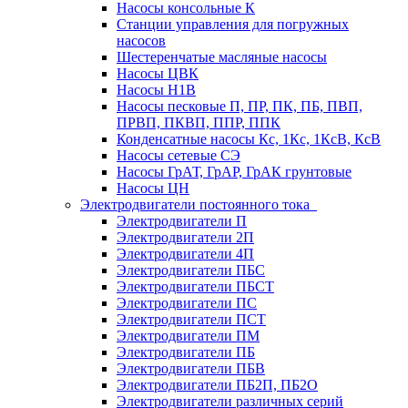
Насосы консольные К
Станции управления для погружных
насосов
Шестеренчатые масляные насосы
Насосы ЦВК
Насосы Н1В
Насосы песковые П, ПР, ПК, ПБ, ПВП,
ПРВП, ПКВП, ППР, ППК
Конденсатные насосы Кс, 1Кс, 1КсВ, КсВ
Насосы сетевые СЭ
Насосы ГрАТ, ГрАР, ГрАК грунтовые
Насосы ЦН
Электродвигатели постоянного тока
Электродвигатели П
Электродвигатели 2П
Электродвигатели 4П
Электродвигатели ПБС
Электродвигатели ПБСТ
Электродвигатели ПС
Электродвигатели ПСТ
Электродвигатели ПМ
Электродвигатели ПБ
Электродвигатели ПБВ
Электродвигатели ПБ2П, ПБ2О
Электродвигатели различных серий