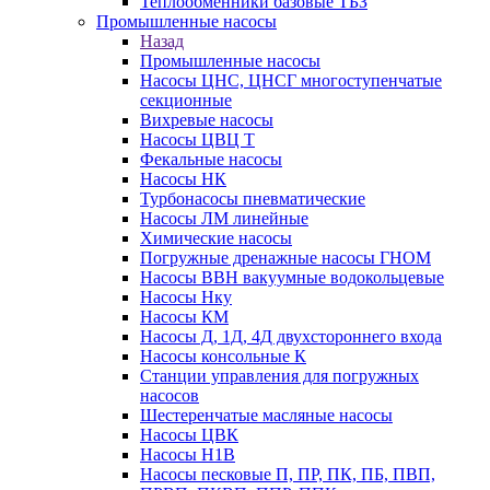
Теплообменники базовые ТБЗ
Промышленные насосы
Назад
Промышленные насосы
Насосы ЦНС, ЦНСГ многоступенчатые
секционные
Вихревые насосы
Насосы ЦВЦ Т
Фекальные насосы
Насосы НК
Турбонасосы пневматические
Насосы ЛМ линейные
Химические насосы
Погружные дренажные насосы ГНОМ
Насосы ВВН вакуумные водокольцевые
Насосы Нку
Насосы КМ
Насосы Д, 1Д, 4Д двухстороннего входа
Насосы консольные К
Станции управления для погружных
насосов
Шестеренчатые масляные насосы
Насосы ЦВК
Насосы Н1В
Насосы песковые П, ПР, ПК, ПБ, ПВП,