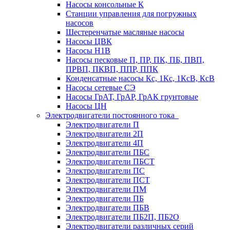
Насосы консольные К
Станции управления для погружных
насосов
Шестеренчатые масляные насосы
Насосы ЦВК
Насосы Н1В
Насосы песковые П, ПР, ПК, ПБ, ПВП,
ПРВП, ПКВП, ППР, ППК
Конденсатные насосы Кс, 1Кс, 1КсВ, КсВ
Насосы сетевые СЭ
Насосы ГрАТ, ГрАР, ГрАК грунтовые
Насосы ЦН
Электродвигатели постоянного тока
Электродвигатели П
Электродвигатели 2П
Электродвигатели 4П
Электродвигатели ПБС
Электродвигатели ПБСТ
Электродвигатели ПС
Электродвигатели ПСТ
Электродвигатели ПМ
Электродвигатели ПБ
Электродвигатели ПБВ
Электродвигатели ПБ2П, ПБ2О
Электродвигатели различных серий