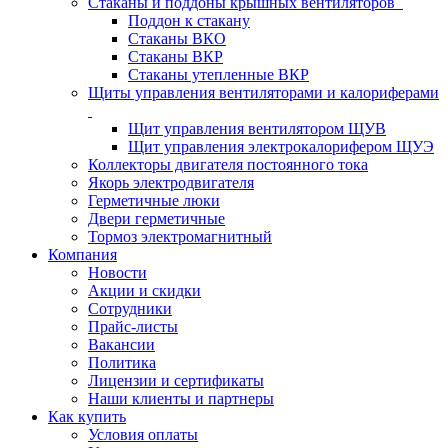
Стаканы и поддоны крышных вентиляторов
Поддон к стакану
Стаканы ВКО
Стаканы ВКР
Стаканы утепленные ВКР
Щиты управления вентиляторами и калориферами
Щит управления вентилятором ЩУВ
Щит управления электрокалорифером ЩУЭ
Коллекторы двигателя постоянного тока
Якорь электродвигателя
Герметичные люки
Двери герметичные
Тормоз электромагнитный
Компания
Новости
Акции и скидки
Сотрудники
Прайс-листы
Вакансии
Политика
Лицензии и сертификаты
Наши клиенты и партнеры
Как купить
Условия оплаты