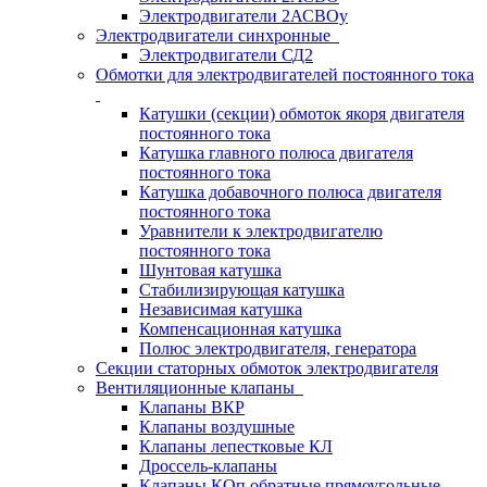
Электродвигатели 2АСВОу
Электродвигатели синхронные
Электродвигатели СД2
Обмотки для электродвигателей постоянного тока
Катушки (секции) обмоток якоря двигателя
постоянного тока
Катушка главного полюса двигателя
постоянного тока
Катушка добавочного полюса двигателя
постоянного тока
Уравнители к электродвигателю
постоянного тока
Шунтовая катушка
Стабилизирующая катушка
Независимая катушка
Компенсационная катушка
Полюс электродвигателя, генератора
Секции статорных обмоток электродвигателя
Вентиляционные клапаны
Клапаны ВКР
Клапаны воздушные
Клапаны лепестковые КЛ
Дроссель-клапаны
Клапаны КОп обратные прямоугольные