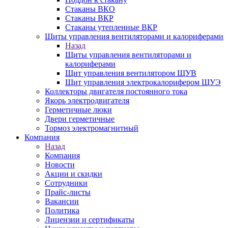
Стаканы ВКО
Стаканы ВКР
Стаканы утепленные ВКР
Щиты управления вентиляторами и калориферами
Назад
Щиты управления вентиляторами и
калориферами
Щит управления вентилятором ЩУВ
Щит управления электрокалорифером ЩУЭ
Коллекторы двигателя постоянного тока
Якорь электродвигателя
Герметичные люки
Двери герметичные
Тормоз электромагнитный
Компания
Назад
Компания
Новости
Акции и скидки
Сотрудники
Прайс-листы
Вакансии
Политика
Лицензии и сертификаты