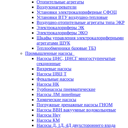
Отопительные агрегаты
Воздухонагреватели
Установки электрокалориферные СФОЦ
Установки ВТУ воздушно-тепловые
Воздушно-отопительные агрегаты типа ЭКР
Электрокалориферы ЭК
Электрокалориферы ЭКО
Шкафы управления электрокалориферными
агрегатами ШУК
Теплообменники базовые ТБЗ
Промышленные насосы
Насосы ЦНС, ЦНСГ многоступенчатые
секционные
Вихревые насосы
Насосы ЦВЦ Т
Фекальные насосы
Насосы НК
Турбонасосы пневматические
Насосы ЛМ линейные
Химические насосы
Погружные дренажные насосы ГНОМ
Насосы ВВН вакуумные водокольцевые
Насосы Нку
Насосы КМ
Насосы Д, 1Д, 4Д двухстороннего входа