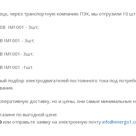
знецк, через транспортную компанию ПЭК, мы отгрузили 10 шт
0В IM1001 - 3шт;
В IM1001 - 3шт;
В IM1001- 3шт;
В IM1001 -1шт.
й подбор электродвигателей постоянного тока под потребно
вания.
оперативную доставку, но и цены, они самые минимальные н
газине по выгодной цене.
0
или отправьте заявку на электронную почту
info@energo1.