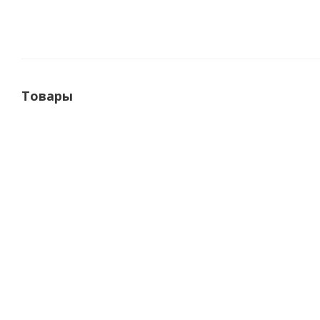
Товары
Электродвигатель П12М 0,95 кВт 3000 об 220 В IM1