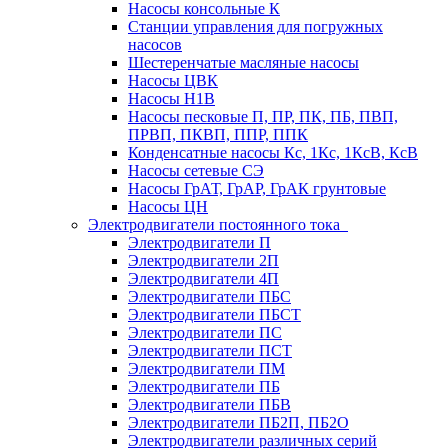
Насосы консольные К
Станции управления для погружных
насосов
Шестеренчатые масляные насосы
Насосы ЦВК
Насосы Н1В
Насосы песковые П, ПР, ПК, ПБ, ПВП,
ПРВП, ПКВП, ППР, ППК
Конденсатные насосы Кс, 1Кс, 1КсВ, КсВ
Насосы сетевые СЭ
Насосы ГрАТ, ГрАР, ГрАК грунтовые
Насосы ЦН
Электродвигатели постоянного тока
Электродвигатели П
Электродвигатели 2П
Электродвигатели 4П
Электродвигатели ПБС
Электродвигатели ПБСТ
Электродвигатели ПС
Электродвигатели ПСТ
Электродвигатели ПМ
Электродвигатели ПБ
Электродвигатели ПБВ
Электродвигатели ПБ2П, ПБ2О
Электродвигатели различных серий