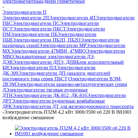
электромагнитный
Двери герметичные
-
Электродвигатели П
Электродвигатели 2П
Электродвигатели 4П
Электродвигатели
ПБС
Электродвигатели ПС
Электродвигатели
ПСТ
Электродвигатели ПБСТ
Электродвигатели
ПМ
Электродвигатели ПБ
Электродвигатели
ПБВ
Электродвигатели ПБ2П, ПБ2О
Электродвигатели
различных серий
Электродвигатели МР
Электродвигатели
MX
Электродвигатели 47MBH, 47МВО
Электродвигатели
MBO
Экскаваторные электродвигатели ДЭ,
ДЭВ
Электродвигатели ДПЭ, ДПВ
Блок исполнительный
БИ
Электродвигатели ПЛ
Электродвигатели
ДК-309
Электродвигатели ДП (аналоги двигателей
постоянного тока серии ПБСТ)
Электродвигатели ВЭМ,
2ВЭМ
Электродвигатели краново-металлургические серии
Д
Электродвигатели тяговые рудничные
ДТН
Электродвигатели ДК-812, ДК-816
Электродвигатели
ДРТ
Электродвигатели рудничные комбайновые
ДРК
Электродвигатели ДТ для железнодорожного транспорта
-
Электродвигатель П32М 4,2 кВт 3000/3500 об 220 В IM1001
возбуждение смешанное