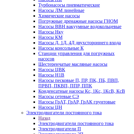
Турбонасосы пневматические
Насосы ЛМ линейные
Химические насосы
Погружные дренажные насосы ГНОМ
Насосы ВВН вакуумные водокольцевые
Насосы Нку
Насосы КМ
Насосы Д, 1Д, 4Д двухстороннего входа
Насосы консольные К
Станции управления для погружных
насосов
Шестеренчатые масляные насосы
Насосы ЦВК
Насосы Н1В
Насосы песковые П, ПР, ПК, ПБ, ПВП,
ПРВП, ПКВП, ППР, ППК
Конденсатные насосы Кс, 1Кс, 1КсВ, КсВ
Насосы сетевые СЭ
Насосы ГрАТ, ГрАР, ГрАК грунтовые
Насосы ЦН
Электродвигатели постоянного тока
Назад
Электродвигатели постоянного тока
Электродвигатели П