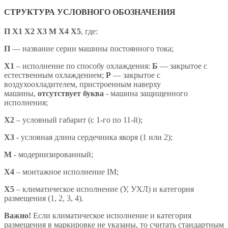
СТРУКТУРА УСЛОВНОГО ОБОЗНАЧЕНИЯ
П Х1 Х2 Х3 М Х4 X5
,
где:
П
— название серии машины постоянного тока;
X1
– исполнение по способу охлаждения:
Б
— закрытое с
естественным охлаждением;
Р
— закрытое с
воздухоохладителем, пристроенным наверху
машины,
отсутствует буква
- машина защищенного
исполнения;
X2
– условный габарит (с 1-го по 11-й);
X3
- условная длина сердечника якоря (1 или 2);
М
- модернизированный;
Х4
– монтажное исполнение IM;
X5
– климатическое исполнение (У, УХЛ) и категория
размещения (1, 2, 3, 4).
Важно!
Если климатическое исполнение и категория
размещения в маркировке не указаны, то считать стандартным