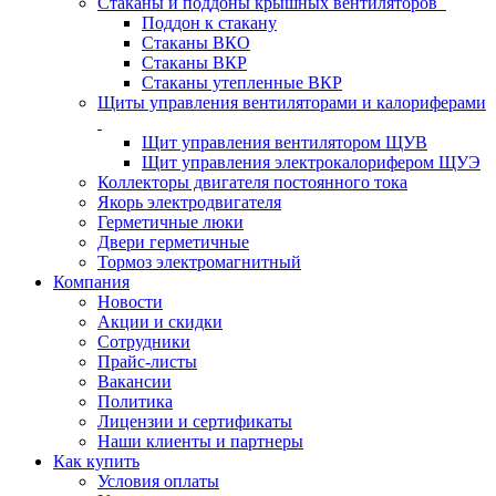
Стаканы и поддоны крышных вентиляторов
Поддон к стакану
Стаканы ВКО
Стаканы ВКР
Стаканы утепленные ВКР
Щиты управления вентиляторами и калориферами
Щит управления вентилятором ЩУВ
Щит управления электрокалорифером ЩУЭ
Коллекторы двигателя постоянного тока
Якорь электродвигателя
Герметичные люки
Двери герметичные
Тормоз электромагнитный
Компания
Новости
Акции и скидки
Сотрудники
Прайс-листы
Вакансии
Политика
Лицензии и сертификаты
Наши клиенты и партнеры
Как купить
Условия оплаты