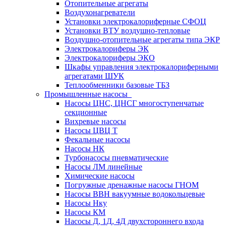
Отопительные агрегаты
Воздухонагреватели
Установки электрокалориферные СФОЦ
Установки ВТУ воздушно-тепловые
Воздушно-отопительные агрегаты типа ЭКР
Электрокалориферы ЭК
Электрокалориферы ЭКО
Шкафы управления электрокалориферными
агрегатами ШУК
Теплообменники базовые ТБЗ
Промышленные насосы
Насосы ЦНС, ЦНСГ многоступенчатые
секционные
Вихревые насосы
Насосы ЦВЦ Т
Фекальные насосы
Насосы НК
Турбонасосы пневматические
Насосы ЛМ линейные
Химические насосы
Погружные дренажные насосы ГНОМ
Насосы ВВН вакуумные водокольцевые
Насосы Нку
Насосы КМ
Насосы Д, 1Д, 4Д двухстороннего входа