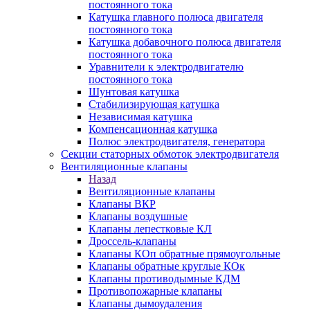
постоянного тока
Катушка главного полюса двигателя
постоянного тока
Катушка добавочного полюса двигателя
постоянного тока
Уравнители к электродвигателю
постоянного тока
Шунтовая катушка
Стабилизирующая катушка
Независимая катушка
Компенсационная катушка
Полюс электродвигателя, генератора
Секции статорных обмоток электродвигателя
Вентиляционные клапаны
Назад
Вентиляционные клапаны
Клапаны ВКР
Клапаны воздушные
Клапаны лепестковые КЛ
Дроссель-клапаны
Клапаны КОп обратные прямоугольные
Клапаны обратные круглые КОк
Клапаны противодымные КДМ
Противопожарные клапаны
Клапаны дымоудаления