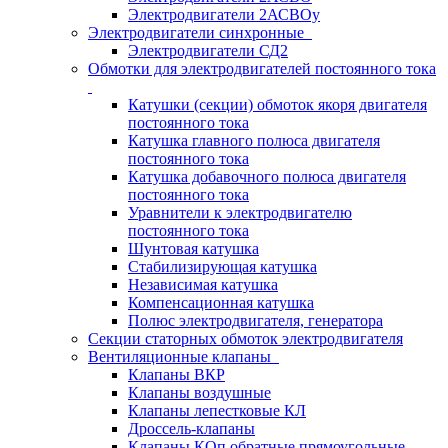
Электродвигатели 2АСВОу
Электродвигатели синхронные
Электродвигатели СД2
Обмотки для электродвигателей постоянного тока
Катушки (секции) обмоток якоря двигателя
постоянного тока
Катушка главного полюса двигателя
постоянного тока
Катушка добавочного полюса двигателя
постоянного тока
Уравнители к электродвигателю
постоянного тока
Шунтовая катушка
Стабилизирующая катушка
Независимая катушка
Компенсационная катушка
Полюс электродвигателя, генератора
Секции статорных обмоток электродвигателя
Вентиляционные клапаны
Клапаны ВКР
Клапаны воздушные
Клапаны лепестковые КЛ
Дроссель-клапаны
Клапаны КОп обратные прямоугольные