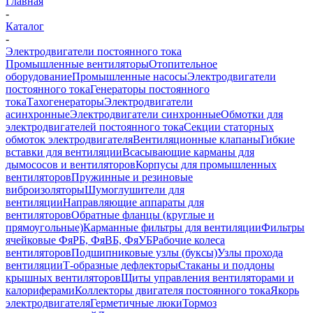
Главная
-
Каталог
-
Электродвигатели постоянного тока
Промышленные вентиляторы
Отопительное
оборудование
Промышленные насосы
Электродвигатели
постоянного тока
Генераторы постоянного
тока
Тахогенераторы
Электродвигатели
асинхронные
Электродвигатели синхронные
Обмотки для
электродвигателей постоянного тока
Секции статорных
обмоток электродвигателя
Вентиляционные клапаны
Гибкие
вставки для вентиляции
Всасывающие карманы для
дымососов и вентиляторов
Корпусы для промышленных
вентиляторов
Пружинные и резиновые
виброизоляторы
Шумоглушители для
вентиляции
Направляющие аппараты для
вентиляторов
Обратные фланцы (круглые и
прямоугольные)
Карманные фильтры для вентиляции
Фильтры
ячейковые ФяРБ, ФяВБ, ФяУБ
Рабочие колеса
вентиляторов
Подшипниковые узлы (буксы)
Узлы прохода
вентиляции
Т-образные дефлекторы
Стаканы и поддоны
крышных вентиляторов
Щиты управления вентиляторами и
калориферами
Коллекторы двигателя постоянного тока
Якорь
электродвигателя
Герметичные люки
Тормоз