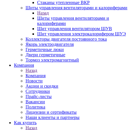
Стаканы утепленные ВКР
Щиты управления вентиляторами и калориферами
Назад
Щиты управления вентиляторами и
калориферами
Щит управления вентилятором ЩУВ
Щит управления электрокалорифером ЩУЭ
Коллекторы двигателя постоянного тока
Якорь электродвигателя
Герметичные люки
Двери герметичные
Тормоз электромагнитный
Компания
Назад
Компания
Новости
Акции и скидки
Сотрудники
Прайс-листы
Вакансии
Политика
Лицензии и сертификаты
Наши клиенты и партнеры
Как купить
Назад