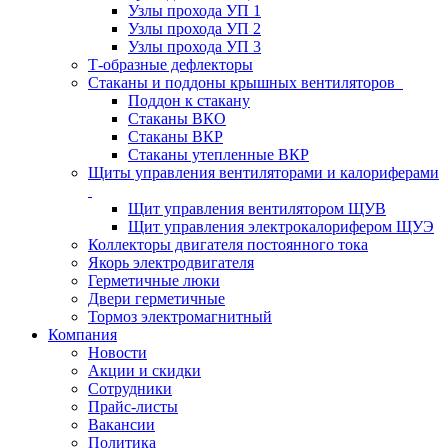
Узлы прохода УП 1
Узлы прохода УП 2
Узлы прохода УП 3
Т-образные дефлекторы
Стаканы и поддоны крышных вентиляторов
Поддон к стакану
Стаканы ВКО
Стаканы ВКР
Стаканы утепленные ВКР
Щиты управления вентиляторами и калориферами
Щит управления вентилятором ЩУВ
Щит управления электрокалорифером ЩУЭ
Коллекторы двигателя постоянного тока
Якорь электродвигателя
Герметичные люки
Двери герметичные
Тормоз электромагнитный
Компания
Новости
Акции и скидки
Сотрудники
Прайс-листы
Вакансии
Политика