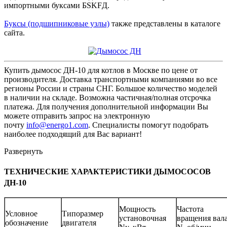
импортными буксами БSKFД.
Буксы
(подшипниковые узлы)
также представлены в каталоге
сайта.
Купить дымосос ДН-10 для котлов в Москве по цене от
производителя. Доставка транспортными компаниями во все
регионы России и страны СНГ. Большое количество моделей
в наличии на складе. Возможна частичная/полная отсрочка
платежа. Для получения дополнительной информации Вы
можете отправить запрос на электронную
почту
info@energo1.com
. Специалисты помогут подобрать
наиболее подходящий для Вас вариант!
Развернуть
ТЕХНИЧЕСКИЕ ХАРАКТЕРИСТИКИ ДЫМОСОСОВ
ДН-10
Мощность
Частота
Условное
Типоразмер
установочная
вращения вал
обозначение
двигателя