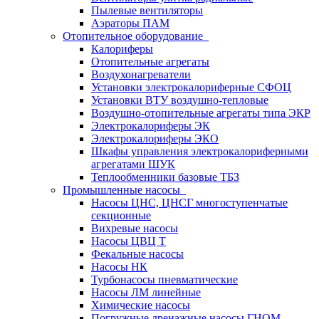
Пылевые вентиляторы
Аэраторы ПАМ
Отопительное оборудование
Калориферы
Отопительные агрегаты
Воздухонагреватели
Установки электрокалориферные СФОЦ
Установки ВТУ воздушно-тепловые
Воздушно-отопительные агрегаты типа ЭКР
Электрокалориферы ЭК
Электрокалориферы ЭКО
Шкафы управления электрокалориферными
агрегатами ШУК
Теплообменники базовые ТБЗ
Промышленные насосы
Насосы ЦНС, ЦНСГ многоступенчатые
секционные
Вихревые насосы
Насосы ЦВЦ Т
Фекальные насосы
Насосы НК
Турбонасосы пневматические
Насосы ЛМ линейные
Химические насосы
Погружные дренажные насосы ГНОМ