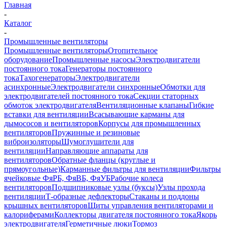
Главная
-
Каталог
-
Промышленные вентиляторы
Промышленные вентиляторы
Отопительное
оборудование
Промышленные насосы
Электродвигатели
постоянного тока
Генераторы постоянного
тока
Тахогенераторы
Электродвигатели
асинхронные
Электродвигатели синхронные
Обмотки для
электродвигателей постоянного тока
Секции статорных
обмоток электродвигателя
Вентиляционные клапаны
Гибкие
вставки для вентиляции
Всасывающие карманы для
дымососов и вентиляторов
Корпусы для промышленных
вентиляторов
Пружинные и резиновые
виброизоляторы
Шумоглушители для
вентиляции
Направляющие аппараты для
вентиляторов
Обратные фланцы (круглые и
прямоугольные)
Карманные фильтры для вентиляции
Фильтры
ячейковые ФяРБ, ФяВБ, ФяУБ
Рабочие колеса
вентиляторов
Подшипниковые узлы (буксы)
Узлы прохода
вентиляции
Т-образные дефлекторы
Стаканы и поддоны
крышных вентиляторов
Щиты управления вентиляторами и
калориферами
Коллекторы двигателя постоянного тока
Якорь
электродвигателя
Герметичные люки
Тормоз