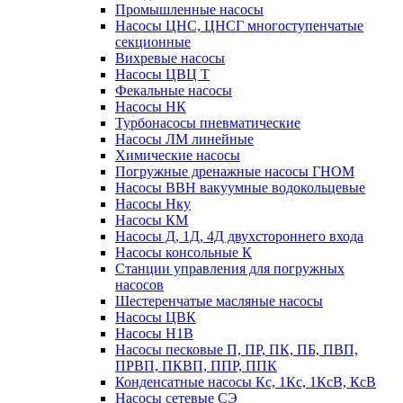
Промышленные насосы
Насосы ЦНС, ЦНСГ многоступенчатые
секционные
Вихревые насосы
Насосы ЦВЦ Т
Фекальные насосы
Насосы НК
Турбонасосы пневматические
Насосы ЛМ линейные
Химические насосы
Погружные дренажные насосы ГНОМ
Насосы ВВН вакуумные водокольцевые
Насосы Нку
Насосы КМ
Насосы Д, 1Д, 4Д двухстороннего входа
Насосы консольные К
Станции управления для погружных
насосов
Шестеренчатые масляные насосы
Насосы ЦВК
Насосы Н1В
Насосы песковые П, ПР, ПК, ПБ, ПВП,
ПРВП, ПКВП, ППР, ППК
Конденсатные насосы Кс, 1Кс, 1КсВ, КсВ
Насосы сетевые СЭ