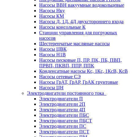
Насосы ВВН вакуумные водокольцевые
Насосы Нку
Насосы КМ
Насосы Д, 1Д, 4Д двухстороннего входа
Насосы консольные К
Станции управления для погружных
насосов
Шестеренчатые масляные насосы
Насосы ЦВК
Насосы Н1В
Насосы песковые П, ПР, ПК, ПБ, ПВП,
ПРВП, ПКВП, ППР, ППК
Конденсатные насосы Кс, 1Кс, 1КсВ, КсВ
Насосы сетевые СЭ
Насосы ГрАТ, ГрАР, ГрАК грунтовые
Насосы ЦН
Электродвигатели постоянного тока
Электродвигатели П
Электродвигатели 2П
Электродвигатели 4П
Электродвигатели ПБС
Электродвигатели ПБСТ
Электродвигатели ПС
Электродвигатели ПСТ