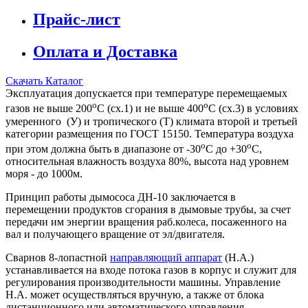
Прайс-лист
Оплата и Доставка
Скачать Каталог
Эксплуатация допускается при температуре перемещаемых
о
о
газов не выше 200
С (сх.1) и не выше 400
С (сх.3) в условиях
умеренного (У) и тропического (Т) климата второй и третьей
категории размещения по ГОСТ 15150. Температура воздуха
о
о
при этом должна быть в диапазоне от -30
С до +30
С,
относительная влажность воздуха 80%, высота над уровнем
моря - до 1000м.
Принцип работы дымососа ДН-10 заключается в
перемещении продуктов сгорания в дымовые трубы, за счет
передачи им энергии вращения раб.колеса, посаженного на
вал и получающего вращение от эл/двигателя.
Сварнов 8-лопастной
направляющий аппарат
(Н.А.)
устанавливается на входе потока газов в корпус и служит для
регулирования производительности машины. Управление
Н.А. может осуществляться вручную, а также от блока
дистанционного или автоматического управления.