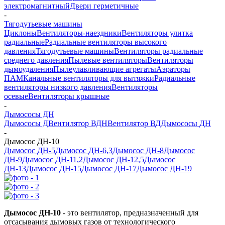
электромагнитный
Двери герметичные
-
Тягодутьевые машины
Циклоны
Вентиляторы-наездники
Вентиляторы улитка
радиальные
Радиальные вентиляторы высокого
давления
Тягодутьевые машины
Вентиляторы радиальные
среднего давления
Пылевые вентиляторы
Вентиляторы
дымоудаления
Пылеулавливающие агрегаты
Аэраторы
ПАМ
Канальные вентиляторы для вытяжки
Радиальные
вентиляторы низкого давления
Вентиляторы
осевые
Вентиляторы крышные
-
Дымососы ДН
Дымососы Д
Вентилятор ВДН
Вентилятор ВД
Дымососы ДН
-
Дымосос ДН-10
Дымосос ДН-5
Дымосос ДН-6,3
Дымосос ДН-8
Дымосос
ДН-9
Дымосос ДН-11,2
Дымосос ДН-12,5
Дымосос
ДН-13
Дымосос ДН-15
Дымосос ДН-17
Дымосос ДН-19
Дымосос ДН-10
- это вентилятор, предназначенный для
отсасывания дымовых газов от технологического