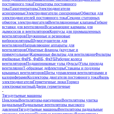
постоянного тока
Генераторы постоянного
тока
Тахогенераторы
Электродвигатели
асинхронные
Электродвигатели синхронные
Обмотки для
электродвигателей постоянного тока
Секции статорных
обмоток электродвигателя
Вентиляционные клапаны
Гибкие
вставки для вентиляции
Всасывающие карманы для
дымососов и вентиляторов
Корпусы для промышленных
вентиляторов
Пружинные и резиновые
виброизоляторы
Шумоглушители для
вентиляции
Направляющие аппараты для
вентиляторов
Обратные фланцы (круглые и
прямоугольные)
Карманные фильтры для вентиляции
Фильтры
ячейковые ФяРБ, ФяВБ, ФяУБ
Рабочие колеса
вентиляторов
Подшипниковые узлы (буксы)
Узлы прохода
вентиляции
Т-образные дефлекторы
Стаканы и поддоны
крышных вентиляторов
Щиты управления вентиляторами и
калориферами
Коллекторы двигателя постоянного тока
Якорь
электродвигателя
Герметичные люки
Тормоз
электромагнитный
Двери герметичные
-
Тягодутьевые машины
Циклоны
Вентиляторы-наездники
Вентиляторы улитка
радиальные
Радиальные вентиляторы высокого
давления
Тягодутьевые машины
Вентиляторы радиальные
среднего давления
Пылевые вентиляторы
Вентиляторы