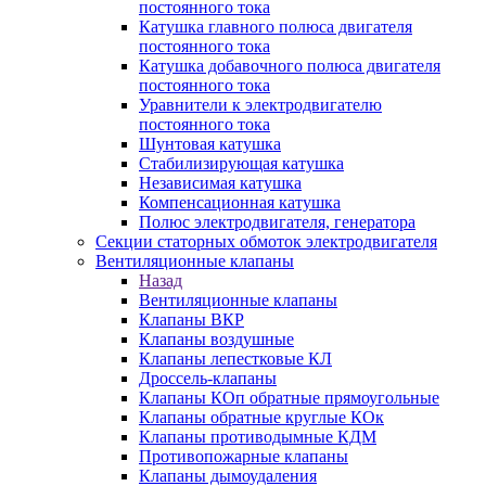
постоянного тока
Катушка главного полюса двигателя
постоянного тока
Катушка добавочного полюса двигателя
постоянного тока
Уравнители к электродвигателю
постоянного тока
Шунтовая катушка
Стабилизирующая катушка
Независимая катушка
Компенсационная катушка
Полюс электродвигателя, генератора
Секции статорных обмоток электродвигателя
Вентиляционные клапаны
Назад
Вентиляционные клапаны
Клапаны ВКР
Клапаны воздушные
Клапаны лепестковые КЛ
Дроссель-клапаны
Клапаны КОп обратные прямоугольные
Клапаны обратные круглые КОк
Клапаны противодымные КДМ
Противопожарные клапаны
Клапаны дымоудаления