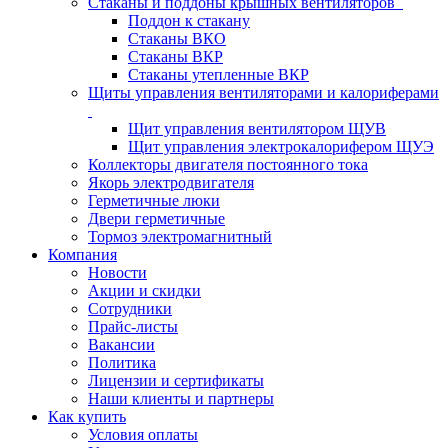
Стаканы и поддоны крышных вентиляторов
Поддон к стакану
Стаканы ВКО
Стаканы ВКР
Стаканы утепленные ВКР
Щиты управления вентиляторами и калориферами
Щит управления вентилятором ЩУВ
Щит управления электрокалорифером ЩУЭ
Коллекторы двигателя постоянного тока
Якорь электродвигателя
Герметичные люки
Двери герметичные
Тормоз электромагнитный
Компания
Новости
Акции и скидки
Сотрудники
Прайс-листы
Вакансии
Политика
Лицензии и сертификаты
Наши клиенты и партнеры
Как купить
Условия оплаты