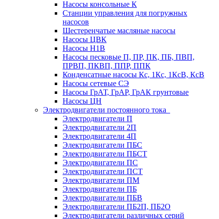
Насосы консольные К
Станции управления для погружных
насосов
Шестеренчатые масляные насосы
Насосы ЦВК
Насосы Н1В
Насосы песковые П, ПР, ПК, ПБ, ПВП,
ПРВП, ПКВП, ППР, ППК
Конденсатные насосы Кс, 1Кс, 1КсВ, КсВ
Насосы сетевые СЭ
Насосы ГрАТ, ГрАР, ГрАК грунтовые
Насосы ЦН
Электродвигатели постоянного тока
Электродвигатели П
Электродвигатели 2П
Электродвигатели 4П
Электродвигатели ПБС
Электродвигатели ПБСТ
Электродвигатели ПС
Электродвигатели ПСТ
Электродвигатели ПМ
Электродвигатели ПБ
Электродвигатели ПБВ
Электродвигатели ПБ2П, ПБ2О
Электродвигатели различных серий