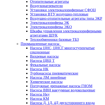
Отопительные агрегаты
Воздухонагреватели
Установки электрокалориферные СФОЦ
Установки ВТУ воздушно-тепловые
Воздушно-отопительные агрегаты типа ЭКР
Электрокалориферы ЭК
Электрокалориферы ЭКО
Шкафы управления электрокалориферными
агрегатами ШУК
Теплообменники базовые ТБЗ
Промышленные насосы
Насосы ЦНС, ЦНСГ многоступенчатые
секционные
Вихревые насосы
Насосы ЦВЦ Т
Фекальные насосы
Насосы НК
Турбонасосы пневматические
Насосы ЛМ линейные
Химические насосы
Погружные дренажные насосы ГНОМ
Насосы ВВН вакуумные водокольцевые
Насосы Нку
Насосы КМ
Насосы Д, 1Д, 4Д двухстороннего входа