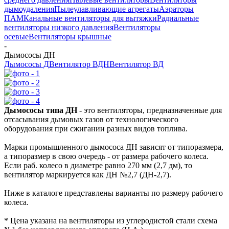
дымоудаления
Пылеулавливающие агрегаты
Аэраторы
ПАМ
Канальные вентиляторы для вытяжки
Радиальные
вентиляторы низкого давления
Вентиляторы
осевые
Вентиляторы крышные
-
Дымососы ДН
Дымососы Д
Вентилятор ВДН
Вентилятор ВД
Дымососы типа ДН
- это вентиляторы, предназначенные для
отсасывания дымовых газов от технологического
оборудования при сжигании разных видов топлива.
Марки промышленного дымососа ДН зависят от типоразмера,
а типоразмер в свою очередь - от размера рабочего колеса.
Если раб. колесо в диаметре равно 270 мм (2,7 дм), то
вентилятор маркируется как ДН №2,7 (ДН-2,7).
Ниже в каталоге представлены варианты по размеру рабочего
колеса.
* Цена указана на вентиляторы из углеродистой стали схема