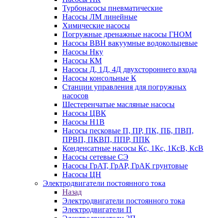
Турбонасосы пневматические
Насосы ЛМ линейные
Химические насосы
Погружные дренажные насосы ГНОМ
Насосы ВВН вакуумные водокольцевые
Насосы Нку
Насосы КМ
Насосы Д, 1Д, 4Д двухстороннего входа
Насосы консольные К
Станции управления для погружных
насосов
Шестеренчатые масляные насосы
Насосы ЦВК
Насосы Н1В
Насосы песковые П, ПР, ПК, ПБ, ПВП,
ПРВП, ПКВП, ППР, ППК
Конденсатные насосы Кс, 1Кс, 1КсВ, КсВ
Насосы сетевые СЭ
Насосы ГрАТ, ГрАР, ГрАК грунтовые
Насосы ЦН
Электродвигатели постоянного тока
Назад
Электродвигатели постоянного тока
Электродвигатели П