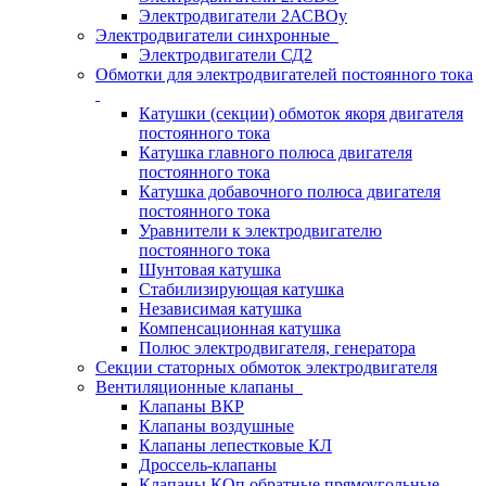
Электродвигатели 2АСВОу
Электродвигатели синхронные
Электродвигатели СД2
Обмотки для электродвигателей постоянного тока
Катушки (секции) обмоток якоря двигателя
постоянного тока
Катушка главного полюса двигателя
постоянного тока
Катушка добавочного полюса двигателя
постоянного тока
Уравнители к электродвигателю
постоянного тока
Шунтовая катушка
Стабилизирующая катушка
Независимая катушка
Компенсационная катушка
Полюс электродвигателя, генератора
Секции статорных обмоток электродвигателя
Вентиляционные клапаны
Клапаны ВКР
Клапаны воздушные
Клапаны лепестковые КЛ
Дроссель-клапаны
Клапаны КОп обратные прямоугольные