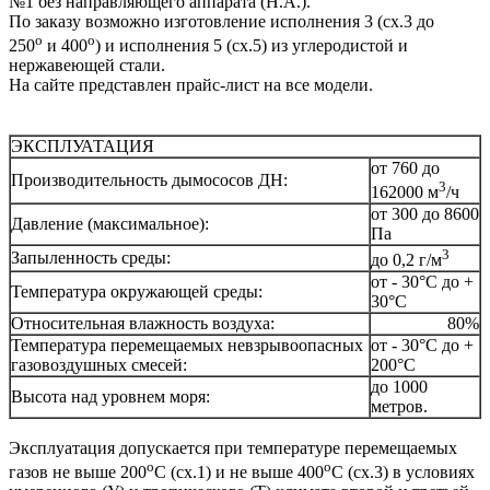
№1 без направляющего аппарата (Н.А.).
По заказу возможно изготовление исполнения 3 (сх.3 до
о
о
250
и 400
) и исполнения 5 (сх.5) из углеродистой и
нержавеющей стали.
На сайте представлен прайс-лист на все модели.
ЭКСПЛУАТАЦИЯ
от 760 до
Производительность дымососов ДН:
3
162000 м
/ч
от 300 до 8600
Давление (максимальное):
Па
3
Запыленность среды:
до 0,2 г/м
от - 30°С до +
Температура окружающей среды:
30°С
Относительная влажность воздуха:
80%
Температура перемещаемых невзрывоопасных
от - 30°С до +
газовоздушных смесей:
200°С
до 1000
Высота над уровнем моря:
метров.
Эксплуатация допускается при температуре перемещаемых
о
о
газов не выше 200
С (сх.1) и не выше 400
С (сх.3) в условиях