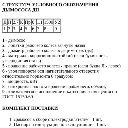
СТРУКТУРА УСЛОВНОГО ОБОЗНАЧЕНИЯ
ДЫМОСОСА ДН
Д
Н
2,7
К
Пр
0
1,1
1500
У2
1
2
3
4
5
6
7
8
9
1
- дымосос
2
- лопатки рабочего колеса загнуты назад
3
- диаметр рабочего колеса в дециметрах (дм)
4
- материал - коррозионно-стойкий (если буквы нет -
углеродистая сталь)
5
- вращение рабочего колеса - правое (если буква Л - левое)
6
- угол поворота оси нагнетательного отверстия
относительно горизонта 0 градусов;
7
- мощность, кВт;
8
- синхронная частота вращения раб.колеса, об/мин;
9
- климатическое исполнение и категория размещения по
ГОСТ 15150-69.
КОМПЛЕКТ ПОСТАВКИ
Дымосос в сборе с электродвигателем - 1 шт.
Паспорт и инструкция по эксплуатации - 1 шт.