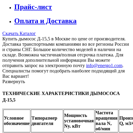
Прайс-лист
Оплата и Доставка
Скачать Каталог
Купить дымосос Д-15,5 в Москве по цене от производителя.
Доставка транспортными компаниями во все регионы России
и страны СНГ. Большое количество моделей в наличии на
складе. Возможна частичная/полная отсрочка платежа. Для
получения дополнительной информации Вы можете
отправить запрос на электронную почту
info@energo1.com
.
Специалисты помогут подобрать наиболее подходящий для
Вас вариант!
Развернуть
ТЕХНИЧЕСКИЕ ХАРАКТЕРИСТИКИ ДЫМОСОСА
Д-15,5
Частота
Мощность
Условное
Типоразмер
вращения
Произ
установочная
обозначение
двигателя
вала N,
Q, м3/
Ny. кВт
об/мин