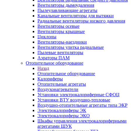
Вентиляторы дымоудаления
Пылеулавливающие агрегаты
Канальные вентиляторы для вытяжки
Радиальные вентиляторы низкого давления
Вентиляторы осевые
Вентиляторы крышные
Циклоны
Вентиляторы-наездники
Вентиляторы улитка радиальные
Пылевые вентиляторы
Аэраторы ПАМ
Отопительное оборудование
Назад
Отопительное оборудование
Калориферы
Отопительные агрегаты
Воздухонагреватели
Установки электрокалориферные СФОЦ
Установки ВТУ воздушно-тепловые
Воздушно-отопительные агрегаты типа ЭКР
Электрокалориферы ЭК
Электрокалориферы ЭКО
Шкафы управления электрокалориферными
агрегатами ШУК