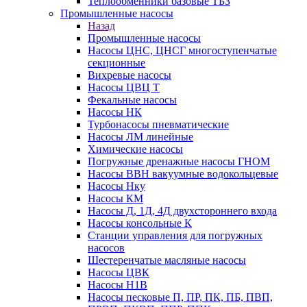
Теплообменники базовые ТБЗ
Промышленные насосы
Назад
Промышленные насосы
Насосы ЦНС, ЦНСГ многоступенчатые
секционные
Вихревые насосы
Насосы ЦВЦ Т
Фекальные насосы
Насосы НК
Турбонасосы пневматические
Насосы ЛМ линейные
Химические насосы
Погружные дренажные насосы ГНОМ
Насосы ВВН вакуумные водокольцевые
Насосы Нку
Насосы КМ
Насосы Д, 1Д, 4Д двухстороннего входа
Насосы консольные К
Станции управления для погружных
насосов
Шестеренчатые масляные насосы
Насосы ЦВК
Насосы Н1В
Насосы песковые П, ПР, ПК, ПБ, ПВП,