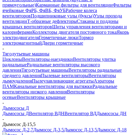
прямоугольные)
Карманные фильтры для вентиляции
Фильтры
ячейковые ФяРБ, ФяВБ, ФяУБ
Рабочие колеса
вентиляторов
Подшипниковые узлы (буксы)
Узлы прохода
вентиляции
Т-образные дефлекторы
Стаканы и поддоны
крышных вентиляторов
Щиты управления вентиляторами и
калориферами
Коллекторы двигателя постоянного тока
Якорь
электродвигателя
Герметичные люки
Тормоз
электромагнитный
Двери герметичные
-
Тягодутьевые машины
Циклоны
Вентиляторы-наездники
Вентиляторы улитка
радиальные
Радиальные вентиляторы высокого
давления
Тягодутьевые машины
Вентиляторы радиальные
среднего давления
Пылевые вентиляторы
Вентиляторы
дымоудаления
Пылеулавливающие агрегаты
Аэраторы
ПАМ
Канальные вентиляторы для вытяжки
Радиальные
вентиляторы низкого давления
Вентиляторы
осевые
Вентиляторы крышные
-
Дымососы Д
Дымососы Д
Вентилятор ВДН
Вентилятор ВД
Дымососы ДН
-
Дымосос Д-15,5
Дымосос Д-2,7
Дымосос Д-3,5
Дымосос Д-13,5
Дымосос Д-18