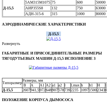
5AM315M1075
75
600
50000
Д-15,5
АИР355S8
132
750
63000
АДН-315-6
315
1000
80000
АЭРОДИНАМИЧЕСКИЕ ХАРАКТЕРИСТИКИ
Д-15,5
Развернуть
ГАБАРИТНЫЕ И ПРИСОЕДИНИТЕЛЬНЫЕ РАЗМЕРЫ
ТЯГОДУТЬЕВЫХ МАШИН Д-15,5 ИСПОЛНЕНИЕ 3
Размеры, мм
Типоразмер
В
А
А1
А2
а1
а2
l
Lmax
h
h1
H
Д-15,5
2607
941,5
972
648
907
578
739
2235
1097
1500
2343
ПОЛОЖЕНИЕ КОРПУСА ДЫМОСОСА