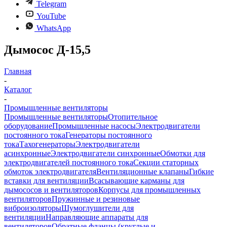
Telegram
YouTube
WhatsApp
Дымосос Д-15,5
Главная
-
Каталог
-
Промышленные вентиляторы
Промышленные вентиляторы
Отопительное
оборудование
Промышленные насосы
Электродвигатели
постоянного тока
Генераторы постоянного
тока
Тахогенераторы
Электродвигатели
асинхронные
Электродвигатели синхронные
Обмотки для
электродвигателей постоянного тока
Секции статорных
обмоток электродвигателя
Вентиляционные клапаны
Гибкие
вставки для вентиляции
Всасывающие карманы для
дымососов и вентиляторов
Корпусы для промышленных
вентиляторов
Пружинные и резиновые
виброизоляторы
Шумоглушители для
вентиляции
Направляющие аппараты для
вентиляторов
Обратные фланцы (круглые и