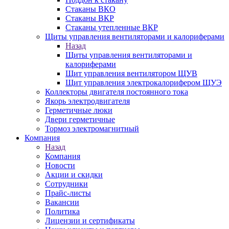
Стаканы ВКО
Стаканы ВКР
Стаканы утепленные ВКР
Щиты управления вентиляторами и калориферами
Назад
Щиты управления вентиляторами и
калориферами
Щит управления вентилятором ЩУВ
Щит управления электрокалорифером ЩУЭ
Коллекторы двигателя постоянного тока
Якорь электродвигателя
Герметичные люки
Двери герметичные
Тормоз электромагнитный
Компания
Назад
Компания
Новости
Акции и скидки
Сотрудники
Прайс-листы
Вакансии
Политика
Лицензии и сертификаты