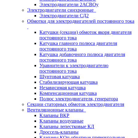
Электродвигатели 2АСВОу
Электродвигатели синхронные
Электродвигатели СД2
Обмотки для электродвигателей постоянного тока
Катушки (секции) обмоток якоря двигателя
постоянного тока
Катушка главного полюса двигателя
постоянного тока
Катушка добавочного полюса двигателя
постоянного тока
Уравнители к электродвигателю
постоянного тока
Шунтовая катушка
Стабилизирующая катушка
Независимая катушка
Компенсационная катушка
Полюс электродвигателя, генератора
Секции статорных обмоток электродвигателя
Вентиляционные клапаны
Клапаны ВКР
Клапаны воздушные
Клапаны лепестковые КЛ
Дроссель-клапаны
Клапаны КОп обратные прямоугольные