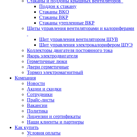
Стаканы и поддоны крышных вентиляторов
Поддон к стакану
Стаканы ВКО
Стаканы ВКР
Стаканы утепленные ВКР
Щиты управления вентиляторами и калориферами
Щит управления вентилятором ЩУВ
Щит управления электрокалорифером ЩУЭ
Коллекторы двигателя постоянного тока
Якорь электродвигателя
Герметичные люки
Двери герметичные
Тормоз электромагнитный
Компания
Новости
Акции и скидки
Сотрудники
Прайс-листы
Вакансии
Политика
Лицензии и сертификаты
Наши клиенты и партнеры
Как купить
Условия оплаты