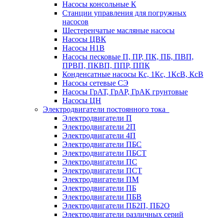
Насосы консольные К
Станции управления для погружных
насосов
Шестеренчатые масляные насосы
Насосы ЦВК
Насосы Н1В
Насосы песковые П, ПР, ПК, ПБ, ПВП,
ПРВП, ПКВП, ППР, ППК
Конденсатные насосы Кс, 1Кс, 1КсВ, КсВ
Насосы сетевые СЭ
Насосы ГрАТ, ГрАР, ГрАК грунтовые
Насосы ЦН
Электродвигатели постоянного тока
Электродвигатели П
Электродвигатели 2П
Электродвигатели 4П
Электродвигатели ПБС
Электродвигатели ПБСТ
Электродвигатели ПС
Электродвигатели ПСТ
Электродвигатели ПМ
Электродвигатели ПБ
Электродвигатели ПБВ
Электродвигатели ПБ2П, ПБ2О
Электродвигатели различных серий