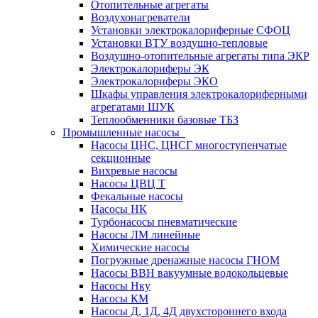
Отопительные агрегаты
Воздухонагреватели
Установки электрокалориферные СФОЦ
Установки ВТУ воздушно-тепловые
Воздушно-отопительные агрегаты типа ЭКР
Электрокалориферы ЭК
Электрокалориферы ЭКО
Шкафы управления электрокалориферными
агрегатами ШУК
Теплообменники базовые ТБЗ
Промышленные насосы
Насосы ЦНС, ЦНСГ многоступенчатые
секционные
Вихревые насосы
Насосы ЦВЦ Т
Фекальные насосы
Насосы НК
Турбонасосы пневматические
Насосы ЛМ линейные
Химические насосы
Погружные дренажные насосы ГНОМ
Насосы ВВН вакуумные водокольцевые
Насосы Нку
Насосы КМ
Насосы Д, 1Д, 4Д двухстороннего входа