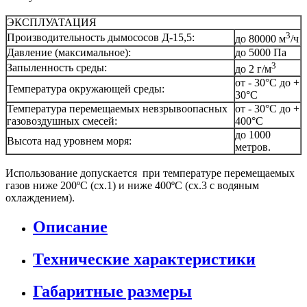
ЭКСПЛУАТАЦИЯ
3
Производительность дымососов Д-15,5:
до 80000 м
/ч
Давление (максимальное):
до 5000 Па
3
Запыленность среды:
до 2 г/м
от - 30°С до +
Температура окружающей среды:
30°С
Температура перемещаемых невзрывоопасных
от - 30°С до +
газовоздушных смесей:
400°С
до 1000
Высота над уровнем моря:
метров.
Использование допускается при температуре перемещаемых
газов ниже 200ºС (сх.1) и ниже 400ºС (сх.3 с водяным
охлаждением).
Описание
Технические характеристики
Габаритные размеры