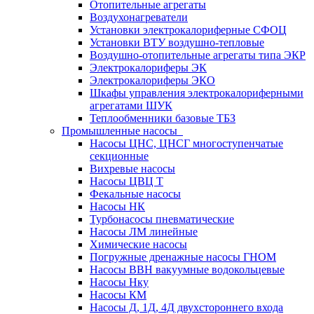
Отопительные агрегаты
Воздухонагреватели
Установки электрокалориферные СФОЦ
Установки ВТУ воздушно-тепловые
Воздушно-отопительные агрегаты типа ЭКР
Электрокалориферы ЭК
Электрокалориферы ЭКО
Шкафы управления электрокалориферными
агрегатами ШУК
Теплообменники базовые ТБЗ
Промышленные насосы
Насосы ЦНС, ЦНСГ многоступенчатые
секционные
Вихревые насосы
Насосы ЦВЦ Т
Фекальные насосы
Насосы НК
Турбонасосы пневматические
Насосы ЛМ линейные
Химические насосы
Погружные дренажные насосы ГНОМ
Насосы ВВН вакуумные водокольцевые
Насосы Нку
Насосы КМ
Насосы Д, 1Д, 4Д двухстороннего входа