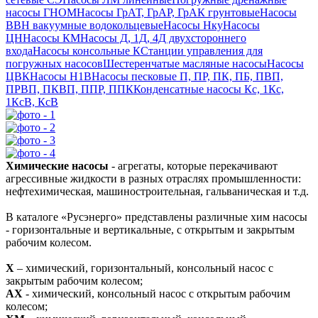
насосы ГНОМ
Насосы ГрАТ, ГрАР, ГрАК грунтовые
Насосы
ВВН вакуумные водокольцевые
Насосы Нку
Насосы
ЦН
Насосы КМ
Насосы Д, 1Д, 4Д двухстороннего
входа
Насосы консольные К
Станции управления для
погружных насосов
Шестеренчатые масляные насосы
Насосы
ЦВК
Насосы Н1В
Насосы песковые П, ПР, ПК, ПБ, ПВП,
ПРВП, ПКВП, ППР, ППК
Конденсатные насосы Кс, 1Кс,
1КсВ, КсВ
Химические насосы
- агрегаты, которые перекачивают
агрессивные жидкости
в разных отраслях промышленности:
нефтехимическая, машиностроительная, гальваническая и т.д.
В каталоге «Русэнерго» представлены различные хим насосы
- горизонтальные и вертикальные, с открытым и закрытым
рабочим колесом.
Х
– химический, горизонтальный, консольный насос с
закрытым рабочим колесом;
АХ
- химический, консольный насос с открытым рабочим
колесом;