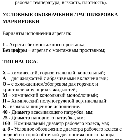
рабочая температура, вязкость, плотность).
УСЛОВНЫЕ ОБОЗНАЧЕНИЯ / РАСШИФРОВКА
МАРКИРОВКИ
Варианты исполнения агрегата:
1
- Агрегат без монтажного проставка;
Без цифры
– агрегат с монтажным проставком;
ТИП НАСОСА
:
Х
– химический, горизонтальный, консольный;
А
– для жидкостей с абразивными включениями;
О
– с охлаждением/обогревом для горячих и
кристаллизирующихся жидкостей;
М
– химический консольный моноблочный;
П
– Химический полупогружной вертикальный;
Е
- взрывозащищенное исполнение.
40
- Диаметр всасывающего патрубка, мм;
25
- Диаметр напорного патрубка, мм;
160
- Номинальный диаметр рабочего колеса, мм;
а, б
- Условное обозначение диаметра рабочего колеса с
первой и второй обточкой для пониженного напора;