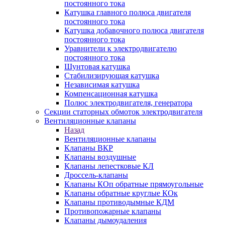
постоянного тока
Катушка главного полюса двигателя
постоянного тока
Катушка добавочного полюса двигателя
постоянного тока
Уравнители к электродвигателю
постоянного тока
Шунтовая катушка
Стабилизирующая катушка
Независимая катушка
Компенсационная катушка
Полюс электродвигателя, генератора
Секции статорных обмоток электродвигателя
Вентиляционные клапаны
Назад
Вентиляционные клапаны
Клапаны ВКР
Клапаны воздушные
Клапаны лепестковые КЛ
Дроссель-клапаны
Клапаны КОп обратные прямоугольные
Клапаны обратные круглые КОк
Клапаны противодымные КДМ
Противопожарные клапаны
Клапаны дымоудаления