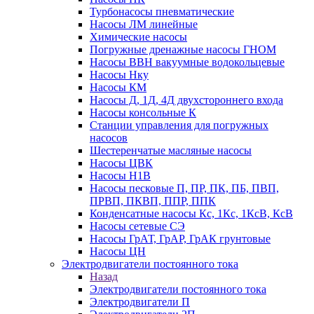
Турбонасосы пневматические
Насосы ЛМ линейные
Химические насосы
Погружные дренажные насосы ГНОМ
Насосы ВВН вакуумные водокольцевые
Насосы Нку
Насосы КМ
Насосы Д, 1Д, 4Д двухстороннего входа
Насосы консольные К
Станции управления для погружных
насосов
Шестеренчатые масляные насосы
Насосы ЦВК
Насосы Н1В
Насосы песковые П, ПР, ПК, ПБ, ПВП,
ПРВП, ПКВП, ППР, ППК
Конденсатные насосы Кс, 1Кс, 1КсВ, КсВ
Насосы сетевые СЭ
Насосы ГрАТ, ГрАР, ГрАК грунтовые
Насосы ЦН
Электродвигатели постоянного тока
Назад
Электродвигатели постоянного тока
Электродвигатели П