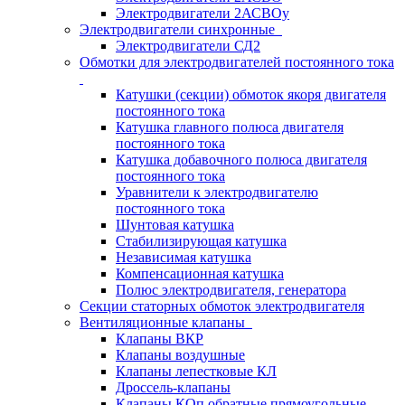
Электродвигатели 2АСВОу
Электродвигатели синхронные
Электродвигатели СД2
Обмотки для электродвигателей постоянного тока
Катушки (секции) обмоток якоря двигателя
постоянного тока
Катушка главного полюса двигателя
постоянного тока
Катушка добавочного полюса двигателя
постоянного тока
Уравнители к электродвигателю
постоянного тока
Шунтовая катушка
Стабилизирующая катушка
Независимая катушка
Компенсационная катушка
Полюс электродвигателя, генератора
Секции статорных обмоток электродвигателя
Вентиляционные клапаны
Клапаны ВКР
Клапаны воздушные
Клапаны лепестковые КЛ
Дроссель-клапаны
Клапаны КОп обратные прямоугольные