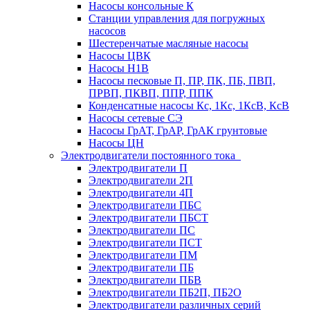
Насосы консольные К
Станции управления для погружных
насосов
Шестеренчатые масляные насосы
Насосы ЦВК
Насосы Н1В
Насосы песковые П, ПР, ПК, ПБ, ПВП,
ПРВП, ПКВП, ППР, ППК
Конденсатные насосы Кс, 1Кс, 1КсВ, КсВ
Насосы сетевые СЭ
Насосы ГрАТ, ГрАР, ГрАК грунтовые
Насосы ЦН
Электродвигатели постоянного тока
Электродвигатели П
Электродвигатели 2П
Электродвигатели 4П
Электродвигатели ПБС
Электродвигатели ПБСТ
Электродвигатели ПС
Электродвигатели ПСТ
Электродвигатели ПМ
Электродвигатели ПБ
Электродвигатели ПБВ
Электродвигатели ПБ2П, ПБ2О
Электродвигатели различных серий