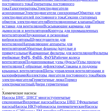
постоянного тока
Генераторы постоянного
тока
Тахогенераторы
Электродвигатели
асинхронные
Электродвигатели синхронные
Обмотки для
электродвигателей постоянного тока
Секции статорных
обмоток электродвигателя
Вентиляционные клапаны
Гибкие
вставки для вентиляции
Всасывающие карманы для
дымососов и вентиляторов
Корпусы для промышленных
вентиляторов
Пружинные и резиновые
виброизоляторы
Шумоглушители для
вентиляции
Направляющие аппараты для
вентиляторов
Обратные фланцы (круглые и
прямоугольные)
Карманные фильтры для вентиляции
Фильтры
ячейковые ФяРБ, ФяВБ, ФяУБ
Рабочие колеса
вентиляторов
Подшипниковые узлы (буксы)
Узлы прохода
вентиляции
Т-образные дефлекторы
Стаканы и поддоны
крышных вентиляторов
Щиты управления вентиляторами и
калориферами
Коллекторы двигателя постоянного тока
Якорь
электродвигателя
Герметичные люки
Тормоз
электромагнитный
Двери герметичные
-
Химические насосы
Насосы ЦНС, ЦНСГ многоступенчатые
секционные
Вихревые насосы
Насосы ЦВЦ Т
Фекальные
насосы
Насосы НК
Турбонасосы пневматические
Насосы
сетевые СЭ
Насосы ЛМ линейные
Погружные дренажные