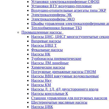
Установки электрокалориферные СФОЦ
Установки ВТУ воздушно-тепловые
Воздушно-отопительные агрегаты типа ЭКР
Электрокалориферы ЭК
Электрокалориферы ЭКО
Шкафы управления электрокалориферными 
Теплообменники базовые ТБЗ
Промышленные насосы
Насосы ЦНС, ЦНСГ многоступенчатые секц
Вихревые насосы
Насосы ЦВЦ Т
Фекальные насосы
Насосы НК
Турбонасосы пневматические
Насосы ЛМ линейные
Химические насосы
Погружные дренажные насосы ГНОМ
Насосы ВВН вакуумные водокольцевые
Насосы Нку
Насосы КМ
Насосы Д, 1Д, 4Д двухстороннего входа
Насосы консольные К
Станции управления для погружных насосов
Шестеренчатые масляные насосы
Насосы ЦВК