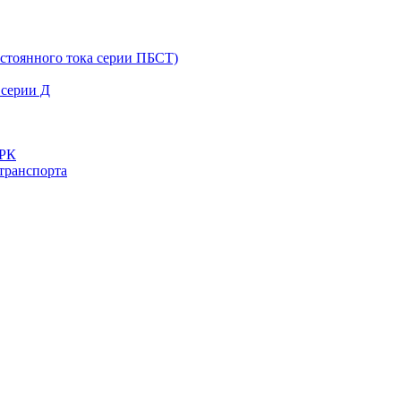
остоянного тока серии ПБСТ)
 серии Д
ДРК
транспорта