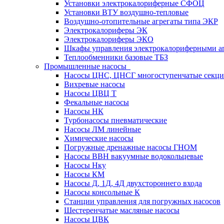
Установки электрокалориферные СФОЦ
Установки ВТУ воздушно-тепловые
Воздушно-отопительные агрегаты типа ЭКР
Электрокалориферы ЭК
Электрокалориферы ЭКО
Шкафы управления электрокалориферными 
Теплообменники базовые ТБЗ
Промышленные насосы
Насосы ЦНС, ЦНСГ многоступенчатые секц
Вихревые насосы
Насосы ЦВЦ Т
Фекальные насосы
Насосы НК
Турбонасосы пневматические
Насосы ЛМ линейные
Химические насосы
Погружные дренажные насосы ГНОМ
Насосы ВВН вакуумные водокольцевые
Насосы Нку
Насосы КМ
Насосы Д, 1Д, 4Д двухстороннего входа
Насосы консольные К
Станции управления для погружных насосов
Шестеренчатые масляные насосы
Насосы ЦВК