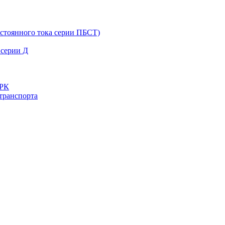
остоянного тока серии ПБСТ)
 серии Д
ДРК
транспорта