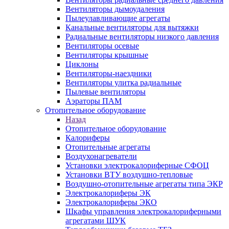
Вентиляторы дымоудаления
Пылеулавливающие агрегаты
Канальные вентиляторы для вытяжки
Радиальные вентиляторы низкого давления
Вентиляторы осевые
Вентиляторы крышные
Циклоны
Вентиляторы-наездники
Вентиляторы улитка радиальные
Пылевые вентиляторы
Аэраторы ПАМ
Отопительное оборудование
Назад
Отопительное оборудование
Калориферы
Отопительные агрегаты
Воздухонагреватели
Установки электрокалориферные СФОЦ
Установки ВТУ воздушно-тепловые
Воздушно-отопительные агрегаты типа ЭКР
Электрокалориферы ЭК
Электрокалориферы ЭКО
Шкафы управления электрокалориферными
агрегатами ШУК