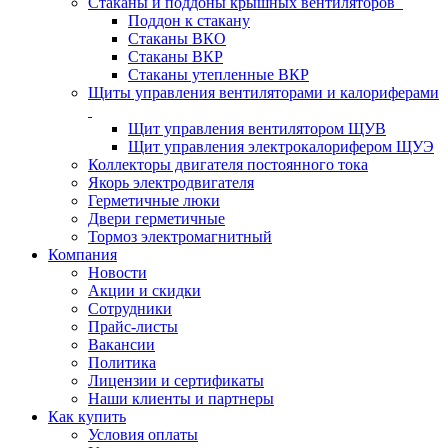
Стаканы и поддоны крышных вентиляторов
Поддон к стакану
Стаканы ВКО
Стаканы ВКР
Стаканы утепленные ВКР
Щиты управления вентиляторами и калориферами
Щит управления вентилятором ЩУВ
Щит управления электрокалорифером ЩУЭ
Коллекторы двигателя постоянного тока
Якорь электродвигателя
Герметичные люки
Двери герметичные
Тормоз электромагнитный
Компания
Новости
Акции и скидки
Сотрудники
Прайс-листы
Вакансии
Политика
Лицензии и сертификаты
Наши клиенты и партнеры
Как купить
Условия оплаты