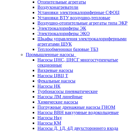
Отопительные агрегаты
Воздухонагреватели
Установки электрокалориферные СФОЦ
Установки ВТУ воздушно-тепловые
Воздушно-отопительные агрегаты типа ЭКР
Электрокалориферы ЭК
Электрокалориферы ЭКО
Шкафы управления электрокалориферными
агрегатами ШУК
Теплообменники базовые ТБЗ
Промышленные насосы
Насосы ЦНС, ЦНСГ многоступенчатые
секционные
Вихревые насосы
Насосы ЦВЦ Т
Фекальные насосы
Насосы НК
Турбонасосы пневматические
Насосы ЛМ линейные
Химические насосы
Погружные дренажные насосы ГНОМ
Насосы ВВН вакуумные водокольцевые
Насосы Нку
Насосы КМ
Насосы Д, 1Д, 4Д двухстороннего входа