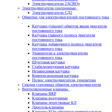
Электродвигатели 2АСВОу
Электродвигатели синхронные
Электродвигатели СД2
Обмотки для электродвигателей постоянного тока
Катушки (секции) обмоток якоря двигателя
постоянного тока
Катушка главного полюса двигателя
постоянного тока
Катушка добавочного полюса двигателя
постоянного тока
Уравнители к электродвигателю
постоянного тока
Шунтовая катушка
Стабилизирующая катушка
Независимая катушка
Компенсационная катушка
Полюс электродвигателя, генератора
Секции статорных обмоток электродвигателя
Вентиляционные клапаны
Клапаны ВКР
Клапаны воздушные
Клапаны лепестковые КЛ
Дроссель-клапаны
Клапаны КОп обратные прямоугольные