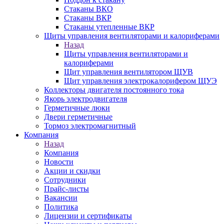
Стаканы ВКО
Стаканы ВКР
Стаканы утепленные ВКР
Щиты управления вентиляторами и калориферами
Назад
Щиты управления вентиляторами и
калориферами
Щит управления вентилятором ЩУВ
Щит управления электрокалорифером ЩУЭ
Коллекторы двигателя постоянного тока
Якорь электродвигателя
Герметичные люки
Двери герметичные
Тормоз электромагнитный
Компания
Назад
Компания
Новости
Акции и скидки
Сотрудники
Прайс-листы
Вакансии
Политика
Лицензии и сертификаты