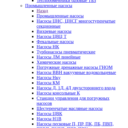
Теплообменники базовые ТБЗ
Промышленные насосы
Назад
Промышленные насосы
Насосы ЦНС, ЦНСГ многоступенчатые
секционные
Вихревые насосы
Насосы ЦВЦ Т
Фекальные насосы
Насосы НК
Турбонасосы пневматические
Насосы ЛМ линейные
Химические насосы
Погружные дренажные насосы ГНОМ
Насосы ВВН вакуумные водокольцевые
Насосы Нку
Насосы КМ
Насосы Д, 1Д, 4Д двухстороннего входа
Насосы консольные К
Станции управления для погружных
насосов
Шестеренчатые масляные насосы
Насосы ЦВК
Насосы Н1В
Насосы песковые П, ПР, ПК, ПБ, ПВП,