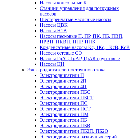
Насосы консольные К
Станции управления для погружных
насосов
Шестеренчатые масляные насосы
Насосы ЦВК
Насосы Н1В
Насосы песковые П, ПР, ПК, ПБ, ПВП,
ПРВП, ПКВП, ППР, ППК
Конденсатные насосы Кс, 1Кс, 1КсВ, КсВ
Насосы сетевые СЭ
Насосы ГрАТ, ГрАР, ГрАК грунтовые
Насосы ЦН
Электродвигатели постоянного тока
Электродвигатели П
Электродвигатели 2П
Электродвигатели 4П
Электродвигатели ПБС
Электродвигатели ПБСТ
Электродвигатели ПС
Электродвигатели ПСТ
Электродвигатели ПМ
Электродвигатели ПБ
Электродвигатели ПБВ
Электродвигатели ПБ2П, ПБ2О
Электродвигатели различных серий