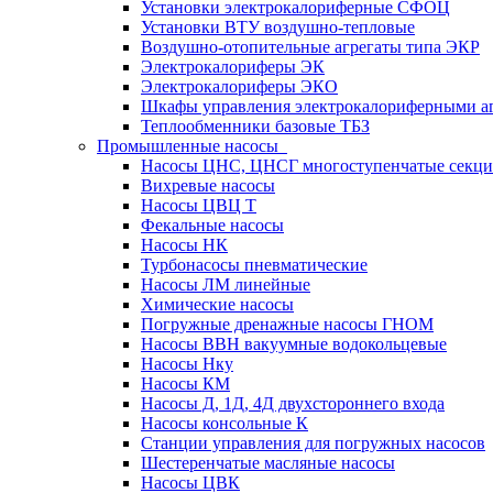
Установки электрокалориферные СФОЦ
Установки ВТУ воздушно-тепловые
Воздушно-отопительные агрегаты типа ЭКР
Электрокалориферы ЭК
Электрокалориферы ЭКО
Шкафы управления электрокалориферными 
Теплообменники базовые ТБЗ
Промышленные насосы
Насосы ЦНС, ЦНСГ многоступенчатые секц
Вихревые насосы
Насосы ЦВЦ Т
Фекальные насосы
Насосы НК
Турбонасосы пневматические
Насосы ЛМ линейные
Химические насосы
Погружные дренажные насосы ГНОМ
Насосы ВВН вакуумные водокольцевые
Насосы Нку
Насосы КМ
Насосы Д, 1Д, 4Д двухстороннего входа
Насосы консольные К
Станции управления для погружных насосов
Шестеренчатые масляные насосы
Насосы ЦВК