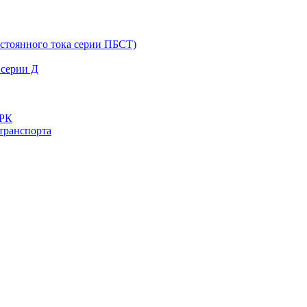
остоянного тока серии ПБСТ)
 серии Д
ДРК
транспорта