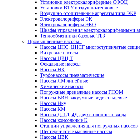
Установки электрокалориферные СФОЦ
Установки ВТУ воздушно-тепловые
Воздушно-отопительные агрегаты типа ЭКР
Электрокалориферы ЭК
Электрокалориферы ЭКО
Шкафы управления электрокалориферными 
Теплообменники базовые ТБЗ
Промышленные насосы
Насосы ЦНС, ЦНСГ многоступенчатые секц
Вихревые насосы
Насосы ЦВЦ Т
Фекальные насосы
Насосы НК
Турбонасосы пневматические
Насосы ЛМ линейные
Химические насосы
Погружные дренажные насосы ГНОМ
Насосы ВВН вакуумные водокольцевые
Насосы Нку
Насосы КМ
Насосы Д, 1Д, 4Д двухстороннего входа
Насосы консольные К
Станции управления для погружных насосов
Шестеренчатые масляные насосы
Насосы ЦВК