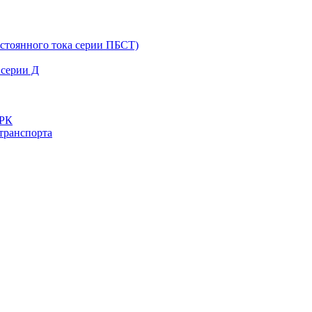
остоянного тока серии ПБСТ)
 серии Д
ДРК
транспорта