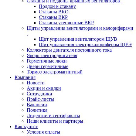
Стаканы и поддоны крышных вентиляторов
Поддон к стакану
Стаканы ВКО
Стаканы ВКР
Стаканы утепленные ВКР
Щиты управления вентиляторами и калориферами
Щит управления вентилятором ЩУВ
Щит управления электрокалорифером ЩУЭ
Коллекторы двигателя постоянного тока
Якорь электродвигателя
Герметичные люки
Двери герметичные
Тормоз электромагнитный
Компания
Новости
Акции и скидки
Сотрудники
Прайс-листы
Вакансии
Политика
Лицензии и сертификаты
Наши клиенты и партнеры
Как купить
Условия оплаты