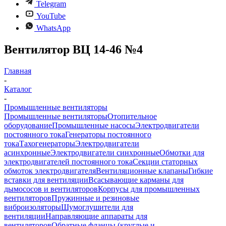
Telegram
YouTube
WhatsApp
Вентилятор ВЦ 14-46 №4
Главная
-
Каталог
-
Промышленные вентиляторы
Промышленные вентиляторы
Отопительное
оборудование
Промышленные насосы
Электродвигатели
постоянного тока
Генераторы постоянного
тока
Тахогенераторы
Электродвигатели
асинхронные
Электродвигатели синхронные
Обмотки для
электродвигателей постоянного тока
Секции статорных
обмоток электродвигателя
Вентиляционные клапаны
Гибкие
вставки для вентиляции
Всасывающие карманы для
дымососов и вентиляторов
Корпусы для промышленных
вентиляторов
Пружинные и резиновые
виброизоляторы
Шумоглушители для
вентиляции
Направляющие аппараты для
вентиляторов
Обратные фланцы (круглые и