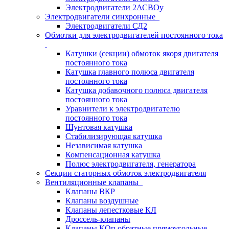
Электродвигатели 2АСВОу
Электродвигатели синхронные
Электродвигатели СД2
Обмотки для электродвигателей постоянного тока
Катушки (секции) обмоток якоря двигателя
постоянного тока
Катушка главного полюса двигателя
постоянного тока
Катушка добавочного полюса двигателя
постоянного тока
Уравнители к электродвигателю
постоянного тока
Шунтовая катушка
Стабилизирующая катушка
Независимая катушка
Компенсационная катушка
Полюс электродвигателя, генератора
Секции статорных обмоток электродвигателя
Вентиляционные клапаны
Клапаны ВКР
Клапаны воздушные
Клапаны лепестковые КЛ
Дроссель-клапаны
Клапаны КОп обратные прямоугольные