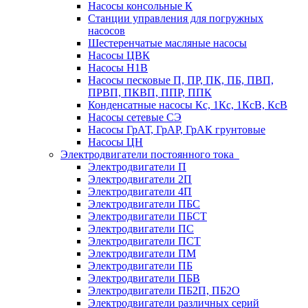
Насосы консольные К
Станции управления для погружных
насосов
Шестеренчатые масляные насосы
Насосы ЦВК
Насосы Н1В
Насосы песковые П, ПР, ПК, ПБ, ПВП,
ПРВП, ПКВП, ППР, ППК
Конденсатные насосы Кс, 1Кс, 1КсВ, КсВ
Насосы сетевые СЭ
Насосы ГрАТ, ГрАР, ГрАК грунтовые
Насосы ЦН
Электродвигатели постоянного тока
Электродвигатели П
Электродвигатели 2П
Электродвигатели 4П
Электродвигатели ПБС
Электродвигатели ПБСТ
Электродвигатели ПС
Электродвигатели ПСТ
Электродвигатели ПМ
Электродвигатели ПБ
Электродвигатели ПБВ
Электродвигатели ПБ2П, ПБ2О
Электродвигатели различных серий