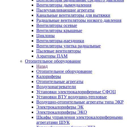
Вентиляторы дымоудаления
Пылеулавливающие агрегаты
Канальные вентиляторы для вытяжки
Радиальные вентиляторы низкого давления
Вентиляторы осевые
Вентиляторы крышные
Циклоны
Вентиляторы-наездники
Вентиляторы улитка радиальные
Пылевые вентиляторы
Аэраторы ПАМ
Отопительное оборудование
Назад
Отопительное оборудование
Калориферы
Отопительные агрегаты
Воздухонагреватели
Установки электрокалориферные СФОЦ
Установки ВТУ воздушно-тепловые
Воздушно-отопительные агрегаты типа ЭКР
Электрокалориферы ЭК
Электрокалориферы ЭКО
Шкафы управления электрокалориферными
агрегатами ШУК