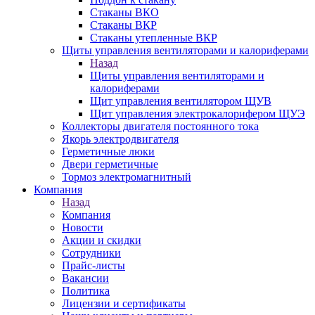
Стаканы ВКО
Стаканы ВКР
Стаканы утепленные ВКР
Щиты управления вентиляторами и калориферами
Назад
Щиты управления вентиляторами и
калориферами
Щит управления вентилятором ЩУВ
Щит управления электрокалорифером ЩУЭ
Коллекторы двигателя постоянного тока
Якорь электродвигателя
Герметичные люки
Двери герметичные
Тормоз электромагнитный
Компания
Назад
Компания
Новости
Акции и скидки
Сотрудники
Прайс-листы
Вакансии
Политика
Лицензии и сертификаты