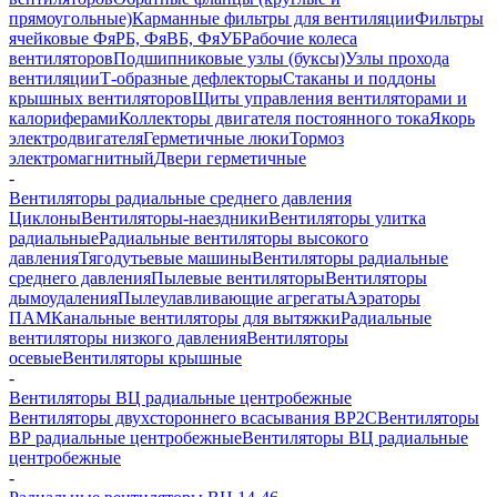
прямоугольные)
Карманные фильтры для вентиляции
Фильтры
ячейковые ФяРБ, ФяВБ, ФяУБ
Рабочие колеса
вентиляторов
Подшипниковые узлы (буксы)
Узлы прохода
вентиляции
Т-образные дефлекторы
Стаканы и поддоны
крышных вентиляторов
Щиты управления вентиляторами и
калориферами
Коллекторы двигателя постоянного тока
Якорь
электродвигателя
Герметичные люки
Тормоз
электромагнитный
Двери герметичные
-
Вентиляторы радиальные среднего давления
Циклоны
Вентиляторы-наездники
Вентиляторы улитка
радиальные
Радиальные вентиляторы высокого
давления
Тягодутьевые машины
Вентиляторы радиальные
среднего давления
Пылевые вентиляторы
Вентиляторы
дымоудаления
Пылеулавливающие агрегаты
Аэраторы
ПАМ
Канальные вентиляторы для вытяжки
Радиальные
вентиляторы низкого давления
Вентиляторы
осевые
Вентиляторы крышные
-
Вентиляторы ВЦ радиальные центробежные
Вентиляторы двухстороннего всасывания ВР2С
Вентиляторы
ВР радиальные центробежные
Вентиляторы ВЦ радиальные
центробежные
-