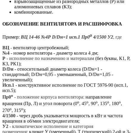
взрывозащищенные из разнородных металлов (Р) или
алюминиевых сплавов (КЗ);
комбинированные.
ОБОЗНАЧЕНИЕ ВЕНТИЛЯТОРА И РАСШИФРОВКА
о
Пример:
ВЦ 14-46 №4Р D/Dн=1 исп.1 Пр0
4/1500 У2
, где
ВЦ
-
вентилятор центробежный;
№4
- номер вентилятора - диаметр колеса 4 дм;
Р
- исполнение по назначению и материалам
(без буквы, К1, Р,
К3, РК1);
D/Dн
- относительный диаметр колеса
(D/Dн=1 -
стандартный; D/Dн=0,95 - уменьшенный, D/Dн=1,05 -
увеличенный);
Исп.1
- конструктивное исполнение по ГОСТ 5976-90 (исп.1,
исп.5);
о
Пр0
-
положение корпуса вентилятора:
направление
о
о
о
о
о
вращения (Пр, Л) и угол поворота (0
, 45
, 90
, 135
, 180
,
о
о
270
, 315
);
4/1500
- через дробь указывается мощность в кВт и частота
вращения в об/мин электродвигателя;
У2
-
климатическое исполнение и категория
размещения:
климат У (умеренный), Т (тропический) 2-ой и 3-