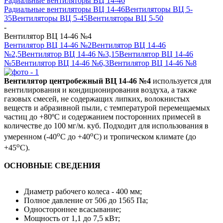
Радиальные вентиляторы ВЦ 14-46
Радиальные вентиляторы ВЦ 14-46
Вентиляторы ВЦ 5-
35
Вентиляторы ВЦ 5-45
Вентиляторы ВЦ 5-50
-
Вентилятор ВЦ 14-46 №4
Вентилятор ВЦ 14-46 №2
Вентилятор ВЦ 14-46
№2,5
Вентилятор ВЦ 14-46 №3,15
Вентилятор ВЦ 14-46
№5
Вентилятор ВЦ 14-46 №6,3
Вентилятор ВЦ 14-46 №8
Вентилятор центробежный ВЦ 14-46 №4
используется для
вентилирования и кондиционирования воздуха, а также
газовых смесей, не содержащих липких, волокнистых
веществ и абразивной пыли, с температурой перемещаемых
частиц до +80ºС и содержанием посторонних примесей в
количестве до 100 мг/м. куб. Подходит для использования в
о
о
умеренном (-40
С до +40
С) и тропическом климате (до
о
+45
С).
ОСНОВНЫЕ СВЕДЕНИЯ
Диаметр рабочего колеса - 400 мм;
Полное давление от 506 до 1565 Па;
Одностороннее всасывание;
Мощность от 1,1 до 7,5 кВт;