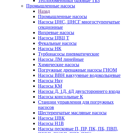
Теплообменники базовые ТБЗ
Промышленные насосы
Назад
Промышленные насосы
Насосы ЦНС, ЦНСГ многоступенчатые
секционные
Вихревые насосы
Насосы ЦВЦ Т
Фекальные насосы
Насосы НК
Турбонасосы пневматические
Насосы ЛМ линейные
Химические насосы
Погружные дренажные насосы ГНОМ
Насосы ВВН вакуумные водокольцевые
Насосы Нку
Насосы КМ
Насосы Д, 1Д, 4Д двухстороннего входа
Насосы консольные К
Станции управления для погружных
насосов
Шестеренчатые масляные насосы
Насосы ЦВК
Насосы Н1В
Насосы песковые П, ПР, ПК, ПБ, ПВП,