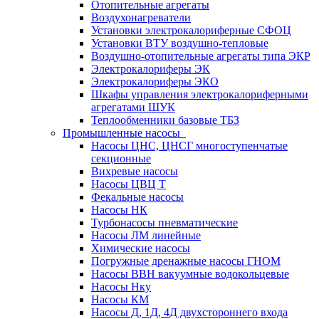
Отопительные агрегаты
Воздухонагреватели
Установки электрокалориферные СФОЦ
Установки ВТУ воздушно-тепловые
Воздушно-отопительные агрегаты типа ЭКР
Электрокалориферы ЭК
Электрокалориферы ЭКО
Шкафы управления электрокалориферными
агрегатами ШУК
Теплообменники базовые ТБЗ
Промышленные насосы
Насосы ЦНС, ЦНСГ многоступенчатые
секционные
Вихревые насосы
Насосы ЦВЦ Т
Фекальные насосы
Насосы НК
Турбонасосы пневматические
Насосы ЛМ линейные
Химические насосы
Погружные дренажные насосы ГНОМ
Насосы ВВН вакуумные водокольцевые
Насосы Нку
Насосы КМ
Насосы Д, 1Д, 4Д двухстороннего входа