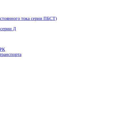
остоянного тока серии ПБСТ)
 серии Д
ДРК
транспорта