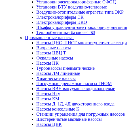
Установки электрокалориферные СФОЦ
Установки ВТУ воздушно-тепловые
Воздушно-отопительные агрегаты типа ЭКР
Электрокалориферы ЭК
Электрокалориферы ЭКО
Шкафы управления электрокалориферными 
Теплообменники базовые ТБЗ
Промышленные насосы
Насосы ЦНС, ЦНСГ многоступенчатые секц
Вихревые насосы
Насосы ЦВЦ Т
Фекальные насосы
Насосы НК
Турбонасосы пневматические
Насосы ЛМ линейные
Химические насосы
Погружные дренажные насосы ГНОМ
Насосы ВВН вакуумные водокольцевые
Насосы Нку
Насосы КМ
Насосы Д, 1Д, 4Д двухстороннего входа
Насосы консольные К
Станции управления для погружных насосов
Шестеренчатые масляные насосы
Насосы ЦВК