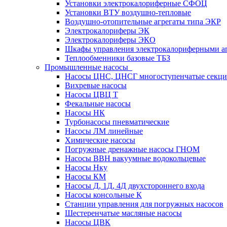
Установки электрокалориферные СФОЦ
Установки ВТУ воздушно-тепловые
Воздушно-отопительные агрегаты типа ЭКР
Электрокалориферы ЭК
Электрокалориферы ЭКО
Шкафы управления электрокалориферными 
Теплообменники базовые ТБЗ
Промышленные насосы
Насосы ЦНС, ЦНСГ многоступенчатые секц
Вихревые насосы
Насосы ЦВЦ Т
Фекальные насосы
Насосы НК
Турбонасосы пневматические
Насосы ЛМ линейные
Химические насосы
Погружные дренажные насосы ГНОМ
Насосы ВВН вакуумные водокольцевые
Насосы Нку
Насосы КМ
Насосы Д, 1Д, 4Д двухстороннего входа
Насосы консольные К
Станции управления для погружных насосов
Шестеренчатые масляные насосы
Насосы ЦВК