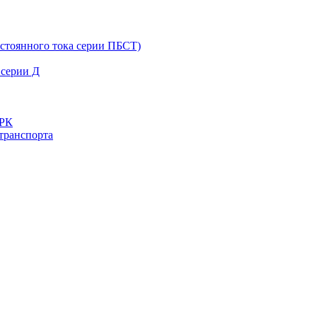
остоянного тока серии ПБСТ)
 серии Д
ДРК
транспорта