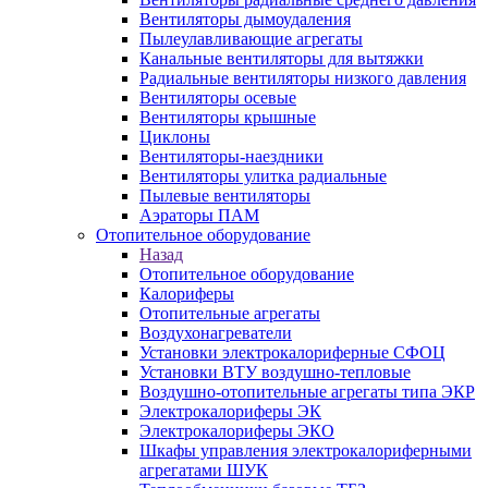
Вентиляторы дымоудаления
Пылеулавливающие агрегаты
Канальные вентиляторы для вытяжки
Радиальные вентиляторы низкого давления
Вентиляторы осевые
Вентиляторы крышные
Циклоны
Вентиляторы-наездники
Вентиляторы улитка радиальные
Пылевые вентиляторы
Аэраторы ПАМ
Отопительное оборудование
Назад
Отопительное оборудование
Калориферы
Отопительные агрегаты
Воздухонагреватели
Установки электрокалориферные СФОЦ
Установки ВТУ воздушно-тепловые
Воздушно-отопительные агрегаты типа ЭКР
Электрокалориферы ЭК
Электрокалориферы ЭКО
Шкафы управления электрокалориферными
агрегатами ШУК