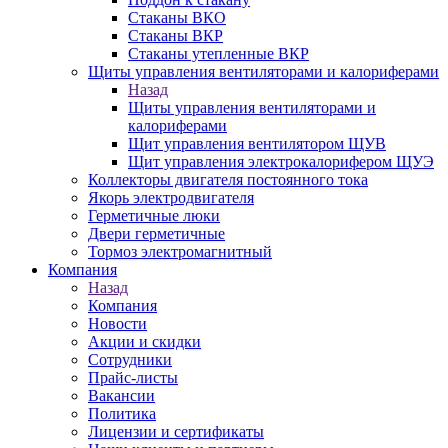
Стаканы ВКО
Стаканы ВКР
Стаканы утепленные ВКР
Щиты управления вентиляторами и калориферами
Назад
Щиты управления вентиляторами и
калориферами
Щит управления вентилятором ЩУВ
Щит управления электрокалорифером ЩУЭ
Коллекторы двигателя постоянного тока
Якорь электродвигателя
Герметичные люки
Двери герметичные
Тормоз электромагнитный
Компания
Назад
Компания
Новости
Акции и скидки
Сотрудники
Прайс-листы
Вакансии
Политика
Лицензии и сертификаты