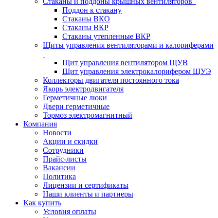
Стаканы и поддоны крышных вентиляторов
Поддон к стакану
Стаканы ВКО
Стаканы ВКР
Стаканы утепленные ВКР
Щиты управления вентиляторами и калориферами
Щит управления вентилятором ЩУВ
Щит управления электрокалорифером ЩУЭ
Коллекторы двигателя постоянного тока
Якорь электродвигателя
Герметичные люки
Двери герметичные
Тормоз электромагнитный
Компания
Новости
Акции и скидки
Сотрудники
Прайс-листы
Вакансии
Политика
Лицензии и сертификаты
Наши клиенты и партнеры
Как купить
Условия оплаты