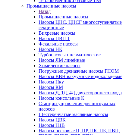
Теплообменники базовые ТБЗ
Промышленные насосы
Назад
Промышленные насосы
Насосы ЦНС, ЦНСГ многоступенчатые
секционные
Вихревые насосы
Насосы ЦВЦ Т
Фекальные насосы
Насосы НК
Турбонасосы пневматические
Насосы ЛМ линейные
Химические насосы
Погружные дренажные насосы ГНОМ
Насосы ВВН вакуумные водокольцевые
Насосы Нку
Насосы КМ
Насосы Д, 1Д, 4Д двухстороннего входа
Насосы консольные К
Станции управления для погружных
насосов
Шестеренчатые масляные насосы
Насосы ЦВК
Насосы Н1В
Насосы песковые П, ПР, ПК, ПБ, ПВП,