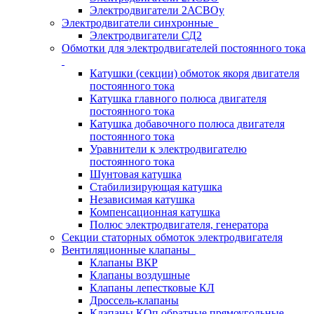
Электродвигатели 2АСВОу
Электродвигатели синхронные
Электродвигатели СД2
Обмотки для электродвигателей постоянного тока
Катушки (секции) обмоток якоря двигателя
постоянного тока
Катушка главного полюса двигателя
постоянного тока
Катушка добавочного полюса двигателя
постоянного тока
Уравнители к электродвигателю
постоянного тока
Шунтовая катушка
Стабилизирующая катушка
Независимая катушка
Компенсационная катушка
Полюс электродвигателя, генератора
Секции статорных обмоток электродвигателя
Вентиляционные клапаны
Клапаны ВКР
Клапаны воздушные
Клапаны лепестковые КЛ
Дроссель-клапаны
Клапаны КОп обратные прямоугольные