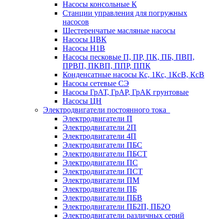
Насосы консольные К
Станции управления для погружных
насосов
Шестеренчатые масляные насосы
Насосы ЦВК
Насосы Н1В
Насосы песковые П, ПР, ПК, ПБ, ПВП,
ПРВП, ПКВП, ППР, ППК
Конденсатные насосы Кс, 1Кс, 1КсВ, КсВ
Насосы сетевые СЭ
Насосы ГрАТ, ГрАР, ГрАК грунтовые
Насосы ЦН
Электродвигатели постоянного тока
Электродвигатели П
Электродвигатели 2П
Электродвигатели 4П
Электродвигатели ПБС
Электродвигатели ПБСТ
Электродвигатели ПС
Электродвигатели ПСТ
Электродвигатели ПМ
Электродвигатели ПБ
Электродвигатели ПБВ
Электродвигатели ПБ2П, ПБ2О
Электродвигатели различных серий