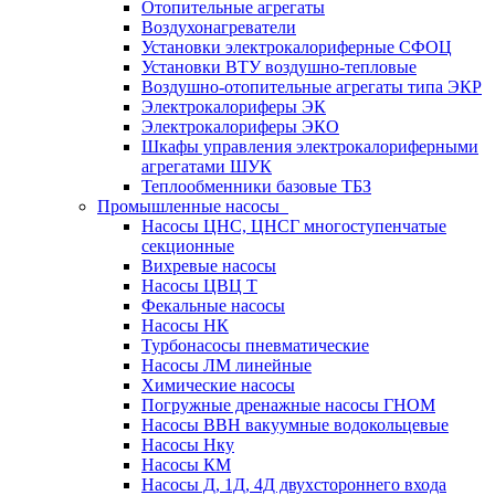
Отопительные агрегаты
Воздухонагреватели
Установки электрокалориферные СФОЦ
Установки ВТУ воздушно-тепловые
Воздушно-отопительные агрегаты типа ЭКР
Электрокалориферы ЭК
Электрокалориферы ЭКО
Шкафы управления электрокалориферными
агрегатами ШУК
Теплообменники базовые ТБЗ
Промышленные насосы
Насосы ЦНС, ЦНСГ многоступенчатые
секционные
Вихревые насосы
Насосы ЦВЦ Т
Фекальные насосы
Насосы НК
Турбонасосы пневматические
Насосы ЛМ линейные
Химические насосы
Погружные дренажные насосы ГНОМ
Насосы ВВН вакуумные водокольцевые
Насосы Нку
Насосы КМ
Насосы Д, 1Д, 4Д двухстороннего входа