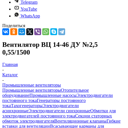
Telegram
YouTube
WhatsApp
Поделиться
Вентилятор ВЦ 14-46 ДУ №2,5
0,55/1500
Главная
-
Каталог
-
Промышленные вентиляторы
Промышленные вентиляторы
Отопительное
оборудование
Промышленные насосы
Электродвигатели
постоянного тока
Генераторы постоянного
тока
Тахогенераторы
Электродвигатели
асинхронные
Электродвигатели синхронные
Обмотки для
электродвигателей постоянного тока
Секции статорных
обмоток электродвигателя
Вентиляционные клапаны
Гибкие
вставки для вентиляции
Всасывающие карманы для