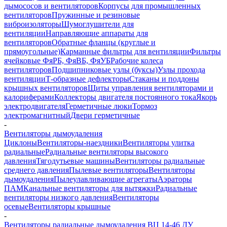
дымососов и вентиляторов
Корпусы для промышленных
вентиляторов
Пружинные и резиновые
виброизоляторы
Шумоглушители для
вентиляции
Направляющие аппараты для
вентиляторов
Обратные фланцы (круглые и
прямоугольные)
Карманные фильтры для вентиляции
Фильтры
ячейковые ФяРБ, ФяВБ, ФяУБ
Рабочие колеса
вентиляторов
Подшипниковые узлы (буксы)
Узлы прохода
вентиляции
Т-образные дефлекторы
Стаканы и поддоны
крышных вентиляторов
Щиты управления вентиляторами и
калориферами
Коллекторы двигателя постоянного тока
Якорь
электродвигателя
Герметичные люки
Тормоз
электромагнитный
Двери герметичные
-
Вентиляторы дымоудаления
Циклоны
Вентиляторы-наездники
Вентиляторы улитка
радиальные
Радиальные вентиляторы высокого
давления
Тягодутьевые машины
Вентиляторы радиальные
среднего давления
Пылевые вентиляторы
Вентиляторы
дымоудаления
Пылеулавливающие агрегаты
Аэраторы
ПАМ
Канальные вентиляторы для вытяжки
Радиальные
вентиляторы низкого давления
Вентиляторы
осевые
Вентиляторы крышные
-
Вентиляторы радиальные дымоудаления ВЦ 14-46 ДУ