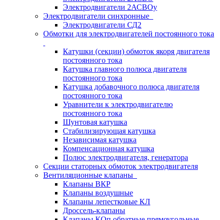
Электродвигатели 2АСВОу
Электродвигатели синхронные
Электродвигатели СД2
Обмотки для электродвигателей постоянного тока
Катушки (секции) обмоток якоря двигателя
постоянного тока
Катушка главного полюса двигателя
постоянного тока
Катушка добавочного полюса двигателя
постоянного тока
Уравнители к электродвигателю
постоянного тока
Шунтовая катушка
Стабилизирующая катушка
Независимая катушка
Компенсационная катушка
Полюс электродвигателя, генератора
Секции статорных обмоток электродвигателя
Вентиляционные клапаны
Клапаны ВКР
Клапаны воздушные
Клапаны лепестковые КЛ
Дроссель-клапаны
Клапаны КОп обратные прямоугольные