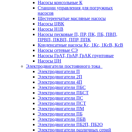
Насосы консольные К
Станции управления для погружных
насосов
Шестеренчатые масляные насосы
Насосы ЦВК
Насосы Н1В
Насосы песковые П, ПР, ПК, ПБ, ПВП,
ПРВП, ПКВП, ППР, ППК
Конденсатные насосы Кс, 1Кс, 1КсВ, КсВ
Насосы сетевые СЭ
Насосы ГрАТ, ГрАР, ГрАК грунтовые
Насосы ЦН
Электродвигатели постоянного тока
Электродвигатели П
Электродвигатели 2П
Электродвигатели 4П
Электродвигатели ПБС
Электродвигатели ПБСТ
Электродвигатели ПС
Электродвигатели ПСТ
Электродвигатели ПМ
Электродвигатели ПБ
Электродвигатели ПБВ
Электродвигатели ПБ2П, ПБ2О
Электродвигатели различных серий