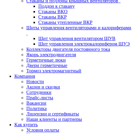
Стаканы и поддоны крышных вентиляторов
Поддон к стакану
Стаканы ВКО
Стаканы ВКР
Стаканы утепленные ВКР
Щиты управления вентиляторами и калориферами
Щит управления вентилятором ЩУВ
Щит управления электрокалорифером ЩУЭ
Коллекторы двигателя постоянного тока
Якорь электродвигателя
Герметичные люки
Двери герметичные
Тормоз электромагнитный
Компания
Новости
Акции и скидки
Сотрудники
Прайс-листы
Вакансии
Политика
Лицензии и сертификаты
Наши клиенты и партнеры
Как купить
Условия оплаты