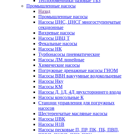
Теплообменники базовые ТБЗ
Промышленные насосы
Назад
Промышленные насосы
Насосы ЦНС, ЦНСГ многоступенчатые
секционные
Вихревые насосы
Насосы ЦВЦ Т
Фекальные насосы
Насосы НК
Турбонасосы пневматические
Насосы ЛМ линейные
Химические насосы
Погружные дренажные насосы ГНОМ
Насосы ВВН вакуумные водокольцевые
Насосы Нку
Насосы КМ
Насосы Д, 1Д, 4Д двухстороннего входа
Насосы консольные К
Станции управления для погружных
насосов
Шестеренчатые масляные насосы
Насосы ЦВК
Насосы Н1В
Насосы песковые П, ПР, ПК, ПБ, ПВП,