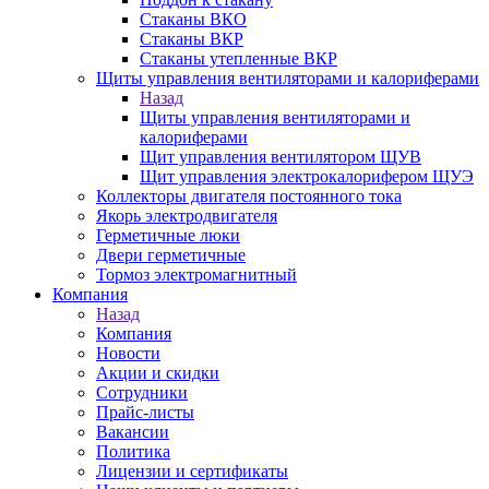
Стаканы ВКО
Стаканы ВКР
Стаканы утепленные ВКР
Щиты управления вентиляторами и калориферами
Назад
Щиты управления вентиляторами и
калориферами
Щит управления вентилятором ЩУВ
Щит управления электрокалорифером ЩУЭ
Коллекторы двигателя постоянного тока
Якорь электродвигателя
Герметичные люки
Двери герметичные
Тормоз электромагнитный
Компания
Назад
Компания
Новости
Акции и скидки
Сотрудники
Прайс-листы
Вакансии
Политика
Лицензии и сертификаты