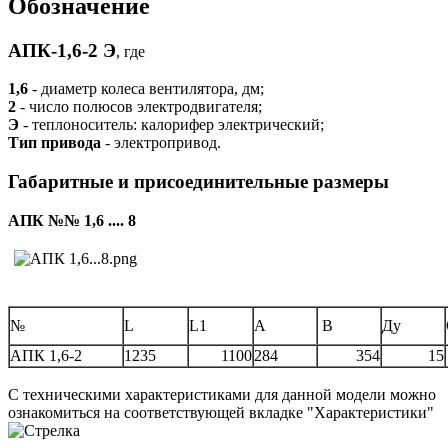
Обозначение
АПК-1,6-2 Э
, где
1,6
- диаметр колеса вентилятора, дм;
2
- число полюсов электродвигателя;
Э
- теплоноситель: калорифер электрический;
Тип привода
- электропривод.
Габаритные и присоединительные размеры
АПК №№ 1,6 .... 8
№
L
L1
A
B
Ду
АПК 1,6-2
1235
1100
284
354
15
С техническими характеристиками для данной модели можно
ознакомиться на соответствующей вкладке "Характеристики"