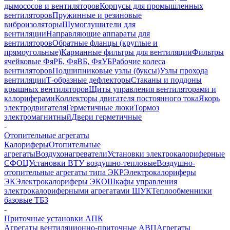
дымососов и вентиляторов
Корпусы для промышленных
вентиляторов
Пружинные и резиновые
виброизоляторы
Шумоглушители для
вентиляции
Направляющие аппараты для
вентиляторов
Обратные фланцы (круглые и
прямоугольные)
Карманные фильтры для вентиляции
Фильтры
ячейковые ФяРБ, ФяВБ, ФяУБ
Рабочие колеса
вентиляторов
Подшипниковые узлы (буксы)
Узлы прохода
вентиляции
Т-образные дефлекторы
Стаканы и поддоны
крышных вентиляторов
Щиты управления вентиляторами и
калориферами
Коллекторы двигателя постоянного тока
Якорь
электродвигателя
Герметичные люки
Тормоз
электромагнитный
Двери герметичные
-
Отопительные агрегаты
Калориферы
Отопительные
агрегаты
Воздухонагреватели
Установки электрокалориферные
СФОЦ
Установки ВТУ воздушно-тепловые
Воздушно-
отопительные агрегаты типа ЭКР
Электрокалориферы
ЭК
Электрокалориферы ЭКО
Шкафы управления
электрокалориферными агрегатами ШУК
Теплообменники
базовые ТБЗ
-
Приточные установки АПК
Агрегаты вентиляционно-приточные АВП
Агрегаты