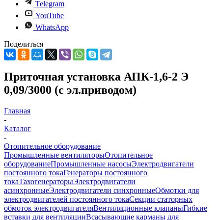
Telegram
YouTube
WhatsApp
Поделиться
Приточная установка АПК-1,6-2 Э
0,09/3000 (с эл.приводом)
Главная
-
Каталог
-
Отопительное оборудование
Промышленные вентиляторы
Отопительное
оборудование
Промышленные насосы
Электродвигатели
постоянного тока
Генераторы постоянного
тока
Тахогенераторы
Электродвигатели
асинхронные
Электродвигатели синхронные
Обмотки для
электродвигателей постоянного тока
Секции статорных
обмоток электродвигателя
Вентиляционные клапаны
Гибкие
вставки для вентиляции
Всасывающие карманы для