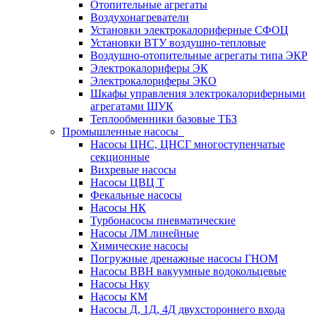
Отопительные агрегаты
Воздухонагреватели
Установки электрокалориферные СФОЦ
Установки ВТУ воздушно-тепловые
Воздушно-отопительные агрегаты типа ЭКР
Электрокалориферы ЭК
Электрокалориферы ЭКО
Шкафы управления электрокалориферными
агрегатами ШУК
Теплообменники базовые ТБЗ
Промышленные насосы
Насосы ЦНС, ЦНСГ многоступенчатые
секционные
Вихревые насосы
Насосы ЦВЦ Т
Фекальные насосы
Насосы НК
Турбонасосы пневматические
Насосы ЛМ линейные
Химические насосы
Погружные дренажные насосы ГНОМ
Насосы ВВН вакуумные водокольцевые
Насосы Нку
Насосы КМ
Насосы Д, 1Д, 4Д двухстороннего входа