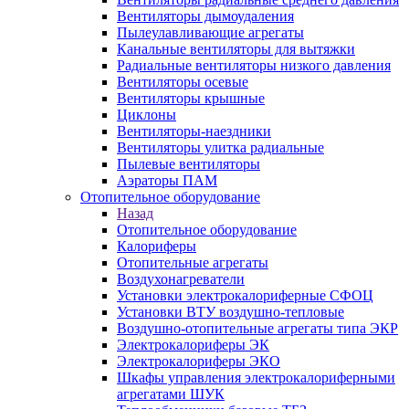
Вентиляторы дымоудаления
Пылеулавливающие агрегаты
Канальные вентиляторы для вытяжки
Радиальные вентиляторы низкого давления
Вентиляторы осевые
Вентиляторы крышные
Циклоны
Вентиляторы-наездники
Вентиляторы улитка радиальные
Пылевые вентиляторы
Аэраторы ПАМ
Отопительное оборудование
Назад
Отопительное оборудование
Калориферы
Отопительные агрегаты
Воздухонагреватели
Установки электрокалориферные СФОЦ
Установки ВТУ воздушно-тепловые
Воздушно-отопительные агрегаты типа ЭКР
Электрокалориферы ЭК
Электрокалориферы ЭКО
Шкафы управления электрокалориферными
агрегатами ШУК