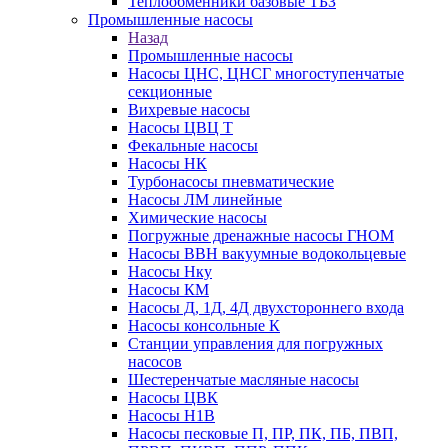
Теплообменники базовые ТБЗ
Промышленные насосы
Назад
Промышленные насосы
Насосы ЦНС, ЦНСГ многоступенчатые
секционные
Вихревые насосы
Насосы ЦВЦ Т
Фекальные насосы
Насосы НК
Турбонасосы пневматические
Насосы ЛМ линейные
Химические насосы
Погружные дренажные насосы ГНОМ
Насосы ВВН вакуумные водокольцевые
Насосы Нку
Насосы КМ
Насосы Д, 1Д, 4Д двухстороннего входа
Насосы консольные К
Станции управления для погружных
насосов
Шестеренчатые масляные насосы
Насосы ЦВК
Насосы Н1В
Насосы песковые П, ПР, ПК, ПБ, ПВП,