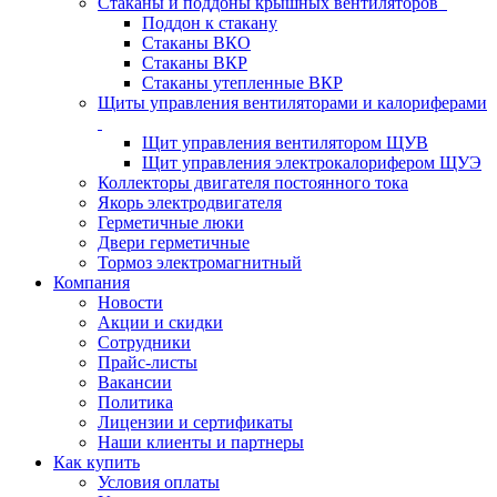
Стаканы и поддоны крышных вентиляторов
Поддон к стакану
Стаканы ВКО
Стаканы ВКР
Стаканы утепленные ВКР
Щиты управления вентиляторами и калориферами
Щит управления вентилятором ЩУВ
Щит управления электрокалорифером ЩУЭ
Коллекторы двигателя постоянного тока
Якорь электродвигателя
Герметичные люки
Двери герметичные
Тормоз электромагнитный
Компания
Новости
Акции и скидки
Сотрудники
Прайс-листы
Вакансии
Политика
Лицензии и сертификаты
Наши клиенты и партнеры
Как купить
Условия оплаты