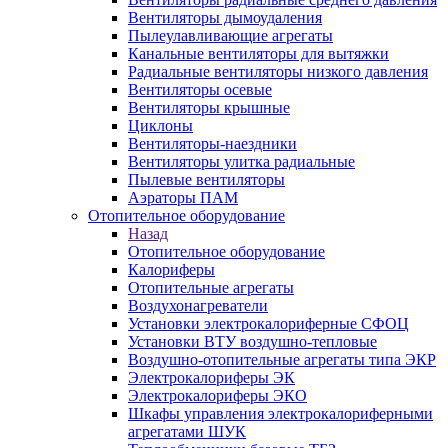
Вентиляторы дымоудаления
Пылеулавливающие агрегаты
Канальные вентиляторы для вытяжки
Радиальные вентиляторы низкого давления
Вентиляторы осевые
Вентиляторы крышные
Циклоны
Вентиляторы-наездники
Вентиляторы улитка радиальные
Пылевые вентиляторы
Аэраторы ПАМ
Отопительное оборудование
Назад
Отопительное оборудование
Калориферы
Отопительные агрегаты
Воздухонагреватели
Установки электрокалориферные СФОЦ
Установки ВТУ воздушно-тепловые
Воздушно-отопительные агрегаты типа ЭКР
Электрокалориферы ЭК
Электрокалориферы ЭКО
Шкафы управления электрокалориферными
агрегатами ШУК