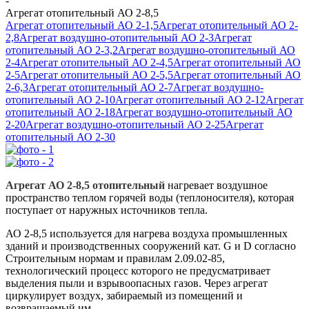
-
Агрегат отопительный АО 2-8,5
Агрегат отопительный АО 2-1,5
Агрегат отопительный АО 2-
2,8
Агрегат воздушно-отопительный АО 2-3
Агрегат
отопительный АО 2-3,2
Агрегат воздушно-отопительный АО
2-4
Агрегат отопительный АО 2-4,5
Агрегат отопительный АО
2-5
Агрегат отопительный АО 2-5,5
Агрегат отопительный АО
2-6,3
Агрегат отопительный АО 2-7
Агрегат воздушно-
отопительный АО 2-10
Агрегат отопительный АО 2-12
Агрегат
отопительный АО 2-18
Агрегат воздушно-отопительный АО
2-20
Агрегат воздушно-отопительный АО 2-25
Агрегат
отопительный АО 2-30
Агрегат АО 2-8,5 отопительный
нагревает воздушное
пространство теплом горячей воды (теплоносителя), которая
поступает от наружных источников тепла.
АО 2-8,5 используется для нагрева воздуха промышленных
зданий и производственных сооружений кат. G и D согласно
Строительным нормам и правилам 2.09.02-85,
технологический процесс которого не предусматривает
выделения пыли и взрывоопасных газов. Через агрегат
циркулирует воздух, забираемый из помещений и
возвращаемый им.