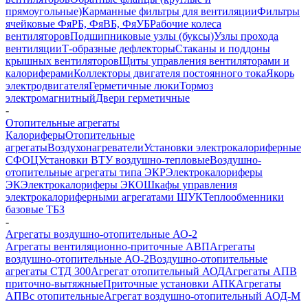
прямоугольные)
Карманные фильтры для вентиляции
Фильтры
ячейковые ФяРБ, ФяВБ, ФяУБ
Рабочие колеса
вентиляторов
Подшипниковые узлы (буксы)
Узлы прохода
вентиляции
Т-образные дефлекторы
Стаканы и поддоны
крышных вентиляторов
Щиты управления вентиляторами и
калориферами
Коллекторы двигателя постоянного тока
Якорь
электродвигателя
Герметичные люки
Тормоз
электромагнитный
Двери герметичные
-
Отопительные агрегаты
Калориферы
Отопительные
агрегаты
Воздухонагреватели
Установки электрокалориферные
СФОЦ
Установки ВТУ воздушно-тепловые
Воздушно-
отопительные агрегаты типа ЭКР
Электрокалориферы
ЭК
Электрокалориферы ЭКО
Шкафы управления
электрокалориферными агрегатами ШУК
Теплообменники
базовые ТБЗ
-
Агрегаты воздушно-отопительные АО-2
Агрегаты вентиляционно-приточные АВП
Агрегаты
воздушно-отопительные АО-2
Воздушно-отопительные
агрегаты СТД 300
Агрегат отопительный АОД
Агрегаты АПВ
приточно-вытяжные
Приточные установки АПК
Агрегаты
АПВс отопительные
Агрегат воздушно-отопительный АОД-М