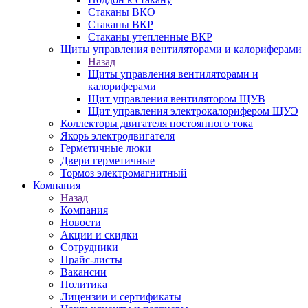
Стаканы ВКО
Стаканы ВКР
Стаканы утепленные ВКР
Щиты управления вентиляторами и калориферами
Назад
Щиты управления вентиляторами и
калориферами
Щит управления вентилятором ЩУВ
Щит управления электрокалорифером ЩУЭ
Коллекторы двигателя постоянного тока
Якорь электродвигателя
Герметичные люки
Двери герметичные
Тормоз электромагнитный
Компания
Назад
Компания
Новости
Акции и скидки
Сотрудники
Прайс-листы
Вакансии
Политика
Лицензии и сертификаты