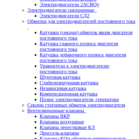
Электродвигатели 2АСВОу
Электродвигатели синхронные
Электродвигатели СД2
Обмотки для электродвигателей постоянного тока
Катушки (секции) обмоток якоря двигателя
постоянного тока
Катушка главного полюса двигателя
постоянного тока
Катушка добавочного полюса двигателя
постоянного тока
Уравнители к электродвигателю
постоянного тока
Шунтовая катушка
Стабилизирующая катушка
Независимая катушка
Компенсационная катушка
Полюс электродвигателя, генератора
Секции статорных обмоток электродвигателя
Вентиляционные клапаны
Клапаны ВКР
Клапаны воздушные
Клапаны лепестковые КЛ
Дроссель-клапаны
Клапаны КОп обратные прямоугольные