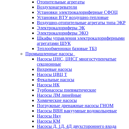
Отопительные агрегаты
Воздухонагреватели
Установки электрокалориферные СФОЦ
Установки ВТУ воздушно-тепловые
Воздушно-отопительные агрегаты типа ЭКР
Электрокалориферы ЭК
Электрокалориферы ЭКО
Шкафы управления электрокалориферными
агрегатами ШУК
Теплообменники базовые ТБЗ
Промышленные насосы
Насосы ЦНС, ЦНСГ многоступенчатые
секционные
Вихревые насосы
Насосы ЦВЦ Т
Фекальные насосы
Насосы НК
Турбонасосы пневматические
Насосы ЛМ линейные
Химические насосы
Погружные дренажные насосы ГНОМ
Насосы ВВН вакуумные водокольцевые
Насосы Нку
Насосы КМ
Насосы Д, 1Д, 4Д двухстороннего входа