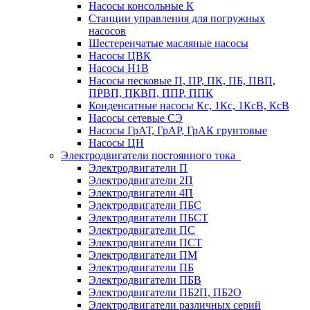
Насосы консольные К
Станции управления для погружных
насосов
Шестеренчатые масляные насосы
Насосы ЦВК
Насосы Н1В
Насосы песковые П, ПР, ПК, ПБ, ПВП,
ПРВП, ПКВП, ППР, ППК
Конденсатные насосы Кс, 1Кс, 1КсВ, КсВ
Насосы сетевые СЭ
Насосы ГрАТ, ГрАР, ГрАК грунтовые
Насосы ЦН
Электродвигатели постоянного тока
Электродвигатели П
Электродвигатели 2П
Электродвигатели 4П
Электродвигатели ПБС
Электродвигатели ПБСТ
Электродвигатели ПС
Электродвигатели ПСТ
Электродвигатели ПМ
Электродвигатели ПБ
Электродвигатели ПБВ
Электродвигатели ПБ2П, ПБ2О
Электродвигатели различных серий