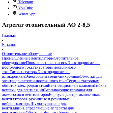
Telegram
YouTube
WhatsApp
Агрегат отопительный АО 2-8,5
Главная
-
Каталог
-
Отопительное оборудование
Промышленные вентиляторы
Отопительное
оборудование
Промышленные насосы
Электродвигатели
постоянного тока
Генераторы постоянного
тока
Тахогенераторы
Электродвигатели
асинхронные
Электродвигатели синхронные
Обмотки для
электродвигателей постоянного тока
Секции статорных
обмоток электродвигателя
Вентиляционные клапаны
Гибкие
вставки для вентиляции
Всасывающие карманы для
дымососов и вентиляторов
Корпусы для промышленных
вентиляторов
Пружинные и резиновые
виброизоляторы
Шумоглушители для
вентиляции
Направляющие аппараты для
вентиляторов
Обратные фланцы (круглые и