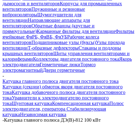
дымососов и вентиляторов
Корпусы для промышленных
вентиляторов
Пружинные и резиновые
виброизоляторы
Шумоглушители для
вентиляции
Направляющие аппараты для
вентиляторов
Обратные фланцы (круглые и
прямоугольные)
Карманные фильтры для вентиляции
Фильтры
ячейковые ФяРБ, ФяВБ, ФяУБ
Рабочие колеса
вентиляторов
Подшипниковые узлы (буксы)
Узлы прохода
вентиляции
Т-образные дефлекторы
Стаканы и поддоны
крышных вентиляторов
Щиты управления вентиляторами и
калориферами
Коллекторы двигателя постоянного тока
Якорь
электродвигателя
Герметичные люки
Тормоз
электромагнитный
Двери герметичные
-
Катушка главного полюса двигателя постоянного тока
Катушки (секции) обмоток якоря двигателя постоянного
тока
Катушка добавочного полюса двигателя постоянного
тока
Уравнители к электродвигателю постоянного
тока
Шунтовая катушка
Компенсационная катушка
Полюс
электродвигателя, генератора
Стабилизирующая
катушка
Независимая катушка
-
Катушка главного полюса ДЭ(В)-812 100 кВт