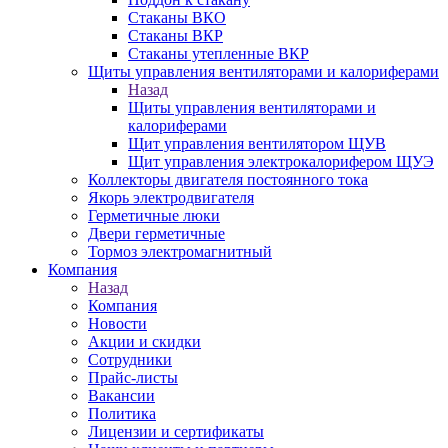
Стаканы ВКО
Стаканы ВКР
Стаканы утепленные ВКР
Щиты управления вентиляторами и калориферами
Назад
Щиты управления вентиляторами и
калориферами
Щит управления вентилятором ЩУВ
Щит управления электрокалорифером ЩУЭ
Коллекторы двигателя постоянного тока
Якорь электродвигателя
Герметичные люки
Двери герметичные
Тормоз электромагнитный
Компания
Назад
Компания
Новости
Акции и скидки
Сотрудники
Прайс-листы
Вакансии
Политика
Лицензии и сертификаты