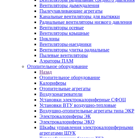
Вентиляторы дымоудаления
Пылеулавливающие агрегаты
Канальные вентиляторы для вытяжки
Радиальные вентиляторы низкого давления
Вентиляторы осевые
Вентиляторы крышные
Циклоны
Вентиляторы-наездники
Вентиляторы улитка радиальные
Пылевые вентиляторы
Аэраторы ПАМ
Отопительное оборудование
Назад
Отопительное оборудование
Калориферы
Отопительные агрегаты
Воздухонагреватели
Установки электрокалориферные СФОЦ
Установки ВТУ воздушно-тепловые
Воздушно-отопительные агрегаты типа ЭКР
Электрокалориферы ЭК
Электрокалориферы ЭКО
Шкафы управления электрокалориферными
агрегатами ШУК