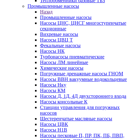
Теплообменники базовые ТБЗ
Промышленные насосы
Назад
Промышленные насосы
Насосы ЦНС, ЦНСГ многоступенчатые
секционные
Вихревые насосы
Насосы ЦВЦ Т
Фекальные насосы
Насосы НК
Турбонасосы пневматические
Насосы ЛМ линейные
Химические насосы
Погружные дренажные насосы ГНОМ
Насосы ВВН вакуумные водокольцевые
Насосы Нку
Насосы КМ
Насосы Д, 1Д, 4Д двухстороннего входа
Насосы консольные К
Станции управления для погружных
насосов
Шестеренчатые масляные насосы
Насосы ЦВК
Насосы Н1В
Насосы песковые П, ПР, ПК, ПБ, ПВП,