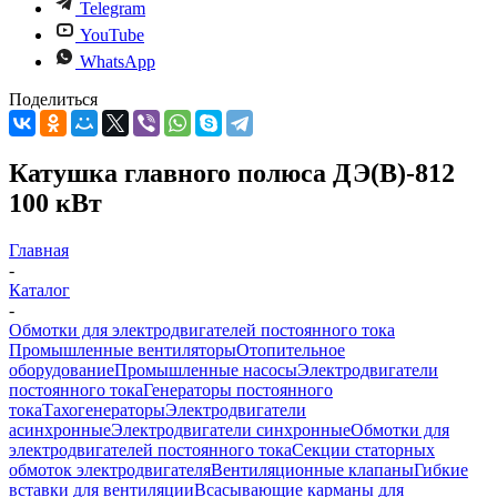
Telegram
YouTube
WhatsApp
Поделиться
Катушка главного полюса ДЭ(В)-812
100 кВт
Главная
-
Каталог
-
Обмотки для электродвигателей постоянного тока
Промышленные вентиляторы
Отопительное
оборудование
Промышленные насосы
Электродвигатели
постоянного тока
Генераторы постоянного
тока
Тахогенераторы
Электродвигатели
асинхронные
Электродвигатели синхронные
Обмотки для
электродвигателей постоянного тока
Секции статорных
обмоток электродвигателя
Вентиляционные клапаны
Гибкие
вставки для вентиляции
Всасывающие карманы для