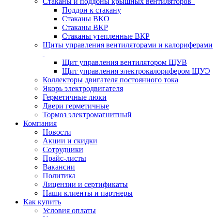
Стаканы и поддоны крышных вентиляторов
Поддон к стакану
Стаканы ВКО
Стаканы ВКР
Стаканы утепленные ВКР
Щиты управления вентиляторами и калориферами
Щит управления вентилятором ЩУВ
Щит управления электрокалорифером ЩУЭ
Коллекторы двигателя постоянного тока
Якорь электродвигателя
Герметичные люки
Двери герметичные
Тормоз электромагнитный
Компания
Новости
Акции и скидки
Сотрудники
Прайс-листы
Вакансии
Политика
Лицензии и сертификаты
Наши клиенты и партнеры
Как купить
Условия оплаты