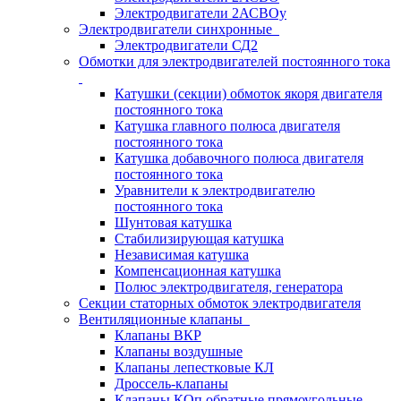
Электродвигатели 2АСВОу
Электродвигатели синхронные
Электродвигатели СД2
Обмотки для электродвигателей постоянного тока
Катушки (секции) обмоток якоря двигателя
постоянного тока
Катушка главного полюса двигателя
постоянного тока
Катушка добавочного полюса двигателя
постоянного тока
Уравнители к электродвигателю
постоянного тока
Шунтовая катушка
Стабилизирующая катушка
Независимая катушка
Компенсационная катушка
Полюс электродвигателя, генератора
Секции статорных обмоток электродвигателя
Вентиляционные клапаны
Клапаны ВКР
Клапаны воздушные
Клапаны лепестковые КЛ
Дроссель-клапаны
Клапаны КОп обратные прямоугольные