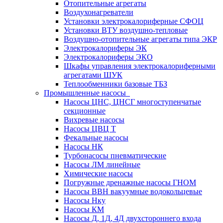
Отопительные агрегаты
Воздухонагреватели
Установки электрокалориферные СФОЦ
Установки ВТУ воздушно-тепловые
Воздушно-отопительные агрегаты типа ЭКР
Электрокалориферы ЭК
Электрокалориферы ЭКО
Шкафы управления электрокалориферными
агрегатами ШУК
Теплообменники базовые ТБЗ
Промышленные насосы
Насосы ЦНС, ЦНСГ многоступенчатые
секционные
Вихревые насосы
Насосы ЦВЦ Т
Фекальные насосы
Насосы НК
Турбонасосы пневматические
Насосы ЛМ линейные
Химические насосы
Погружные дренажные насосы ГНОМ
Насосы ВВН вакуумные водокольцевые
Насосы Нку
Насосы КМ
Насосы Д, 1Д, 4Д двухстороннего входа