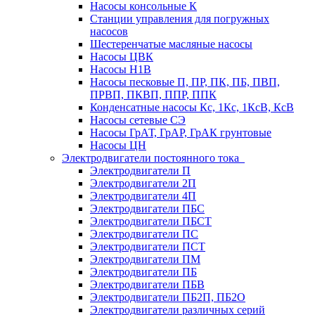
Насосы консольные К
Станции управления для погружных
насосов
Шестеренчатые масляные насосы
Насосы ЦВК
Насосы Н1В
Насосы песковые П, ПР, ПК, ПБ, ПВП,
ПРВП, ПКВП, ППР, ППК
Конденсатные насосы Кс, 1Кс, 1КсВ, КсВ
Насосы сетевые СЭ
Насосы ГрАТ, ГрАР, ГрАК грунтовые
Насосы ЦН
Электродвигатели постоянного тока
Электродвигатели П
Электродвигатели 2П
Электродвигатели 4П
Электродвигатели ПБС
Электродвигатели ПБСТ
Электродвигатели ПС
Электродвигатели ПСТ
Электродвигатели ПМ
Электродвигатели ПБ
Электродвигатели ПБВ
Электродвигатели ПБ2П, ПБ2О
Электродвигатели различных серий