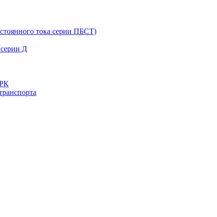
остоянного тока серии ПБСТ)
 серии Д
ДРК
транспорта