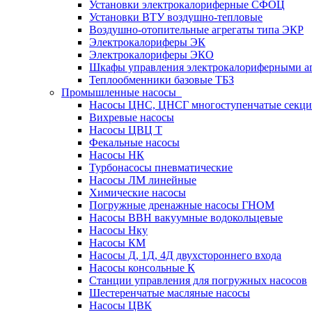
Установки электрокалориферные СФОЦ
Установки ВТУ воздушно-тепловые
Воздушно-отопительные агрегаты типа ЭКР
Электрокалориферы ЭК
Электрокалориферы ЭКО
Шкафы управления электрокалориферными 
Теплообменники базовые ТБЗ
Промышленные насосы
Насосы ЦНС, ЦНСГ многоступенчатые секц
Вихревые насосы
Насосы ЦВЦ Т
Фекальные насосы
Насосы НК
Турбонасосы пневматические
Насосы ЛМ линейные
Химические насосы
Погружные дренажные насосы ГНОМ
Насосы ВВН вакуумные водокольцевые
Насосы Нку
Насосы КМ
Насосы Д, 1Д, 4Д двухстороннего входа
Насосы консольные К
Станции управления для погружных насосов
Шестеренчатые масляные насосы
Насосы ЦВК