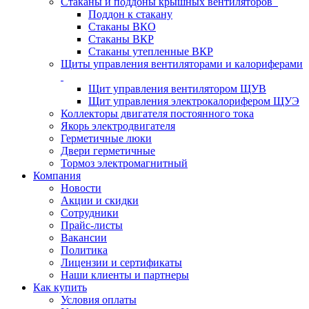
Стаканы и поддоны крышных вентиляторов
Поддон к стакану
Стаканы ВКО
Стаканы ВКР
Стаканы утепленные ВКР
Щиты управления вентиляторами и калориферами
Щит управления вентилятором ЩУВ
Щит управления электрокалорифером ЩУЭ
Коллекторы двигателя постоянного тока
Якорь электродвигателя
Герметичные люки
Двери герметичные
Тормоз электромагнитный
Компания
Новости
Акции и скидки
Сотрудники
Прайс-листы
Вакансии
Политика
Лицензии и сертификаты
Наши клиенты и партнеры
Как купить
Условия оплаты