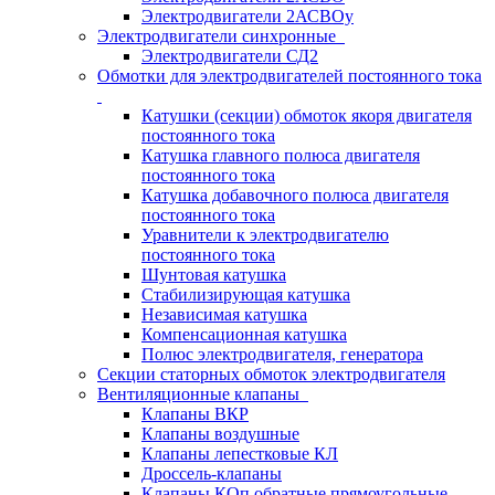
Электродвигатели 2АСВОу
Электродвигатели синхронные
Электродвигатели СД2
Обмотки для электродвигателей постоянного тока
Катушки (секции) обмоток якоря двигателя
постоянного тока
Катушка главного полюса двигателя
постоянного тока
Катушка добавочного полюса двигателя
постоянного тока
Уравнители к электродвигателю
постоянного тока
Шунтовая катушка
Стабилизирующая катушка
Независимая катушка
Компенсационная катушка
Полюс электродвигателя, генератора
Секции статорных обмоток электродвигателя
Вентиляционные клапаны
Клапаны ВКР
Клапаны воздушные
Клапаны лепестковые КЛ
Дроссель-клапаны
Клапаны КОп обратные прямоугольные