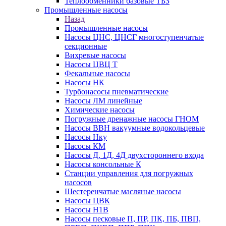
Теплообменники базовые ТБЗ
Промышленные насосы
Назад
Промышленные насосы
Насосы ЦНС, ЦНСГ многоступенчатые
секционные
Вихревые насосы
Насосы ЦВЦ Т
Фекальные насосы
Насосы НК
Турбонасосы пневматические
Насосы ЛМ линейные
Химические насосы
Погружные дренажные насосы ГНОМ
Насосы ВВН вакуумные водокольцевые
Насосы Нку
Насосы КМ
Насосы Д, 1Д, 4Д двухстороннего входа
Насосы консольные К
Станции управления для погружных
насосов
Шестеренчатые масляные насосы
Насосы ЦВК
Насосы Н1В
Насосы песковые П, ПР, ПК, ПБ, ПВП,