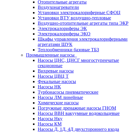
Отопительные агрегаты
Воздухонагреватели
Установки электрокалориферные СФОЦ
Установки ВТУ воздушно-тепловые
Воздушно-отопительные агрегаты типа ЭКР
Электрокалориферы ЭК
Электрокалориферы ЭКО
Шкафы управления электрокалориферными
агрегатами ШУК
Теплообменники базовые ТБЗ
Промышленные насосы
Насосы ЦНС, ЦНСГ многоступенчатые
секционные
Вихревые насосы
Насосы ЦВЦ Т
Фекальные насосы
Насосы НК
Турбонасосы пневматические
Насосы ЛМ линейные
Химические насосы
Погружные дренажные насосы ГНОМ
Насосы ВВН вакуумные водокольцевые
Насосы Нку
Насосы КМ
Насосы Д, 1Д, 4Д двухстороннего входа