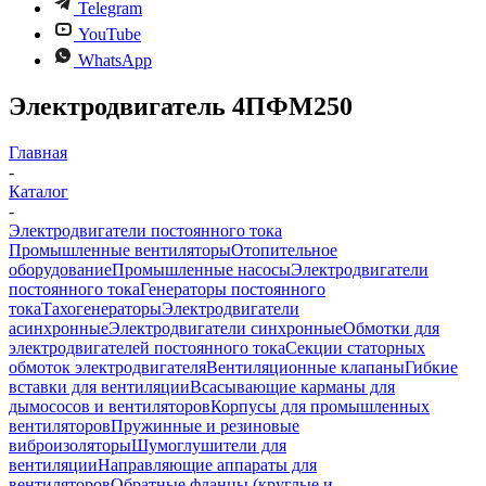
Telegram
YouTube
WhatsApp
Электродвигатель 4ПФМ250
Главная
-
Каталог
-
Электродвигатели постоянного тока
Промышленные вентиляторы
Отопительное
оборудование
Промышленные насосы
Электродвигатели
постоянного тока
Генераторы постоянного
тока
Тахогенераторы
Электродвигатели
асинхронные
Электродвигатели синхронные
Обмотки для
электродвигателей постоянного тока
Секции статорных
обмоток электродвигателя
Вентиляционные клапаны
Гибкие
вставки для вентиляции
Всасывающие карманы для
дымососов и вентиляторов
Корпусы для промышленных
вентиляторов
Пружинные и резиновые
виброизоляторы
Шумоглушители для
вентиляции
Направляющие аппараты для
вентиляторов
Обратные фланцы (круглые и