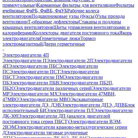
прямоугольные)
Карманные фильтры для вентиляции
Фильтры
ячейковые ФяРБ, ФяВБ, ФяУБ
Рабочие колеса
вентиляторов
Подшипниковые узлы (буксы)
Узлы прохода
вентиляции
Т-образные дефлекторы
Стаканы и поддоны
крышных вентиляторов
Щиты управления вентиляторами и
калориферами
Коллекторы двигателя постоянного тока
Якорь
электродвигателя
Герметичные люки
Тормоз
электромагнитный
Двери герметичные
-
Электродвигатели 4П
Электродвигатели П
Электродвигатели 2П
Электродвигатели
4П
Электродвигатели ПБС
Электродвигатели
ПС
Электродвигатели ПСТ
Электродвигатели
ПБСТ
Электродвигатели ПМ
Электродвигатели
ПБ
Электродвигатели ПБВ
Электродвигатели ПБ2П,
ПБ2О
Электродвигатели различных серий
Электродвигатели
МР
Электродвигатели MX
Электродвигатели 47MBH,
47МВО
Электродвигатели MBO
Экскаваторные
электродвигатели ДЭ, ДЭВ
Электродвигатели ДПЭ, ДПВ
Блок
исполнительный БИ
Электродвигатели ПЛ
Электродвигатели
ДК-309
Электродвигатели ДП (аналоги двигателей
постоянного тока серии ПБСТ)
Электродвигатели ВЭМ,
2ВЭМ
Электродвигатели краново-металлургические серии
Д
Электродвигатели тяговые рудничные