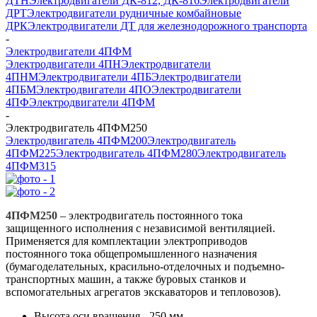
ДТН
Электродвигатели ДК-812, ДК-816
Электродвигатели
ДРТ
Электродвигатели рудничные комбайновые
ДРК
Электродвигатели ДТ для железнодорожного транспорта
-
Электродвигатели 4ПФМ
Электродвигатели 4ПН
Электродвигатели
4ПНМ
Электродвигатели 4ПБ
Электродвигатели
4ПБМ
Электродвигатели 4ПО
Электродвигатели
4ПФ
Электродвигатели 4ПФМ
-
Электродвигатель 4ПФМ250
Электродвигатель 4ПФМ200
Электродвигатель
4ПФМ225
Электродвигатель 4ПФМ280
Электродвигатель
4ПФМ315
4ПФМ250
– электродвигатель постоянного тока
защищенного исполнения с независимой вентиляцией.
Применяется для комплектации электроприводов
постоянного тока общепромышленного назначения
(бумагоделательных, красильно-отделочных и подъемно-
транспортных машин, а также буровых станков и
вспомогательных агрегатов экскаваторов и тепловозов).
Высота оси вращения - 250 мм.