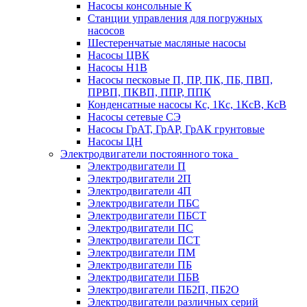
Насосы консольные К
Станции управления для погружных
насосов
Шестеренчатые масляные насосы
Насосы ЦВК
Насосы Н1В
Насосы песковые П, ПР, ПК, ПБ, ПВП,
ПРВП, ПКВП, ППР, ППК
Конденсатные насосы Кс, 1Кс, 1КсВ, КсВ
Насосы сетевые СЭ
Насосы ГрАТ, ГрАР, ГрАК грунтовые
Насосы ЦН
Электродвигатели постоянного тока
Электродвигатели П
Электродвигатели 2П
Электродвигатели 4П
Электродвигатели ПБС
Электродвигатели ПБСТ
Электродвигатели ПС
Электродвигатели ПСТ
Электродвигатели ПМ
Электродвигатели ПБ
Электродвигатели ПБВ
Электродвигатели ПБ2П, ПБ2О
Электродвигатели различных серий