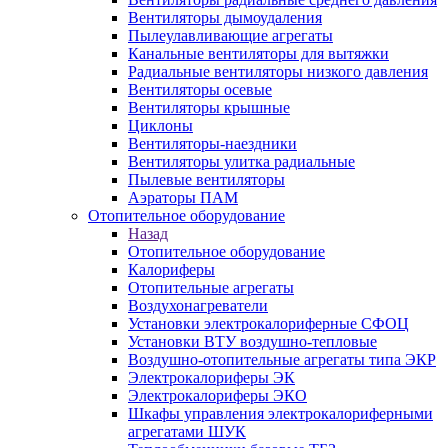
Вентиляторы дымоудаления
Пылеулавливающие агрегаты
Канальные вентиляторы для вытяжки
Радиальные вентиляторы низкого давления
Вентиляторы осевые
Вентиляторы крышные
Циклоны
Вентиляторы-наездники
Вентиляторы улитка радиальные
Пылевые вентиляторы
Аэраторы ПАМ
Отопительное оборудование
Назад
Отопительное оборудование
Калориферы
Отопительные агрегаты
Воздухонагреватели
Установки электрокалориферные СФОЦ
Установки ВТУ воздушно-тепловые
Воздушно-отопительные агрегаты типа ЭКР
Электрокалориферы ЭК
Электрокалориферы ЭКО
Шкафы управления электрокалориферными
агрегатами ШУК