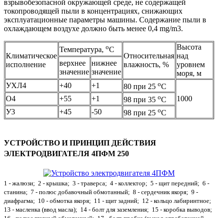
взрывобезопасной окружающей среде, не содержащей
токопроводящей пыли в концентрациях, снижающих
эксплуатационные параметры машины. Содержание пыли в
охлаждающем воздухе должно быть менее 0,4 mg/m3.
Высота
о
Температура,
С
Климатическое
Относительная
над
верхнее
нижнее
исполнение
влажность, %
уровнем
значение
значение
моря, м
о
УХЛ4
+40
+1
80 при 25
С
о
О4
+55
+1
1000
98 при 35
С
о
У3
+45
-50
98 при 25
С
УСТРОЙСТВО И ПРИНЦИП ДЕЙСТВИЯ
ЭЛЕКТРОДВИГАТЕЛЯ 4ПФМ 250
1 - жалюзи; 2 - крышка; 3 - траверса; 4 - коллектор; 5 - щит передний; 6 -
станина; 7 - полюс добавочный обмотанный; 8 - сердечник якоря; 9 -
диафрагма; 10 - обмотка якоря; 11 - щит задний; 12 - кольцо лабиринтное;
13 - масленка (ввод масла); 14 - болт для заземления; 15 - коробка выводов;