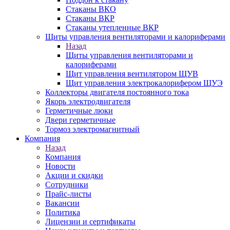
Стаканы ВКО
Стаканы ВКР
Стаканы утепленные ВКР
Щиты управления вентиляторами и калориферами
Назад
Щиты управления вентиляторами и
калориферами
Щит управления вентилятором ЩУВ
Щит управления электрокалорифером ЩУЭ
Коллекторы двигателя постоянного тока
Якорь электродвигателя
Герметичные люки
Двери герметичные
Тормоз электромагнитный
Компания
Назад
Компания
Новости
Акции и скидки
Сотрудники
Прайс-листы
Вакансии
Политика
Лицензии и сертификаты