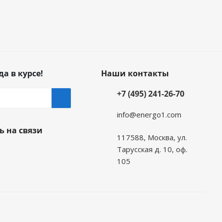
генератора;
да в курсе!
Наши контакты
+7 (495) 241-26-70
 конструктивных исполнениях IM1001, IM2001, IM1011,
info@energo1.com
ь на связи
 IM2002, IM1032). Типоразмер 4ПФМ200L исполнений
117588, Москва, ул.
Тарусская д. 10, оф.
105
вную работу периодами
до
1500 ч
. Далее требуется
сти:
упных внутренних частей двигателя с помощью тряпки и