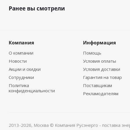
200
- высота оси вра
Ранее вы смотрели
X
- условная длина с
2
X
- наличие тахогене
3
УХЛ4
- климатическо
КОНСТРУКТИВНЫ
Компания
Информация
О компании
Помощь
Электродвигатели 4П
Новости
Условия оплаты
IM2011, IM3011, IM1
Акции и скидки
Условия доставки
Габарит 4ПФМ200 не
Сотрудники
Гарантия на товар
IM3001 и IM3031 не 
Политика
Поставщикам
конфиденциальности
Рекламодателям
Машины постоянного
произвести осмотр и
Устранить пыль, 
сухого сжатого во
2013-2026, Москва
© Компания Русэнерго - поставка эне