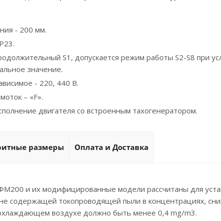
ия - 200 мм.
P23.
родолжительный S1, допускается режим работы S2-S8 при усл
альное значение.
висимое - 220, 440 В.
моток – «F».
полнение двигателя со встроенным тахогенератором.
ритные размеры
Оплата и Доставка
ФМ200 и их модифицированные модели рассчитаны для уста
не содержащей токопроводящей пыли в концентрациях, сн
охлаждающем воздухе должно быть менее 0,4 mg/m3.