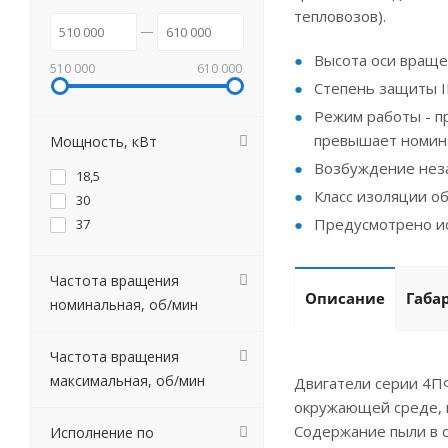
тепловозов).
Высота оси вращен
510 000
610 000
Степень защиты I
Режим работы - п
превышает номин
Мощность, кВт
Возбуждение неза
18,5
Класс изоляции об
30
Предусмотрено ис
37
Частота вращения
Описание
Габа
номинальная, об/мин
Частота вращения
максимальная, об/мин
Двигатели серии 4П
окружающей среде, 
Содержание пыли в 
Исполнение по