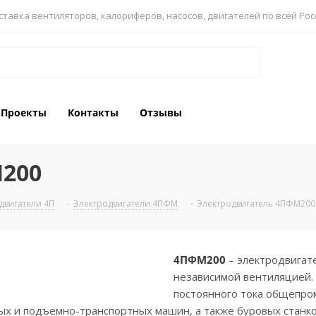
ставка вентиляторов, калориферов, насосов, двигателей по всей Рос
Проекты
Контакты
Отзывы
200
двигатели 4П
-
Электродвигатели 4ПФМ
-
Электродвигатель 4ПФМ200
4ПФМ200
– электродвигат
независимой вентиляцией.
постоянного тока общепро
х и подъемно-транспортных машин, а также буровых станков