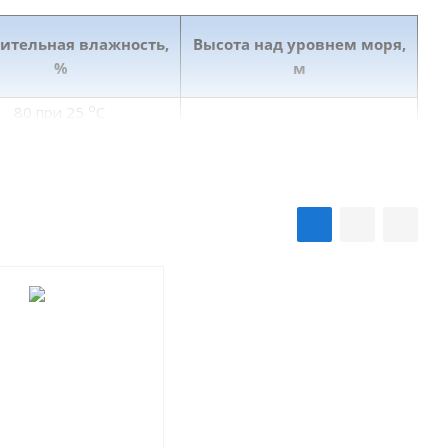
ительная влажность,
Высота над уровнем моря,
%
м
о
80 при 25
С
о
98 при 35
С
1000
о
98 при 25
С
люс добавочный обмотанный; 8 - сердечник якоря; 9 - диафрагма;
14 - болт для заземления; 15 - коробка выводов; 16 - полюс
вочные полюса с насаженными на них катушками. Катушки