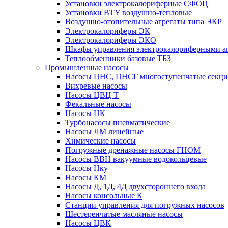
Установки электрокалориферные СФОЦ
Установки ВТУ воздушно-тепловые
Воздушно-отопительные агрегаты типа ЭКР
Электрокалориферы ЭК
Электрокалориферы ЭКО
Шкафы управления электрокалориферными 
Теплообменники базовые ТБЗ
Промышленные насосы
Насосы ЦНС, ЦНСГ многоступенчатые секц
Вихревые насосы
Насосы ЦВЦ Т
Фекальные насосы
Насосы НК
Турбонасосы пневматические
Насосы ЛМ линейные
Химические насосы
Погружные дренажные насосы ГНОМ
Насосы ВВН вакуумные водокольцевые
Насосы Нку
Насосы КМ
Насосы Д, 1Д, 4Д двухстороннего входа
Насосы консольные К
Станции управления для погружных насосов
Шестеренчатые масляные насосы
Насосы ЦВК