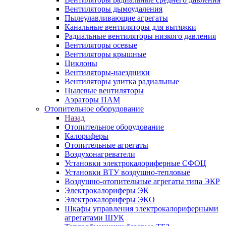
Вентиляторы дымоудаления
Пылеулавливающие агрегаты
Канальные вентиляторы для вытяжки
Радиальные вентиляторы низкого давления
Вентиляторы осевые
Вентиляторы крышные
Циклоны
Вентиляторы-наездники
Вентиляторы улитка радиальные
Пылевые вентиляторы
Аэраторы ПАМ
Отопительное оборудование
Назад
Отопительное оборудование
Калориферы
Отопительные агрегаты
Воздухонагреватели
Установки электрокалориферные СФОЦ
Установки ВТУ воздушно-тепловые
Воздушно-отопительные агрегаты типа ЭКР
Электрокалориферы ЭК
Электрокалориферы ЭКО
Шкафы управления электрокалориферными
агрегатами ШУК