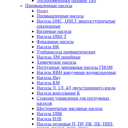
Теплообменники базовые ТБЗ
Промышленные насосы
Назад
Промышленные насосы
Насосы ЦНС, ЦНСГ многоступенчатые
секционные
Вихревые насосы
Насосы ЦВЦ Т
Фекальные насосы
Насосы НК
Турбонасосы пневматические
Насосы ЛМ линейные
Химические насосы
Погружные дренажные насосы ГНОМ
Насосы ВВН вакуумные водокольцевые
Насосы Нку
Насосы КМ
Насосы Д, 1Д, 4Д двухстороннего входа
Насосы консольные К
Станции управления для погружных
насосов
Шестеренчатые масляные насосы
Насосы ЦВК
Насосы Н1В
Насосы песковые П, ПР, ПК, ПБ, ПВП,