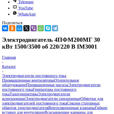
Telegram
YouTube
WhatsApp
Поделиться
Электродвигатель 4ПФМ200МГ 30
кВт 1500/3500 об 220/220 В IM3001
Главная
-
Каталог
-
Электродвигатели постоянного тока
Промышленные вентиляторы
Отопительное
оборудование
Промышленные насосы
Электродвигатели
постоянного тока
Генераторы постоянного
тока
Тахогенераторы
Электродвигатели
асинхронные
Электродвигатели синхронные
Обмотки для
электродвигателей постоянного тока
Секции статорных
обмоток электродвигателя
Вентиляционные клапаны
Гибкие
вставки для вентиляции
Всасывающие карманы для