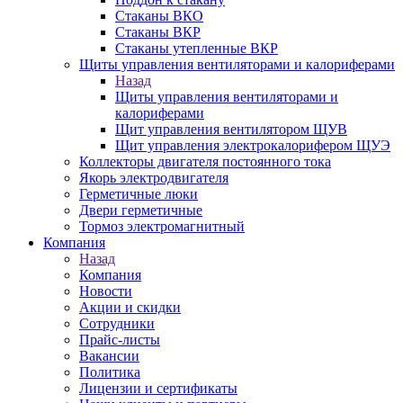
Стаканы ВКО
Стаканы ВКР
Стаканы утепленные ВКР
Щиты управления вентиляторами и калориферами
Назад
Щиты управления вентиляторами и
калориферами
Щит управления вентилятором ЩУВ
Щит управления электрокалорифером ЩУЭ
Коллекторы двигателя постоянного тока
Якорь электродвигателя
Герметичные люки
Двери герметичные
Тормоз электромагнитный
Компания
Назад
Компания
Новости
Акции и скидки
Сотрудники
Прайс-листы
Вакансии
Политика
Лицензии и сертификаты