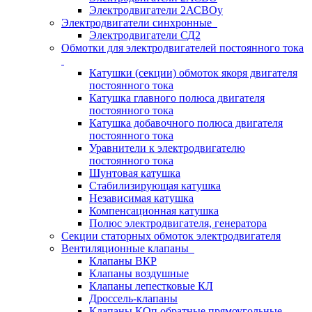
Электродвигатели 2АСВОу
Электродвигатели синхронные
Электродвигатели СД2
Обмотки для электродвигателей постоянного тока
Катушки (секции) обмоток якоря двигателя
постоянного тока
Катушка главного полюса двигателя
постоянного тока
Катушка добавочного полюса двигателя
постоянного тока
Уравнители к электродвигателю
постоянного тока
Шунтовая катушка
Стабилизирующая катушка
Независимая катушка
Компенсационная катушка
Полюс электродвигателя, генератора
Секции статорных обмоток электродвигателя
Вентиляционные клапаны
Клапаны ВКР
Клапаны воздушные
Клапаны лепестковые КЛ
Дроссель-клапаны
Клапаны КОп обратные прямоугольные