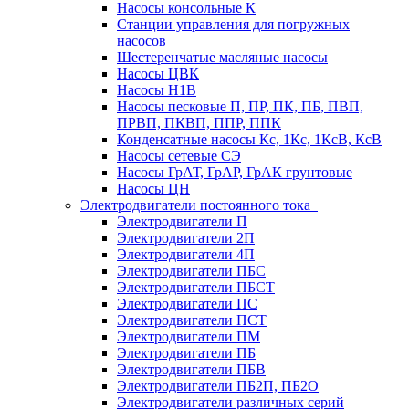
Насосы консольные К
Станции управления для погружных
насосов
Шестеренчатые масляные насосы
Насосы ЦВК
Насосы Н1В
Насосы песковые П, ПР, ПК, ПБ, ПВП,
ПРВП, ПКВП, ППР, ППК
Конденсатные насосы Кс, 1Кс, 1КсВ, КсВ
Насосы сетевые СЭ
Насосы ГрАТ, ГрАР, ГрАК грунтовые
Насосы ЦН
Электродвигатели постоянного тока
Электродвигатели П
Электродвигатели 2П
Электродвигатели 4П
Электродвигатели ПБС
Электродвигатели ПБСТ
Электродвигатели ПС
Электродвигатели ПСТ
Электродвигатели ПМ
Электродвигатели ПБ
Электродвигатели ПБВ
Электродвигатели ПБ2П, ПБ2О
Электродвигатели различных серий