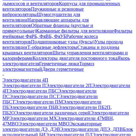
дымососов и вентиляторов
Корпусы для промышленных
вентиляторов
Пружинные и резиновые
виброизоляторы
Шумоглушители для
вентиляции
Направляющие аппараты для
вентиляторов
Обратные фланцы (круглые и
прямоугольные)
Карманные фильтры для вентиляции
Фильтры
ячейковые ФяРБ, ФяВБ, ФяУБ
Рабочие колеса
вентиляторов
Подшипниковые узлы (буксы)
Узлы прохода
вентиляции
Т-образные дефлекторы
Стаканы и поддоны
крышных вентиляторов
Щиты управления вентиляторами и
калориферами
Коллекторы двигателя постоянного тока
Якорь
электродвигателя
Герметичные люки
Тормоз
электромагнитный
Двери герметичные
-
Электродвигатели 4П
Электродвигатели П
Электродвигатели 2П
Электродвигатели
4П
Электродвигатели ПБС
Электродвигатели
ПС
Электродвигатели ПСТ
Электродвигатели
ПБСТ
Электродвигатели ПМ
Электродвигатели
ПБ
Электродвигатели ПБВ
Электродвигатели ПБ2П,
ПБ2О
Электродвигатели различных серий
Электродвигатели
МР
Электродвигатели MX
Электродвигатели 47MBH,
47МВО
Электродвигатели MBO
Экскаваторные
электродвигатели ДЭ, ДЭВ
Электродвигатели ДПЭ, ДПВ
Блок
исполнительный БИ
Электродвигатели ПЛ
Электродвигатели