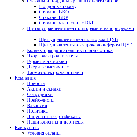
Стаканы и поддоны крышных вентиляторов
Поддон к стакану
Стаканы ВКО
Стаканы ВКР
Стаканы утепленные ВКР
Щиты управления вентиляторами и калориферами
Щит управления вентилятором ЩУВ
Щит управления электрокалорифером ЩУЭ
Коллекторы двигателя постоянного тока
Якорь электродвигателя
Герметичные люки
Двери герметичные
Тормоз электромагнитный
Компания
Новости
Акции и скидки
Сотрудники
Прайс-листы
Вакансии
Политика
Лицензии и сертификаты
Наши клиенты и партнеры
Как купить
Условия оплаты