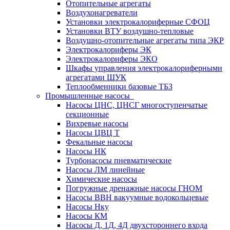
Отопительные агрегаты
Воздухонагреватели
Установки электрокалориферные СФОЦ
Установки ВТУ воздушно-тепловые
Воздушно-отопительные агрегаты типа ЭКР
Электрокалориферы ЭК
Электрокалориферы ЭКО
Шкафы управления электрокалориферными
агрегатами ШУК
Теплообменники базовые ТБЗ
Промышленные насосы
Насосы ЦНС, ЦНСГ многоступенчатые
секционные
Вихревые насосы
Насосы ЦВЦ Т
Фекальные насосы
Насосы НК
Турбонасосы пневматические
Насосы ЛМ линейные
Химические насосы
Погружные дренажные насосы ГНОМ
Насосы ВВН вакуумные водокольцевые
Насосы Нку
Насосы КМ
Насосы Д, 1Д, 4Д двухстороннего входа