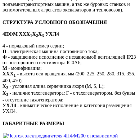
подъемнотранспортных машин, а так же буровых станков и
вспомогательных агрегатов экскаваторов и тепловозов).
СТРУКТУРА УСЛОВНОГО ОБОЗНАЧЕНИЯ
4ПФМ ХХХ
Х
Х
УХЛ4
1
2
3
4
- порядковый номер серии;
П
- электрическая машина постоянного тока;
Ф
- защищенное исполнение с независимой вентиляцией IP23
от постороннего вентилятора IC0A6;
М
- модификация;
ХXХ
- высота оси вращения, мм (200, 225, 250, 280, 315, 355,
1
400, 450);
X
- условная длина сердечника якоря (M, S, L);
2
X
- наличие тахогенератора: Г - с тахогенератором, без буквы
3
- отсутствие тахогенератора;
УХЛ4
- климатическое исполнение и категория размещения
УХЛ4.
ГАБАРИТНЫЕ РАЗМЕРЫ