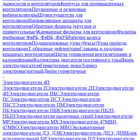
дымососов и вентиляторов
Корпусы для промышленных
вентиляторов
Пружинные и резиновые
виброизоляторы
Шумоглушители для
вентиляции
Направляющие аппараты для
вентиляторов
Обратные фланцы (круглые и
прямоугольные)
Карманные фильтры для вентиляции
Фильтры
ячейковые ФяРБ, ФяВБ, ФяУБ
Рабочие колеса
вентиляторов
Подшипниковые узлы (буксы)
Узлы прохода
вентиляции
Т-образные дефлекторы
Стаканы и поддоны
крышных вентиляторов
Щиты управления вентиляторами и
калориферами
Коллекторы двигателя постоянного тока
Якорь
электродвигателя
Герметичные люки
Тормоз
электромагнитный
Двери герметичные
-
Электродвигатели 4П
Электродвигатели П
Электродвигатели 2П
Электродвигатели
4П
Электродвигатели ПБС
Электродвигатели
ПС
Электродвигатели ПСТ
Электродвигатели
ПБСТ
Электродвигатели ПМ
Электродвигатели
ПБ
Электродвигатели ПБВ
Электродвигатели ПБ2П,
ПБ2О
Электродвигатели различных серий
Электродвигатели
МР
Электродвигатели MX
Электродвигатели 47MBH,
47МВО
Электродвигатели MBO
Экскаваторные
электродвигатели ДЭ, ДЭВ
Электродвигатели ДПЭ, ДПВ
Блок
исполнительный БИ
Электродвигатели ПЛ
Электродвигатели