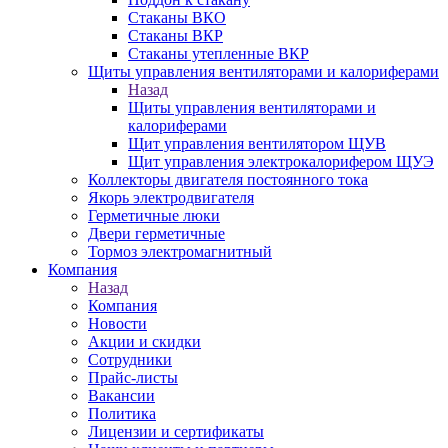
Стаканы ВКО
Стаканы ВКР
Стаканы утепленные ВКР
Щиты управления вентиляторами и калориферами
Назад
Щиты управления вентиляторами и
калориферами
Щит управления вентилятором ЩУВ
Щит управления электрокалорифером ЩУЭ
Коллекторы двигателя постоянного тока
Якорь электродвигателя
Герметичные люки
Двери герметичные
Тормоз электромагнитный
Компания
Назад
Компания
Новости
Акции и скидки
Сотрудники
Прайс-листы
Вакансии
Политика
Лицензии и сертификаты