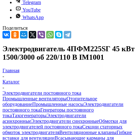
Telegram
YouTube
WhatsApp
Поделиться
Электродвигатель 4ПФМ225SГ 45 кВт
1500/3000 об 220/110 В IM1001
Главная
-
Каталог
-
Электродвигатели постоянного тока
Промышленные вентиляторы
Отопительное
оборудование
Промышленные насосы
Электродвигатели
постоянного тока
Генераторы постоянного
тока
Тахогенераторы
Электродвигатели
асинхронные
Электродвигатели синхронные
Обмотки для
электродвигателей постоянного тока
Секции статорных
обмоток электродвигателя
Вентиляционные клапаны
Гибкие
вставки для вентиляции
Всасывающие карманы для