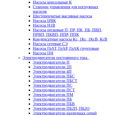
Насосы консольные К
Станции управления для погружных
насосов
Шестеренчатые масляные насосы
Насосы ЦВК
Насосы Н1В
Насосы песковые П, ПР, ПК, ПБ, ПВП,
ПРВП, ПКВП, ППР, ППК
Конденсатные насосы Кс, 1Кс, 1КсВ, КсВ
Насосы сетевые СЭ
Насосы ГрАТ, ГрАР, ГрАК грунтовые
Насосы ЦН
Электродвигатели постоянного тока
Электродвигатели П
Электродвигатели 2П
Электродвигатели 4П
Электродвигатели ПБС
Электродвигатели ПБСТ
Электродвигатели ПС
Электродвигатели ПСТ
Электродвигатели ПМ
Электродвигатели ПБ
Электродвигатели ПБВ
Электродвигатели ПБ2П, ПБ2О
Электродвигатели различных серий