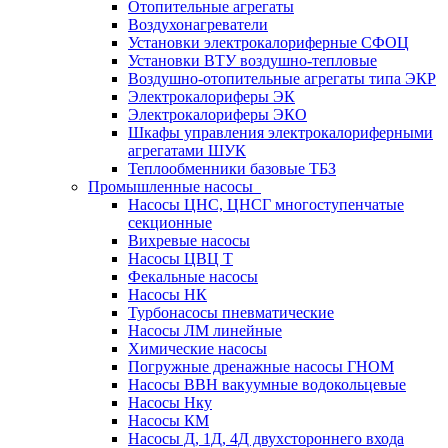
Отопительные агрегаты
Воздухонагреватели
Установки электрокалориферные СФОЦ
Установки ВТУ воздушно-тепловые
Воздушно-отопительные агрегаты типа ЭКР
Электрокалориферы ЭК
Электрокалориферы ЭКО
Шкафы управления электрокалориферными
агрегатами ШУК
Теплообменники базовые ТБЗ
Промышленные насосы
Насосы ЦНС, ЦНСГ многоступенчатые
секционные
Вихревые насосы
Насосы ЦВЦ Т
Фекальные насосы
Насосы НК
Турбонасосы пневматические
Насосы ЛМ линейные
Химические насосы
Погружные дренажные насосы ГНОМ
Насосы ВВН вакуумные водокольцевые
Насосы Нку
Насосы КМ
Насосы Д, 1Д, 4Д двухстороннего входа