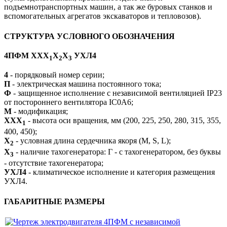
подъемнотранспортных машин, а так же буровых станков и
вспомогательных агрегатов экскаваторов и тепловозов).
СТРУКТУРА УСЛОВНОГО ОБОЗНАЧЕНИЯ
4ПФМ ХХХ
Х
Х
УХЛ4
1
2
3
4
- порядковый номер серии;
П
- электрическая машина постоянного тока;
Ф
- защищенное исполнение с независимой вентиляцией IP23
от постороннего вентилятора IC0A6;
М
- модификация;
ХXХ
- высота оси вращения, мм (200, 225, 250, 280, 315, 355,
1
400, 450);
X
- условная длина сердечника якоря (M, S, L);
2
X
- наличие тахогенератора: Г - с тахогенератором, без буквы
3
- отсутствие тахогенератора;
УХЛ4
- климатическое исполнение и категория размещения
УХЛ4.
ГАБАРИТНЫЕ РАЗМЕРЫ