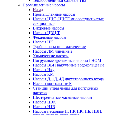
Теплообменники базовые ТБЗ
Промышленные насосы
Назад
Промышленные насосы
Насосы ЦНС, ЦНСГ многоступенчатые
секционные
Вихревые насосы
Насосы ЦВЦ Т
Фекальные насосы
Насосы НК
Турбонасосы пневматические
Насосы ЛМ линейные
Химические насосы
Погружные дренажные насосы ГНОМ
Насосы ВВН вакуумные водокольцевые
Насосы Нку
Насосы КМ
Насосы Д, 1Д, 4Д двухстороннего входа
Насосы консольные К
Станции управления для погружных
насосов
Шестеренчатые масляные насосы
Насосы ЦВК
Насосы Н1В
Насосы песковые П, ПР, ПК, ПБ, ПВП,