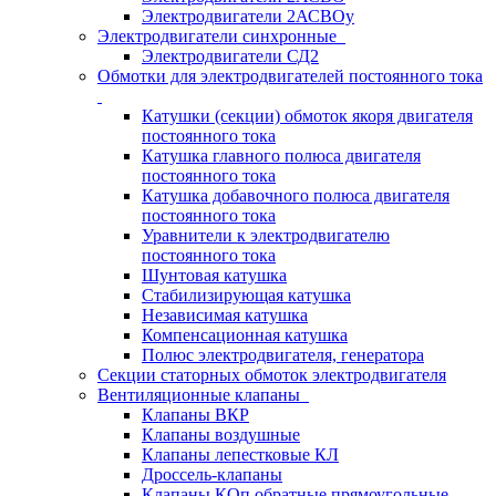
Электродвигатели 2АСВОу
Электродвигатели синхронные
Электродвигатели СД2
Обмотки для электродвигателей постоянного тока
Катушки (секции) обмоток якоря двигателя
постоянного тока
Катушка главного полюса двигателя
постоянного тока
Катушка добавочного полюса двигателя
постоянного тока
Уравнители к электродвигателю
постоянного тока
Шунтовая катушка
Стабилизирующая катушка
Независимая катушка
Компенсационная катушка
Полюс электродвигателя, генератора
Секции статорных обмоток электродвигателя
Вентиляционные клапаны
Клапаны ВКР
Клапаны воздушные
Клапаны лепестковые КЛ
Дроссель-клапаны
Клапаны КОп обратные прямоугольные