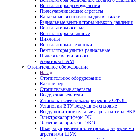
Вентиляторы дымоудаления
Пылеулавливающие агрегаты
Канальные вентиляторы для вытяжки
Радиальные вентиляторы низкого давления
Вентиляторы осевые
Вентиляторы крышные
Циклоны
Вентиляторы-наездники
Вентиляторы улитка радиальные
Пылевые вентиляторы
Аэраторы ПАМ
Отопительное оборудование
Назад
Отопительное оборудование
Калориферы
Отопительные агрегаты
Воздухонагреватели
Установки электрокалориферные СФОЦ
Установки ВТУ воздушно-тепловые
Воздушно-отопительные агрегаты типа ЭКР
Электрокалориферы ЭК
Электрокалориферы ЭКО
Шкафы управления электрокалориферными
агрегатами ШУК