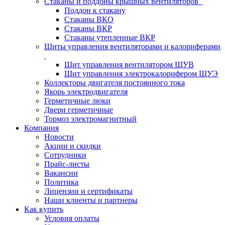
Стаканы и поддоны крышных вентиляторов
Поддон к стакану
Стаканы ВКО
Стаканы ВКР
Стаканы утепленные ВКР
Щиты управления вентиляторами и калориферами
Щит управления вентилятором ЩУВ
Щит управления электрокалорифером ЩУЭ
Коллекторы двигателя постоянного тока
Якорь электродвигателя
Герметичные люки
Двери герметичные
Тормоз электромагнитный
Компания
Новости
Акции и скидки
Сотрудники
Прайс-листы
Вакансии
Политика
Лицензии и сертификаты
Наши клиенты и партнеры
Как купить
Условия оплаты