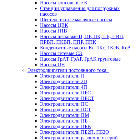
Насосы консольные К
Станции управления для погружных
насосов
Шестеренчатые масляные насосы
Насосы ЦВК
Насосы Н1В
Насосы песковые П, ПР, ПК, ПБ, ПВП,
ПРВП, ПКВП, ППР, ППК
Конденсатные насосы Кс, 1Кс, 1КсВ, КсВ
Насосы сетевые СЭ
Насосы ГрАТ, ГрАР, ГрАК грунтовые
Насосы ЦН
Электродвигатели постоянного тока
Электродвигатели П
Электродвигатели 2П
Электродвигатели 4П
Электродвигатели ПБС
Электродвигатели ПБСТ
Электродвигатели ПС
Электродвигатели ПСТ
Электродвигатели ПМ
Электродвигатели ПБ
Электродвигатели ПБВ
Электродвигатели ПБ2П, ПБ2О
Электродвигатели различных серий