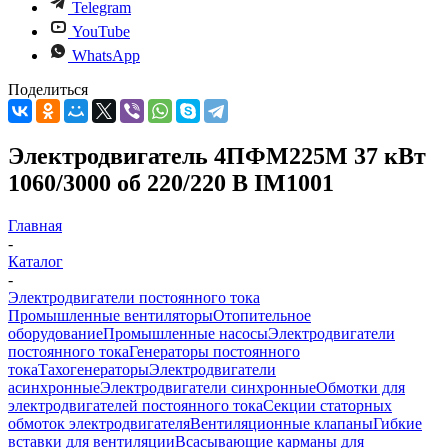
Telegram
YouTube
WhatsApp
Поделиться
Электродвигатель 4ПФМ225М 37 кВт
1060/3000 об 220/220 В IM1001
Главная
-
Каталог
-
Электродвигатели постоянного тока
Промышленные вентиляторы
Отопительное
оборудование
Промышленные насосы
Электродвигатели
постоянного тока
Генераторы постоянного
тока
Тахогенераторы
Электродвигатели
асинхронные
Электродвигатели синхронные
Обмотки для
электродвигателей постоянного тока
Секции статорных
обмоток электродвигателя
Вентиляционные клапаны
Гибкие
вставки для вентиляции
Всасывающие карманы для