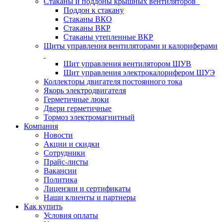
Стаканы и поддоны крышных вентиляторов
Поддон к стакану
Стаканы ВКО
Стаканы ВКР
Стаканы утепленные ВКР
Щиты управления вентиляторами и калориферами
Щит управления вентилятором ЩУВ
Щит управления электрокалорифером ЩУЭ
Коллекторы двигателя постоянного тока
Якорь электродвигателя
Герметичные люки
Двери герметичные
Тормоз электромагнитный
Компания
Новости
Акции и скидки
Сотрудники
Прайс-листы
Вакансии
Политика
Лицензии и сертификаты
Наши клиенты и партнеры
Как купить
Условия оплаты