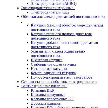
Электродвигатели 2АСВОу
Электродвигатели синхронные
Электродвигатели СД2
Обмотки для электродвигателей постоянного тока
Катушки (секции) обмоток якоря двигателя
постоянного тока
Катушка главного полюса двигателя
постоянного тока
Катушка добавочного полюса двигателя
постоянного тока
Уравнители к электродвигателю
постоянного тока
Шунтовая катушка
Стабилизирующая катушка
Независимая катушка
Компенсационная катушка
Полюс электродвигателя, генератора
Секции статорных обмоток электродвигателя
Вентиляционные клапаны
Клапаны ВКР
Клапаны воздушные
Клапаны лепестковые КЛ
Дроссель-клапаны
Клапаны КОп обратные прямоугольные