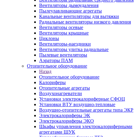
Вентиляторы дымоудаления
Пылеулавливающие агрегаты
Канальные вентиляторы для вытяжки
Радиальные вентиляторы низкого давления
Вентиляторы осевые
Вентиляторы крышные
Циклоны
Вентиляторы-наездники
Вентиляторы улитка радиальные
Пылевые вентиляторы
Аэраторы ПАМ
Отопительное оборудование
Назад
Отопительное оборудование
Калориферы
Отопительные агрегаты
Воздухонагреватели
Установки электрокалориферные СФОЦ
Установки ВТУ воздушно-тепловые
Воздушно-отопительные агрегаты типа ЭКР
Электрокалориферы ЭК
Электрокалориферы ЭКО
Шкафы управления электрокалориферными
агрегатами ШУК