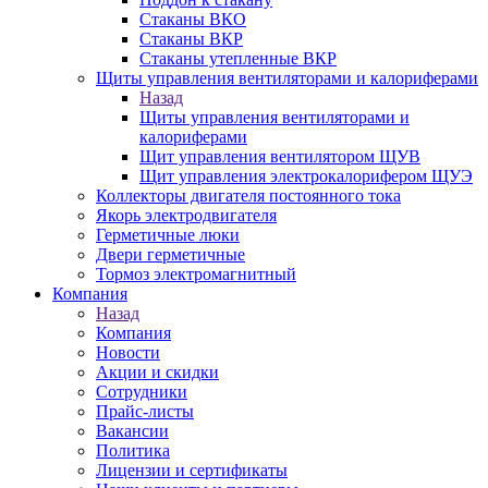
Стаканы ВКО
Стаканы ВКР
Стаканы утепленные ВКР
Щиты управления вентиляторами и калориферами
Назад
Щиты управления вентиляторами и
калориферами
Щит управления вентилятором ЩУВ
Щит управления электрокалорифером ЩУЭ
Коллекторы двигателя постоянного тока
Якорь электродвигателя
Герметичные люки
Двери герметичные
Тормоз электромагнитный
Компания
Назад
Компания
Новости
Акции и скидки
Сотрудники
Прайс-листы
Вакансии
Политика
Лицензии и сертификаты