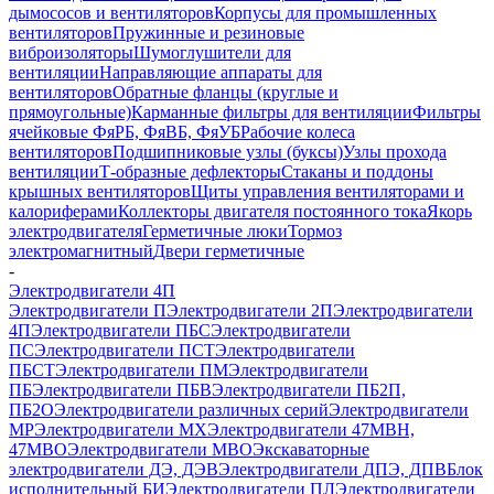
дымососов и вентиляторов
Корпусы для промышленных
вентиляторов
Пружинные и резиновые
виброизоляторы
Шумоглушители для
вентиляции
Направляющие аппараты для
вентиляторов
Обратные фланцы (круглые и
прямоугольные)
Карманные фильтры для вентиляции
Фильтры
ячейковые ФяРБ, ФяВБ, ФяУБ
Рабочие колеса
вентиляторов
Подшипниковые узлы (буксы)
Узлы прохода
вентиляции
Т-образные дефлекторы
Стаканы и поддоны
крышных вентиляторов
Щиты управления вентиляторами и
калориферами
Коллекторы двигателя постоянного тока
Якорь
электродвигателя
Герметичные люки
Тормоз
электромагнитный
Двери герметичные
-
Электродвигатели 4П
Электродвигатели П
Электродвигатели 2П
Электродвигатели
4П
Электродвигатели ПБС
Электродвигатели
ПС
Электродвигатели ПСТ
Электродвигатели
ПБСТ
Электродвигатели ПМ
Электродвигатели
ПБ
Электродвигатели ПБВ
Электродвигатели ПБ2П,
ПБ2О
Электродвигатели различных серий
Электродвигатели
МР
Электродвигатели MX
Электродвигатели 47MBH,
47МВО
Электродвигатели MBO
Экскаваторные
электродвигатели ДЭ, ДЭВ
Электродвигатели ДПЭ, ДПВ
Блок
исполнительный БИ
Электродвигатели ПЛ
Электродвигатели