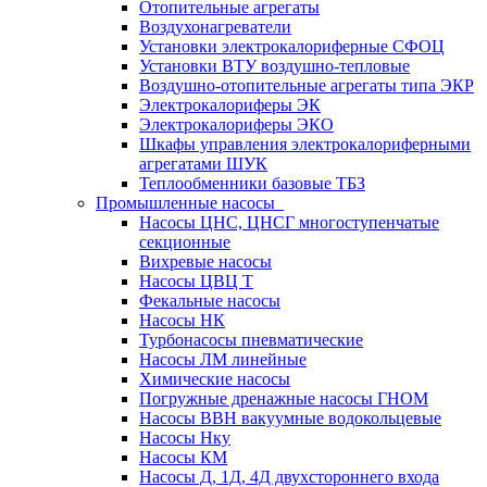
Отопительные агрегаты
Воздухонагреватели
Установки электрокалориферные СФОЦ
Установки ВТУ воздушно-тепловые
Воздушно-отопительные агрегаты типа ЭКР
Электрокалориферы ЭК
Электрокалориферы ЭКО
Шкафы управления электрокалориферными
агрегатами ШУК
Теплообменники базовые ТБЗ
Промышленные насосы
Насосы ЦНС, ЦНСГ многоступенчатые
секционные
Вихревые насосы
Насосы ЦВЦ Т
Фекальные насосы
Насосы НК
Турбонасосы пневматические
Насосы ЛМ линейные
Химические насосы
Погружные дренажные насосы ГНОМ
Насосы ВВН вакуумные водокольцевые
Насосы Нку
Насосы КМ
Насосы Д, 1Д, 4Д двухстороннего входа