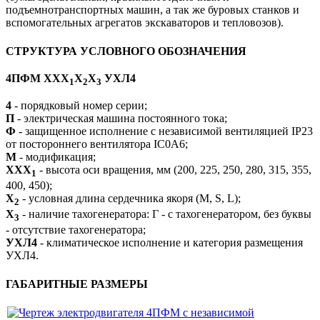
подъемнотранспортных машин, а так же буровых станков и
вспомогательных агрегатов экскаваторов и тепловозов).
СТРУКТУРА УСЛОВНОГО ОБОЗНАЧЕНИЯ
4ПФМ ХХХ
Х
Х
УХЛ4
1
2
3
4
- порядковый номер серии;
П
- электрическая машина постоянного тока;
Ф
- защищенное исполнение с независимой вентиляцией IP23
от постороннего вентилятора IC0A6;
М
- модификация;
ХXХ
- высота оси вращения, мм (200, 225, 250, 280, 315, 355,
1
400, 450);
X
- условная длина сердечника якоря (M, S, L);
2
X
- наличие тахогенератора: Г - с тахогенератором, без буквы
3
- отсутствие тахогенератора;
УХЛ4
- климатическое исполнение и категория размещения
УХЛ4.
ГАБАРИТНЫЕ РАЗМЕРЫ