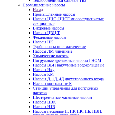
Теплообменники базовые ТБЗ
Промышленные насосы
Назад
Промышленные насосы
Насосы ЦНС, ЦНСГ многоступенчатые
секционные
Вихревые насосы
Насосы ЦВЦ Т
Фекальные насосы
Насосы НК
Турбонасосы пневматические
Насосы ЛМ линейные
Химические насосы
Погружные дренажные насосы ГНОМ
Насосы ВВН вакуумные водокольцевые
Насосы Нку
Насосы КМ
Насосы Д, 1Д, 4Д двухстороннего входа
Насосы консольные К
Станции управления для погружных
насосов
Шестеренчатые масляные насосы
Насосы ЦВК
Насосы Н1В
Насосы песковые П, ПР, ПК, ПБ, ПВП,