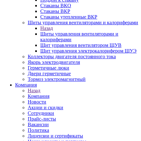
Стаканы ВКО
Стаканы ВКР
Стаканы утепленные ВКР
Щиты управления вентиляторами и калориферами
Назад
Щиты управления вентиляторами и
калориферами
Щит управления вентилятором ЩУВ
Щит управления электрокалорифером ЩУЭ
Коллекторы двигателя постоянного тока
Якорь электродвигателя
Герметичные люки
Двери герметичные
Тормоз электромагнитный
Компания
Назад
Компания
Новости
Акции и скидки
Сотрудники
Прайс-листы
Вакансии
Политика
Лицензии и сертификаты