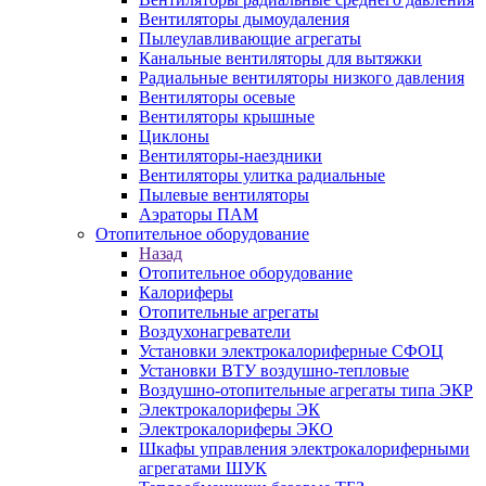
Вентиляторы дымоудаления
Пылеулавливающие агрегаты
Канальные вентиляторы для вытяжки
Радиальные вентиляторы низкого давления
Вентиляторы осевые
Вентиляторы крышные
Циклоны
Вентиляторы-наездники
Вентиляторы улитка радиальные
Пылевые вентиляторы
Аэраторы ПАМ
Отопительное оборудование
Назад
Отопительное оборудование
Калориферы
Отопительные агрегаты
Воздухонагреватели
Установки электрокалориферные СФОЦ
Установки ВТУ воздушно-тепловые
Воздушно-отопительные агрегаты типа ЭКР
Электрокалориферы ЭК
Электрокалориферы ЭКО
Шкафы управления электрокалориферными
агрегатами ШУК