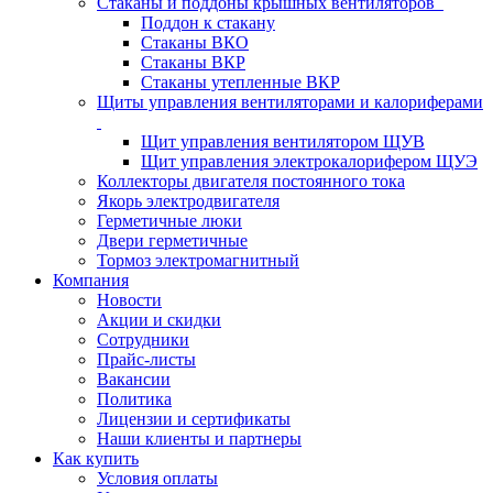
Стаканы и поддоны крышных вентиляторов
Поддон к стакану
Стаканы ВКО
Стаканы ВКР
Стаканы утепленные ВКР
Щиты управления вентиляторами и калориферами
Щит управления вентилятором ЩУВ
Щит управления электрокалорифером ЩУЭ
Коллекторы двигателя постоянного тока
Якорь электродвигателя
Герметичные люки
Двери герметичные
Тормоз электромагнитный
Компания
Новости
Акции и скидки
Сотрудники
Прайс-листы
Вакансии
Политика
Лицензии и сертификаты
Наши клиенты и партнеры
Как купить
Условия оплаты