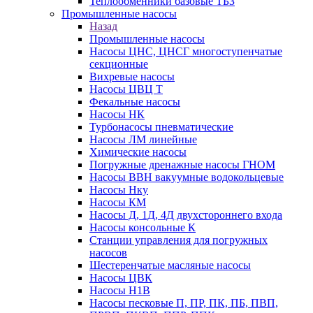
Теплообменники базовые ТБЗ
Промышленные насосы
Назад
Промышленные насосы
Насосы ЦНС, ЦНСГ многоступенчатые
секционные
Вихревые насосы
Насосы ЦВЦ Т
Фекальные насосы
Насосы НК
Турбонасосы пневматические
Насосы ЛМ линейные
Химические насосы
Погружные дренажные насосы ГНОМ
Насосы ВВН вакуумные водокольцевые
Насосы Нку
Насосы КМ
Насосы Д, 1Д, 4Д двухстороннего входа
Насосы консольные К
Станции управления для погружных
насосов
Шестеренчатые масляные насосы
Насосы ЦВК
Насосы Н1В
Насосы песковые П, ПР, ПК, ПБ, ПВП,