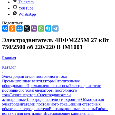
Telegram
YouTube
WhatsApp
Поделиться
Электродвигатель 4ПФМ225М 27 кВт
750/2500 об 220/220 В IM1001
Главная
-
Каталог
-
Электродвигатели постоянного тока
Промышленные вентиляторы
Отопительное
оборудование
Промышленные насосы
Электродвигатели
постоянного тока
Генераторы постоянного
тока
Тахогенераторы
Электродвигатели
асинхронные
Электродвигатели синхронные
Обмотки для
электродвигателей постоянного тока
Секции статорных
обмоток электродвигателя
Вентиляционные клапаны
Гибкие
вставки для вентиляции
Всасывающие карманы для