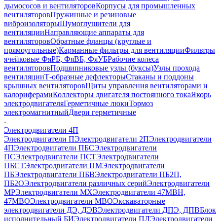
дымососов и вентиляторов
Корпусы для промышленных
вентиляторов
Пружинные и резиновые
виброизоляторы
Шумоглушители для
вентиляции
Направляющие аппараты для
вентиляторов
Обратные фланцы (круглые и
прямоугольные)
Карманные фильтры для вентиляции
Фильтры
ячейковые ФяРБ, ФяВБ, ФяУБ
Рабочие колеса
вентиляторов
Подшипниковые узлы (буксы)
Узлы прохода
вентиляции
Т-образные дефлекторы
Стаканы и поддоны
крышных вентиляторов
Щиты управления вентиляторами и
калориферами
Коллекторы двигателя постоянного тока
Якорь
электродвигателя
Герметичные люки
Тормоз
электромагнитный
Двери герметичные
-
Электродвигатели 4П
Электродвигатели П
Электродвигатели 2П
Электродвигатели
4П
Электродвигатели ПБС
Электродвигатели
ПС
Электродвигатели ПСТ
Электродвигатели
ПБСТ
Электродвигатели ПМ
Электродвигатели
ПБ
Электродвигатели ПБВ
Электродвигатели ПБ2П,
ПБ2О
Электродвигатели различных серий
Электродвигатели
МР
Электродвигатели MX
Электродвигатели 47MBH,
47МВО
Электродвигатели MBO
Экскаваторные
электродвигатели ДЭ, ДЭВ
Электродвигатели ДПЭ, ДПВ
Блок
исполнительный БИ
Электродвигатели ПЛ
Электродвигатели