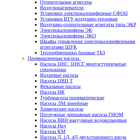
Отопительные агрегаты
Воздухонагреватели
Установки электрокалориферные СФОЦ
Установки ВТУ воздушно-тепловые
Воздушно-отопительные агрегаты типа ЭКР
Электрокалориферы ЭК
Электрокалориферы ЭКО
Шкафы управления электрокалориферными
агрегатами ШУК
Теплообменники базовые ТБЗ
Промышленные насосы
Насосы ЦНС, ЦНСГ многоступенчатые
секционные
Вихревые насосы
Насосы ЦВЦ Т
Фекальные насосы
Насосы НК
Турбонасосы пневматические
Насосы ЛМ линейные
Химические насосы
Погружные дренажные насосы ГНОМ
Насосы ВВН вакуумные водокольцевые
Насосы Нку
Насосы КМ
Насосы Д, 1Д, 4Д двухстороннего входа