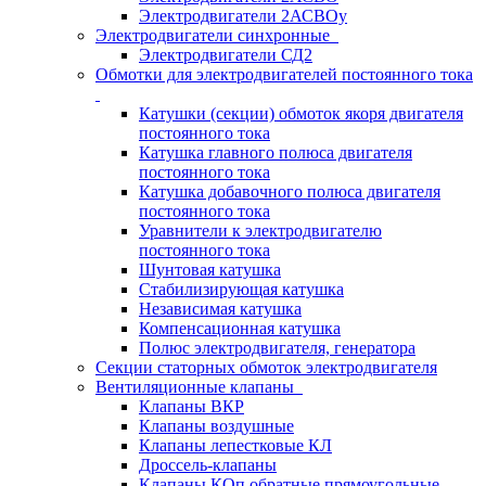
Электродвигатели 2АСВОу
Электродвигатели синхронные
Электродвигатели СД2
Обмотки для электродвигателей постоянного тока
Катушки (секции) обмоток якоря двигателя
постоянного тока
Катушка главного полюса двигателя
постоянного тока
Катушка добавочного полюса двигателя
постоянного тока
Уравнители к электродвигателю
постоянного тока
Шунтовая катушка
Стабилизирующая катушка
Независимая катушка
Компенсационная катушка
Полюс электродвигателя, генератора
Секции статорных обмоток электродвигателя
Вентиляционные клапаны
Клапаны ВКР
Клапаны воздушные
Клапаны лепестковые КЛ
Дроссель-клапаны
Клапаны КОп обратные прямоугольные