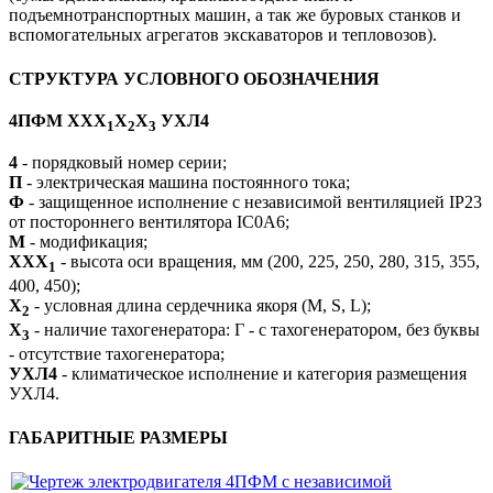
подъемнотранспортных машин, а так же буровых станков и
вспомогательных агрегатов экскаваторов и тепловозов).
СТРУКТУРА УСЛОВНОГО ОБОЗНАЧЕНИЯ
4ПФМ ХХХ
Х
Х
УХЛ4
1
2
3
4
- порядковый номер серии;
П
- электрическая машина постоянного тока;
Ф
- защищенное исполнение с независимой вентиляцией IP23
от постороннего вентилятора IC0A6;
М
- модификация;
ХXХ
- высота оси вращения, мм (200, 225, 250, 280, 315, 355,
1
400, 450);
X
- условная длина сердечника якоря (M, S, L);
2
X
- наличие тахогенератора: Г - с тахогенератором, без буквы
3
- отсутствие тахогенератора;
УХЛ4
- климатическое исполнение и категория размещения
УХЛ4.
ГАБАРИТНЫЕ РАЗМЕРЫ