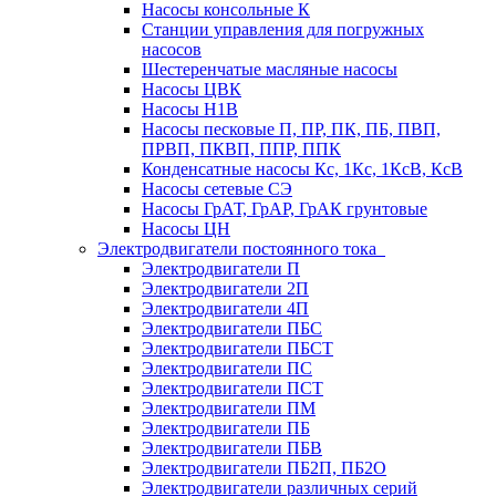
Насосы консольные К
Станции управления для погружных
насосов
Шестеренчатые масляные насосы
Насосы ЦВК
Насосы Н1В
Насосы песковые П, ПР, ПК, ПБ, ПВП,
ПРВП, ПКВП, ППР, ППК
Конденсатные насосы Кс, 1Кс, 1КсВ, КсВ
Насосы сетевые СЭ
Насосы ГрАТ, ГрАР, ГрАК грунтовые
Насосы ЦН
Электродвигатели постоянного тока
Электродвигатели П
Электродвигатели 2П
Электродвигатели 4П
Электродвигатели ПБС
Электродвигатели ПБСТ
Электродвигатели ПС
Электродвигатели ПСТ
Электродвигатели ПМ
Электродвигатели ПБ
Электродвигатели ПБВ
Электродвигатели ПБ2П, ПБ2О
Электродвигатели различных серий