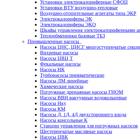
Установки электрокалориферные СФОЦ
Установки ВТУ воздушно-тепловые
Воздушно-отопительные агрегаты типа ЭКР
Электрокалориферы ЭК
Электрокалориферы ЭКО
Шкафы управления электрокалориферными 
Теплообменники базовые ТБЗ
Промышленные насосы
Насосы ЦНС, ЦНСГ многоступенчатые секц
Вихревые насосы
Насосы ЦВЦ Т
Фекальные насосы
Насосы НК
Турбонасосы пневматические
Насосы ЛМ линейные
Химические насосы
Погружные дренажные насосы ГНОМ
Насосы ВВН вакуумные водокольцевые
Насосы Нку
Насосы КМ
Насосы Д, 1Д, 4Д двухстороннего входа
Насосы консольные К
Станции управления для погружных насосов
Шестеренчатые масляные насосы
Насосы ЦВК