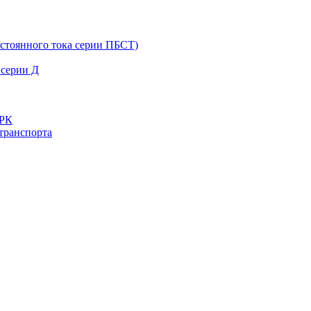
остоянного тока серии ПБСТ)
 серии Д
ДРК
транспорта