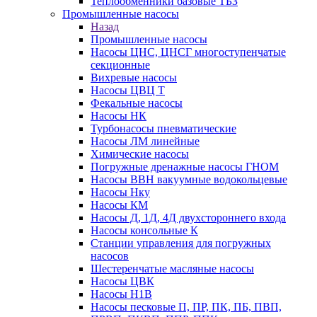
Теплообменники базовые ТБЗ
Промышленные насосы
Назад
Промышленные насосы
Насосы ЦНС, ЦНСГ многоступенчатые
секционные
Вихревые насосы
Насосы ЦВЦ Т
Фекальные насосы
Насосы НК
Турбонасосы пневматические
Насосы ЛМ линейные
Химические насосы
Погружные дренажные насосы ГНОМ
Насосы ВВН вакуумные водокольцевые
Насосы Нку
Насосы КМ
Насосы Д, 1Д, 4Д двухстороннего входа
Насосы консольные К
Станции управления для погружных
насосов
Шестеренчатые масляные насосы
Насосы ЦВК
Насосы Н1В
Насосы песковые П, ПР, ПК, ПБ, ПВП,