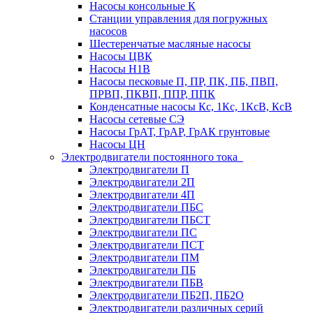
Насосы консольные К
Станции управления для погружных
насосов
Шестеренчатые масляные насосы
Насосы ЦВК
Насосы Н1В
Насосы песковые П, ПР, ПК, ПБ, ПВП,
ПРВП, ПКВП, ППР, ППК
Конденсатные насосы Кс, 1Кс, 1КсВ, КсВ
Насосы сетевые СЭ
Насосы ГрАТ, ГрАР, ГрАК грунтовые
Насосы ЦН
Электродвигатели постоянного тока
Электродвигатели П
Электродвигатели 2П
Электродвигатели 4П
Электродвигатели ПБС
Электродвигатели ПБСТ
Электродвигатели ПС
Электродвигатели ПСТ
Электродвигатели ПМ
Электродвигатели ПБ
Электродвигатели ПБВ
Электродвигатели ПБ2П, ПБ2О
Электродвигатели различных серий