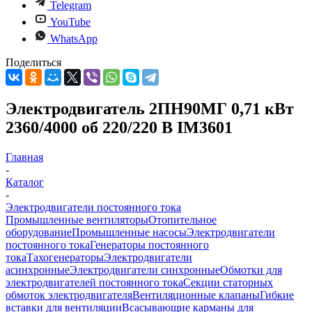
Telegram
YouTube
WhatsApp
Поделиться
Электродвигатель 2ПН90МГ 0,71 кВт
2360/4000 об 220/220 В IM3601
Главная
-
Каталог
-
Электродвигатели постоянного тока
Промышленные вентиляторы
Отопительное
оборудование
Промышленные насосы
Электродвигатели
постоянного тока
Генераторы постоянного
тока
Тахогенераторы
Электродвигатели
асинхронные
Электродвигатели синхронные
Обмотки для
электродвигателей постоянного тока
Секции статорных
обмоток электродвигателя
Вентиляционные клапаны
Гибкие
вставки для вентиляции
Всасывающие карманы для