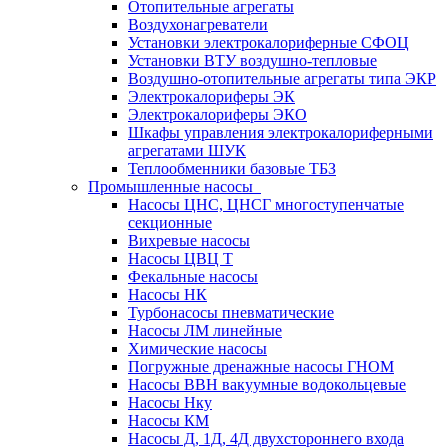
Отопительные агрегаты
Воздухонагреватели
Установки электрокалориферные СФОЦ
Установки ВТУ воздушно-тепловые
Воздушно-отопительные агрегаты типа ЭКР
Электрокалориферы ЭК
Электрокалориферы ЭКО
Шкафы управления электрокалориферными
агрегатами ШУК
Теплообменники базовые ТБЗ
Промышленные насосы
Насосы ЦНС, ЦНСГ многоступенчатые
секционные
Вихревые насосы
Насосы ЦВЦ Т
Фекальные насосы
Насосы НК
Турбонасосы пневматические
Насосы ЛМ линейные
Химические насосы
Погружные дренажные насосы ГНОМ
Насосы ВВН вакуумные водокольцевые
Насосы Нку
Насосы КМ
Насосы Д, 1Д, 4Д двухстороннего входа