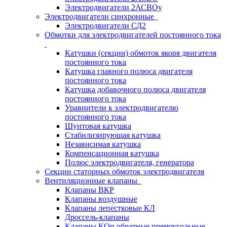
Электродвигатели 2АСВОу
Электродвигатели синхронные
Электродвигатели СД2
Обмотки для электродвигателей постоянного тока
Катушки (секции) обмоток якоря двигателя
постоянного тока
Катушка главного полюса двигателя
постоянного тока
Катушка добавочного полюса двигателя
постоянного тока
Уравнители к электродвигателю
постоянного тока
Шунтовая катушка
Стабилизирующая катушка
Независимая катушка
Компенсационная катушка
Полюс электродвигателя, генератора
Секции статорных обмоток электродвигателя
Вентиляционные клапаны
Клапаны ВКР
Клапаны воздушные
Клапаны лепестковые КЛ
Дроссель-клапаны
Клапаны КОп обратные прямоугольные