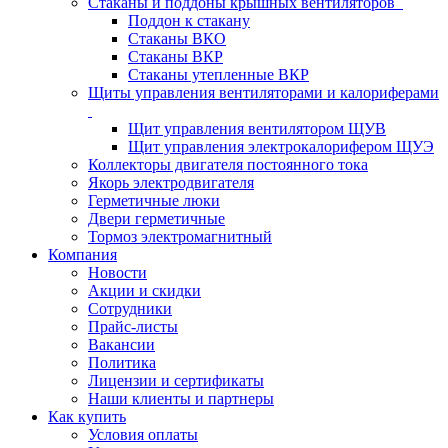
Стаканы и поддоны крышных вентиляторов
Поддон к стакану
Стаканы ВКО
Стаканы ВКР
Стаканы утепленные ВКР
Щиты управления вентиляторами и калориферами
Щит управления вентилятором ЩУВ
Щит управления электрокалорифером ЩУЭ
Коллекторы двигателя постоянного тока
Якорь электродвигателя
Герметичные люки
Двери герметичные
Тормоз электромагнитный
Компания
Новости
Акции и скидки
Сотрудники
Прайс-листы
Вакансии
Политика
Лицензии и сертификаты
Наши клиенты и партнеры
Как купить
Условия оплаты