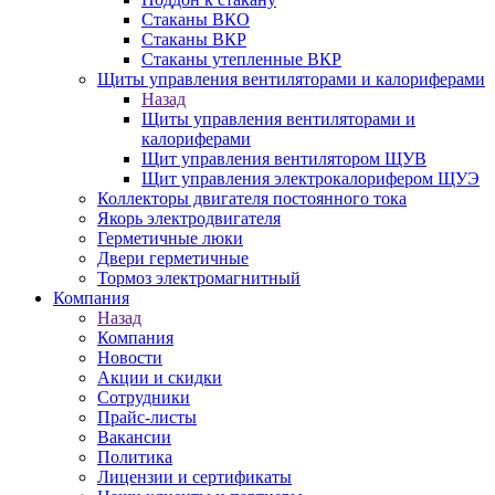
Стаканы ВКО
Стаканы ВКР
Стаканы утепленные ВКР
Щиты управления вентиляторами и калориферами
Назад
Щиты управления вентиляторами и
калориферами
Щит управления вентилятором ЩУВ
Щит управления электрокалорифером ЩУЭ
Коллекторы двигателя постоянного тока
Якорь электродвигателя
Герметичные люки
Двери герметичные
Тормоз электромагнитный
Компания
Назад
Компания
Новости
Акции и скидки
Сотрудники
Прайс-листы
Вакансии
Политика
Лицензии и сертификаты