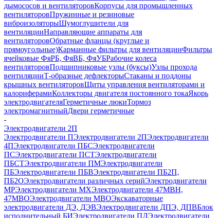
дымососов и вентиляторов
Корпусы для промышленных
вентиляторов
Пружинные и резиновые
виброизоляторы
Шумоглушители для
вентиляции
Направляющие аппараты для
вентиляторов
Обратные фланцы (круглые и
прямоугольные)
Карманные фильтры для вентиляции
Фильтры
ячейковые ФяРБ, ФяВБ, ФяУБ
Рабочие колеса
вентиляторов
Подшипниковые узлы (буксы)
Узлы прохода
вентиляции
Т-образные дефлекторы
Стаканы и поддоны
крышных вентиляторов
Щиты управления вентиляторами и
калориферами
Коллекторы двигателя постоянного тока
Якорь
электродвигателя
Герметичные люки
Тормоз
электромагнитный
Двери герметичные
-
Электродвигатели 2П
Электродвигатели П
Электродвигатели 2П
Электродвигатели
4П
Электродвигатели ПБС
Электродвигатели
ПС
Электродвигатели ПСТ
Электродвигатели
ПБСТ
Электродвигатели ПМ
Электродвигатели
ПБ
Электродвигатели ПБВ
Электродвигатели ПБ2П,
ПБ2О
Электродвигатели различных серий
Электродвигатели
МР
Электродвигатели MX
Электродвигатели 47MBH,
47МВО
Электродвигатели MBO
Экскаваторные
электродвигатели ДЭ, ДЭВ
Электродвигатели ДПЭ, ДПВ
Блок
исполнительный БИ
Электродвигатели ПЛ
Электродвигатели