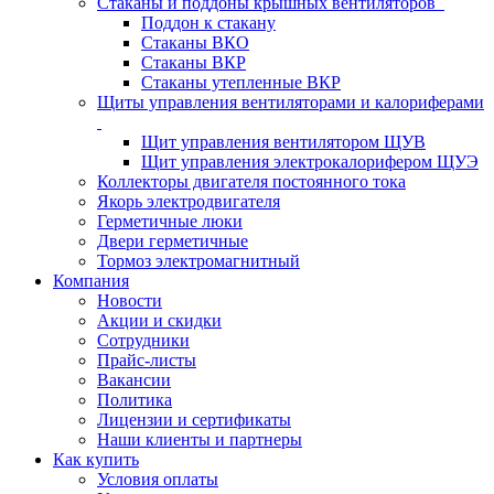
Стаканы и поддоны крышных вентиляторов
Поддон к стакану
Стаканы ВКО
Стаканы ВКР
Стаканы утепленные ВКР
Щиты управления вентиляторами и калориферами
Щит управления вентилятором ЩУВ
Щит управления электрокалорифером ЩУЭ
Коллекторы двигателя постоянного тока
Якорь электродвигателя
Герметичные люки
Двери герметичные
Тормоз электромагнитный
Компания
Новости
Акции и скидки
Сотрудники
Прайс-листы
Вакансии
Политика
Лицензии и сертификаты
Наши клиенты и партнеры
Как купить
Условия оплаты