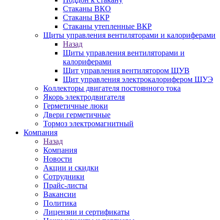
Стаканы ВКО
Стаканы ВКР
Стаканы утепленные ВКР
Щиты управления вентиляторами и калориферами
Назад
Щиты управления вентиляторами и
калориферами
Щит управления вентилятором ЩУВ
Щит управления электрокалорифером ЩУЭ
Коллекторы двигателя постоянного тока
Якорь электродвигателя
Герметичные люки
Двери герметичные
Тормоз электромагнитный
Компания
Назад
Компания
Новости
Акции и скидки
Сотрудники
Прайс-листы
Вакансии
Политика
Лицензии и сертификаты