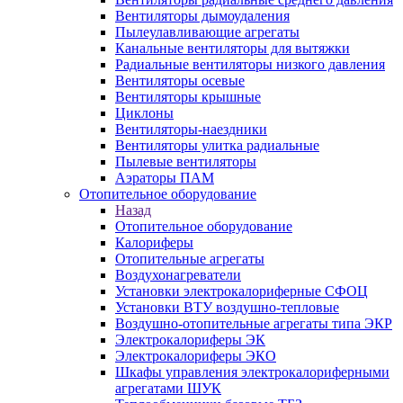
Вентиляторы дымоудаления
Пылеулавливающие агрегаты
Канальные вентиляторы для вытяжки
Радиальные вентиляторы низкого давления
Вентиляторы осевые
Вентиляторы крышные
Циклоны
Вентиляторы-наездники
Вентиляторы улитка радиальные
Пылевые вентиляторы
Аэраторы ПАМ
Отопительное оборудование
Назад
Отопительное оборудование
Калориферы
Отопительные агрегаты
Воздухонагреватели
Установки электрокалориферные СФОЦ
Установки ВТУ воздушно-тепловые
Воздушно-отопительные агрегаты типа ЭКР
Электрокалориферы ЭК
Электрокалориферы ЭКО
Шкафы управления электрокалориферными
агрегатами ШУК