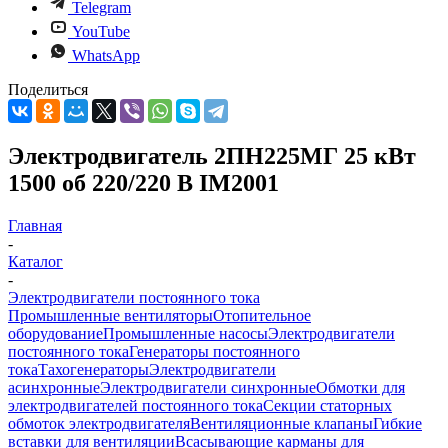
Telegram
YouTube
WhatsApp
Поделиться
Электродвигатель 2ПН225МГ 25 кВт
1500 об 220/220 В IM2001
Главная
-
Каталог
-
Электродвигатели постоянного тока
Промышленные вентиляторы
Отопительное
оборудование
Промышленные насосы
Электродвигатели
постоянного тока
Генераторы постоянного
тока
Тахогенераторы
Электродвигатели
асинхронные
Электродвигатели синхронные
Обмотки для
электродвигателей постоянного тока
Секции статорных
обмоток электродвигателя
Вентиляционные клапаны
Гибкие
вставки для вентиляции
Всасывающие карманы для