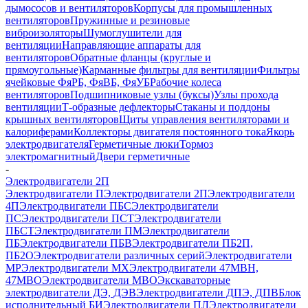
дымососов и вентиляторов
Корпусы для промышленных
вентиляторов
Пружинные и резиновые
виброизоляторы
Шумоглушители для
вентиляции
Направляющие аппараты для
вентиляторов
Обратные фланцы (круглые и
прямоугольные)
Карманные фильтры для вентиляции
Фильтры
ячейковые ФяРБ, ФяВБ, ФяУБ
Рабочие колеса
вентиляторов
Подшипниковые узлы (буксы)
Узлы прохода
вентиляции
Т-образные дефлекторы
Стаканы и поддоны
крышных вентиляторов
Щиты управления вентиляторами и
калориферами
Коллекторы двигателя постоянного тока
Якорь
электродвигателя
Герметичные люки
Тормоз
электромагнитный
Двери герметичные
-
Электродвигатели 2П
Электродвигатели П
Электродвигатели 2П
Электродвигатели
4П
Электродвигатели ПБС
Электродвигатели
ПС
Электродвигатели ПСТ
Электродвигатели
ПБСТ
Электродвигатели ПМ
Электродвигатели
ПБ
Электродвигатели ПБВ
Электродвигатели ПБ2П,
ПБ2О
Электродвигатели различных серий
Электродвигатели
МР
Электродвигатели MX
Электродвигатели 47MBH,
47МВО
Электродвигатели MBO
Экскаваторные
электродвигатели ДЭ, ДЭВ
Электродвигатели ДПЭ, ДПВ
Блок
исполнительный БИ
Электродвигатели ПЛ
Электродвигатели