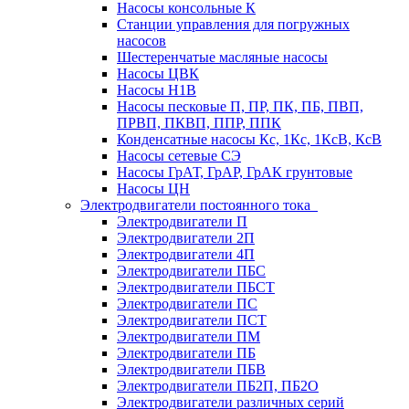
Насосы консольные К
Станции управления для погружных
насосов
Шестеренчатые масляные насосы
Насосы ЦВК
Насосы Н1В
Насосы песковые П, ПР, ПК, ПБ, ПВП,
ПРВП, ПКВП, ППР, ППК
Конденсатные насосы Кс, 1Кс, 1КсВ, КсВ
Насосы сетевые СЭ
Насосы ГрАТ, ГрАР, ГрАК грунтовые
Насосы ЦН
Электродвигатели постоянного тока
Электродвигатели П
Электродвигатели 2П
Электродвигатели 4П
Электродвигатели ПБС
Электродвигатели ПБСТ
Электродвигатели ПС
Электродвигатели ПСТ
Электродвигатели ПМ
Электродвигатели ПБ
Электродвигатели ПБВ
Электродвигатели ПБ2П, ПБ2О
Электродвигатели различных серий