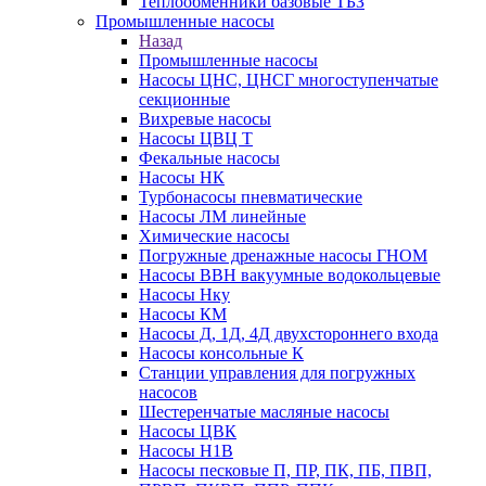
Теплообменники базовые ТБЗ
Промышленные насосы
Назад
Промышленные насосы
Насосы ЦНС, ЦНСГ многоступенчатые
секционные
Вихревые насосы
Насосы ЦВЦ Т
Фекальные насосы
Насосы НК
Турбонасосы пневматические
Насосы ЛМ линейные
Химические насосы
Погружные дренажные насосы ГНОМ
Насосы ВВН вакуумные водокольцевые
Насосы Нку
Насосы КМ
Насосы Д, 1Д, 4Д двухстороннего входа
Насосы консольные К
Станции управления для погружных
насосов
Шестеренчатые масляные насосы
Насосы ЦВК
Насосы Н1В
Насосы песковые П, ПР, ПК, ПБ, ПВП,