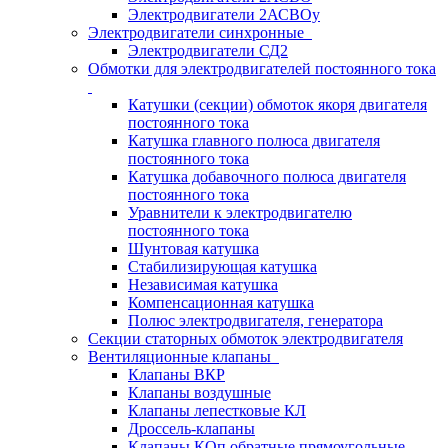
Электродвигатели 2АСВОу
Электродвигатели синхронные
Электродвигатели СД2
Обмотки для электродвигателей постоянного тока
Катушки (секции) обмоток якоря двигателя
постоянного тока
Катушка главного полюса двигателя
постоянного тока
Катушка добавочного полюса двигателя
постоянного тока
Уравнители к электродвигателю
постоянного тока
Шунтовая катушка
Стабилизирующая катушка
Независимая катушка
Компенсационная катушка
Полюс электродвигателя, генератора
Секции статорных обмоток электродвигателя
Вентиляционные клапаны
Клапаны ВКР
Клапаны воздушные
Клапаны лепестковые КЛ
Дроссель-клапаны
Клапаны КОп обратные прямоугольные