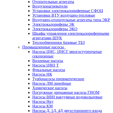
Отопительные агрегаты
Воздухонагреватели
Установки электрокалориферные СФОЦ
Установки ВТУ воздушно-тепловые
Воздушно-отопительные агрегаты типа ЭКР
Электрокалориферы ЭК
Электрокалориферы ЭКО
Шкафы управления электрокалориферными
агрегатами ШУК
Теплообменники базовые ТБЗ
Промышленные насосы
Насосы ЦНС, ЦНСГ многоступенчатые
секционные
Вихревые насосы
Насосы ЦВЦ Т
Фекальные насосы
Насосы НК
Турбонасосы пневматические
Насосы ЛМ линейные
Химические насосы
Погружные дренажные насосы ГНОМ
Насосы ВВН вакуумные водокольцевые
Насосы Нку
Насосы КМ
Насосы Д, 1Д, 4Д двухстороннего входа