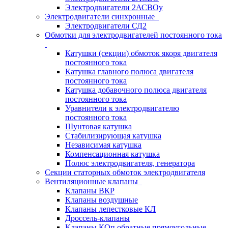
Электродвигатели 2АСВОу
Электродвигатели синхронные
Электродвигатели СД2
Обмотки для электродвигателей постоянного тока
Катушки (секции) обмоток якоря двигателя
постоянного тока
Катушка главного полюса двигателя
постоянного тока
Катушка добавочного полюса двигателя
постоянного тока
Уравнители к электродвигателю
постоянного тока
Шунтовая катушка
Стабилизирующая катушка
Независимая катушка
Компенсационная катушка
Полюс электродвигателя, генератора
Секции статорных обмоток электродвигателя
Вентиляционные клапаны
Клапаны ВКР
Клапаны воздушные
Клапаны лепестковые КЛ
Дроссель-клапаны
Клапаны КОп обратные прямоугольные