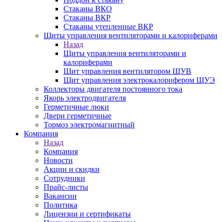
Стаканы ВКО
Стаканы ВКР
Стаканы утепленные ВКР
Щиты управления вентиляторами и калориферами
Назад
Щиты управления вентиляторами и
калориферами
Щит управления вентилятором ЩУВ
Щит управления электрокалорифером ЩУЭ
Коллекторы двигателя постоянного тока
Якорь электродвигателя
Герметичные люки
Двери герметичные
Тормоз электромагнитный
Компания
Назад
Компания
Новости
Акции и скидки
Сотрудники
Прайс-листы
Вакансии
Политика
Лицензии и сертификаты