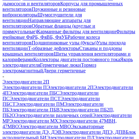
дымососов и вентиляторов
Корпусы для промышленных
вентиляторов
Пружинные и резиновые
виброизоляторы
Шумоглушители для
вентиляции
Направляющие аппараты для
вентиляторов
Обратные фланцы (круглые и
прямоугольные)
Карманные фильтры для вентиляции
Фильтры
ячейковые ФяРБ, ФяВБ, ФяУБ
Рабочие колеса
вентиляторов
Подшипниковые узлы (буксы)
Узлы прохода
вентиляции
Т-образные дефлекторы
Стаканы и поддоны
крышных вентиляторов
Щиты управления вентиляторами и
калориферами
Коллекторы двигателя постоянного тока
Якорь
электродвигателя
Герметичные люки
Тормоз
электромагнитный
Двери герметичные
-
Электродвигатели 2П
Электродвигатели П
Электродвигатели 2П
Электродвигатели
4П
Электродвигатели ПБС
Электродвигатели
ПС
Электродвигатели ПСТ
Электродвигатели
ПБСТ
Электродвигатели ПМ
Электродвигатели
ПБ
Электродвигатели ПБВ
Электродвигатели ПБ2П,
ПБ2О
Электродвигатели различных серий
Электродвигатели
МР
Электродвигатели MX
Электродвигатели 47MBH,
47МВО
Электродвигатели MBO
Экскаваторные
электродвигатели ДЭ, ДЭВ
Электродвигатели ДПЭ, ДПВ
Блок
исполнительный БИ
Электродвигатели ПЛ
Электродвигатели