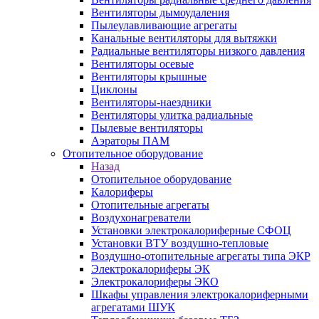
Вентиляторы дымоудаления
Пылеулавливающие агрегаты
Канальные вентиляторы для вытяжки
Радиальные вентиляторы низкого давления
Вентиляторы осевые
Вентиляторы крышные
Циклоны
Вентиляторы-наездники
Вентиляторы улитка радиальные
Пылевые вентиляторы
Аэраторы ПАМ
Отопительное оборудование
Назад
Отопительное оборудование
Калориферы
Отопительные агрегаты
Воздухонагреватели
Установки электрокалориферные СФОЦ
Установки ВТУ воздушно-тепловые
Воздушно-отопительные агрегаты типа ЭКР
Электрокалориферы ЭК
Электрокалориферы ЭКО
Шкафы управления электрокалориферными
агрегатами ШУК