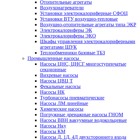
Отопительные агрегаты
Воздухонагреватели
Установки электрокалориферные СФОЦ
Установки ВТУ воздушно-тепловые
Воздушно-отопительные агрегаты типа ЭКР
Электрокалориферы ЭК
Электрокалориферы ЭКО
Шкафы управления электрокалориферными
агрегатами ШУК
Теплообменники базовые ТБЗ
Промышленные насосы
Насосы ЦНС, ЦНСГ многоступенчатые
секционные
Вихревые насосы
Насосы ЦВЦ Т
Фекальные насосы
Насосы НК
Турбонасосы пневматические
Насосы ЛМ линейные
Химические насосы
Погружные дренажные насосы ГНОМ
Насосы ВВН вакуумные водокольцевые
Насосы Нку
Насосы КМ
Насосы Д, 1Д, 4Д двухстороннего входа