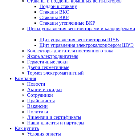
Стаканы и поддоны крышных вентиляторов
Поддон к стакану
Стаканы ВКО
Стаканы ВКР
Стаканы утепленные ВКР
Щиты управления вентиляторами и калориферами
Щит управления вентилятором ЩУВ
Щит управления электрокалорифером ЩУЭ
Коллекторы двигателя постоянного тока
Якорь электродвигателя
Герметичные люки
Двери герметичные
Тормоз электромагнитный
Компания
Новости
Акции и скидки
Сотрудники
Прайс-листы
Вакансии
Политика
Лицензии и сертификаты
Наши клиенты и партнеры
Как купить
Условия оплаты