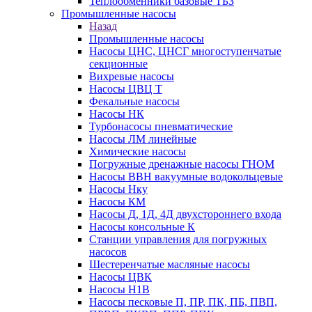
Теплообменники базовые ТБЗ
Промышленные насосы
Назад
Промышленные насосы
Насосы ЦНС, ЦНСГ многоступенчатые
секционные
Вихревые насосы
Насосы ЦВЦ Т
Фекальные насосы
Насосы НК
Турбонасосы пневматические
Насосы ЛМ линейные
Химические насосы
Погружные дренажные насосы ГНОМ
Насосы ВВН вакуумные водокольцевые
Насосы Нку
Насосы КМ
Насосы Д, 1Д, 4Д двухстороннего входа
Насосы консольные К
Станции управления для погружных
насосов
Шестеренчатые масляные насосы
Насосы ЦВК
Насосы Н1В
Насосы песковые П, ПР, ПК, ПБ, ПВП,