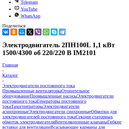
Telegram
YouTube
WhatsApp
Поделиться
Электродвигатель 2ПН100L 1,1 кВт
1500/4300 об 220/220 В IM2101
Главная
-
Каталог
-
Электродвигатели постоянного тока
Промышленные вентиляторы
Отопительное
оборудование
Промышленные насосы
Электродвигатели
постоянного тока
Генераторы постоянного
тока
Тахогенераторы
Электродвигатели
асинхронные
Электродвигатели синхронные
Обмотки для
электродвигателей постоянного тока
Секции статорных
обмоток электродвигателя
Вентиляционные клапаны
Гибкие
вставки для вентиляции
Всасывающие карманы для