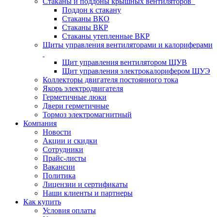
Стаканы и поддоны крышных вентиляторов
Поддон к стакану
Стаканы ВКО
Стаканы ВКР
Стаканы утепленные ВКР
Щиты управления вентиляторами и калориферами
Щит управления вентилятором ЩУВ
Щит управления электрокалорифером ЩУЭ
Коллекторы двигателя постоянного тока
Якорь электродвигателя
Герметичные люки
Двери герметичные
Тормоз электромагнитный
Компания
Новости
Акции и скидки
Сотрудники
Прайс-листы
Вакансии
Политика
Лицензии и сертификаты
Наши клиенты и партнеры
Как купить
Условия оплаты