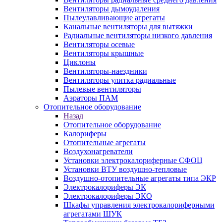
Вентиляторы дымоудаления
Пылеулавливающие агрегаты
Канальные вентиляторы для вытяжки
Радиальные вентиляторы низкого давления
Вентиляторы осевые
Вентиляторы крышные
Циклоны
Вентиляторы-наездники
Вентиляторы улитка радиальные
Пылевые вентиляторы
Аэраторы ПАМ
Отопительное оборудование
Назад
Отопительное оборудование
Калориферы
Отопительные агрегаты
Воздухонагреватели
Установки электрокалориферные СФОЦ
Установки ВТУ воздушно-тепловые
Воздушно-отопительные агрегаты типа ЭКР
Электрокалориферы ЭК
Электрокалориферы ЭКО
Шкафы управления электрокалориферными
агрегатами ШУК