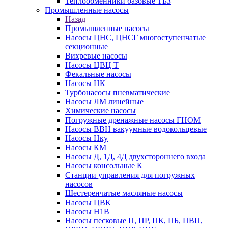
Теплообменники базовые ТБЗ
Промышленные насосы
Назад
Промышленные насосы
Насосы ЦНС, ЦНСГ многоступенчатые
секционные
Вихревые насосы
Насосы ЦВЦ Т
Фекальные насосы
Насосы НК
Турбонасосы пневматические
Насосы ЛМ линейные
Химические насосы
Погружные дренажные насосы ГНОМ
Насосы ВВН вакуумные водокольцевые
Насосы Нку
Насосы КМ
Насосы Д, 1Д, 4Д двухстороннего входа
Насосы консольные К
Станции управления для погружных
насосов
Шестеренчатые масляные насосы
Насосы ЦВК
Насосы Н1В
Насосы песковые П, ПР, ПК, ПБ, ПВП,