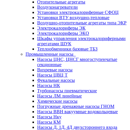
Отопительные агрегаты
Воздухонагреватели
Установки электрокалориферные СФОЦ
Установки ВТУ воздушно-тепловые
Воздушно-отопительные агрегаты типа ЭКР
Электрокалориферы ЭК
Электрокалориферы ЭКО
Шкафы управления электрокалориферными
агрегатами ШУК
Теплообменники базовые ТБЗ
Промышленные насосы
Насосы ЦНС, ЦНСГ многоступенчатые
секционные
Вихревые насосы
Насосы ЦВЦ Т
Фекальные насосы
Насосы НК
Турбонасосы пневматические
Насосы ЛМ линейные
Химические насосы
Погружные дренажные насосы ГНОМ
Насосы ВВН вакуумные водокольцевые
Насосы Нку
Насосы КМ
Насосы Д, 1Д, 4Д двухстороннего входа