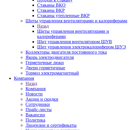
Стаканы ВКО
Стаканы ВКР
Стаканы утепленные ВКР
Щиты управления вентиляторами и калориферами
Назад
Щиты управления вентиляторами и
калориферами
Щит управления вентилятором ЩУВ
Щит управления электрокалорифером ЩУЭ
Коллекторы двигателя постоянного тока
Якорь электродвигателя
Герметичные люки
Двери герметичные
Тормоз электромагнитный
Компания
Назад
Компания
Новости
Акции и скидки
Сотрудники
Прайс-листы
Вакансии
Политика
Лицензии и сертификаты