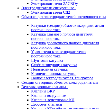
Электродвигатели 2АСВОу
Электродвигатели синхронные
Электродвигатели СД2
Обмотки для электродвигателей постоянного тока
Катушки (секции) обмоток якоря двигателя
постоянного тока
Катушка главного полюса двигателя
постоянного тока
Катушка добавочного полюса двигателя
постоянного тока
Уравнители к электродвигателю
постоянного тока
Шунтовая катушка
Стабилизирующая катушка
Независимая катушка
Компенсационная катушка
Полюс электродвигателя, генератора
Секции статорных обмоток электродвигателя
Вентиляционные клапаны
Клапаны ВКР
Клапаны воздушные
Клапаны лепестковые КЛ
Дроссель-клапаны
Клапаны КОп обратные прямоугольные