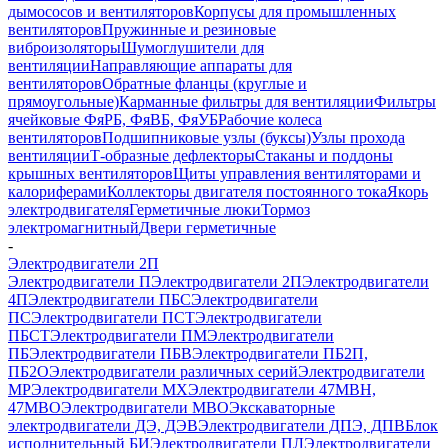
дымососов и вентиляторов
Корпусы для промышленных
вентиляторов
Пружинные и резиновые
виброизоляторы
Шумоглушители для
вентиляции
Направляющие аппараты для
вентиляторов
Обратные фланцы (круглые и
прямоугольные)
Карманные фильтры для вентиляции
Фильтры
ячейковые ФяРБ, ФяВБ, ФяУБ
Рабочие колеса
вентиляторов
Подшипниковые узлы (буксы)
Узлы прохода
вентиляции
Т-образные дефлекторы
Стаканы и поддоны
крышных вентиляторов
Щиты управления вентиляторами и
калориферами
Коллекторы двигателя постоянного тока
Якорь
электродвигателя
Герметичные люки
Тормоз
электромагнитный
Двери герметичные
-
Электродвигатели 2П
Электродвигатели П
Электродвигатели 2П
Электродвигатели
4П
Электродвигатели ПБС
Электродвигатели
ПС
Электродвигатели ПСТ
Электродвигатели
ПБСТ
Электродвигатели ПМ
Электродвигатели
ПБ
Электродвигатели ПБВ
Электродвигатели ПБ2П,
ПБ2О
Электродвигатели различных серий
Электродвигатели
МР
Электродвигатели MX
Электродвигатели 47MBH,
47МВО
Электродвигатели MBO
Экскаваторные
электродвигатели ДЭ, ДЭВ
Электродвигатели ДПЭ, ДПВ
Блок
исполнительный БИ
Электродвигатели ПЛ
Электродвигатели