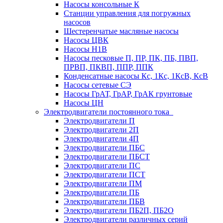
Насосы консольные К
Станции управления для погружных
насосов
Шестеренчатые масляные насосы
Насосы ЦВК
Насосы Н1В
Насосы песковые П, ПР, ПК, ПБ, ПВП,
ПРВП, ПКВП, ППР, ППК
Конденсатные насосы Кс, 1Кс, 1КсВ, КсВ
Насосы сетевые СЭ
Насосы ГрАТ, ГрАР, ГрАК грунтовые
Насосы ЦН
Электродвигатели постоянного тока
Электродвигатели П
Электродвигатели 2П
Электродвигатели 4П
Электродвигатели ПБС
Электродвигатели ПБСТ
Электродвигатели ПС
Электродвигатели ПСТ
Электродвигатели ПМ
Электродвигатели ПБ
Электродвигатели ПБВ
Электродвигатели ПБ2П, ПБ2О
Электродвигатели различных серий