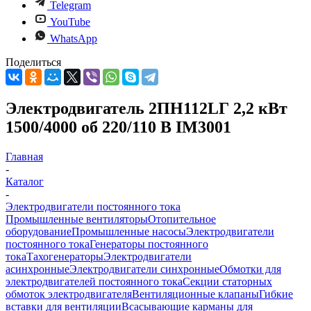
Telegram
YouTube
WhatsApp
Поделиться
Электродвигатель 2ПН112LГ 2,2 кВт
1500/4000 об 220/110 В IM3001
Главная
-
Каталог
-
Электродвигатели постоянного тока
Промышленные вентиляторы
Отопительное
оборудование
Промышленные насосы
Электродвигатели
постоянного тока
Генераторы постоянного
тока
Тахогенераторы
Электродвигатели
асинхронные
Электродвигатели синхронные
Обмотки для
электродвигателей постоянного тока
Секции статорных
обмоток электродвигателя
Вентиляционные клапаны
Гибкие
вставки для вентиляции
Всасывающие карманы для