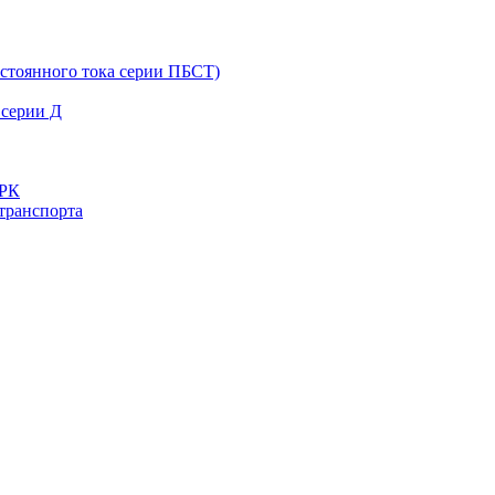
остоянного тока серии ПБСТ)
 серии Д
ДРК
транспорта