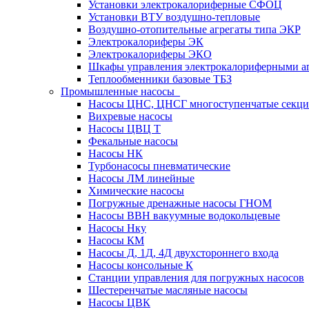
Установки электрокалориферные СФОЦ
Установки ВТУ воздушно-тепловые
Воздушно-отопительные агрегаты типа ЭКР
Электрокалориферы ЭК
Электрокалориферы ЭКО
Шкафы управления электрокалориферными 
Теплообменники базовые ТБЗ
Промышленные насосы
Насосы ЦНС, ЦНСГ многоступенчатые секц
Вихревые насосы
Насосы ЦВЦ Т
Фекальные насосы
Насосы НК
Турбонасосы пневматические
Насосы ЛМ линейные
Химические насосы
Погружные дренажные насосы ГНОМ
Насосы ВВН вакуумные водокольцевые
Насосы Нку
Насосы КМ
Насосы Д, 1Д, 4Д двухстороннего входа
Насосы консольные К
Станции управления для погружных насосов
Шестеренчатые масляные насосы
Насосы ЦВК