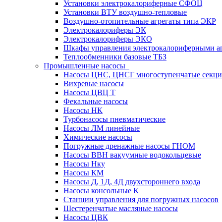
Установки электрокалориферные СФОЦ
Установки ВТУ воздушно-тепловые
Воздушно-отопительные агрегаты типа ЭКР
Электрокалориферы ЭК
Электрокалориферы ЭКО
Шкафы управления электрокалориферными 
Теплообменники базовые ТБЗ
Промышленные насосы
Насосы ЦНС, ЦНСГ многоступенчатые секц
Вихревые насосы
Насосы ЦВЦ Т
Фекальные насосы
Насосы НК
Турбонасосы пневматические
Насосы ЛМ линейные
Химические насосы
Погружные дренажные насосы ГНОМ
Насосы ВВН вакуумные водокольцевые
Насосы Нку
Насосы КМ
Насосы Д, 1Д, 4Д двухстороннего входа
Насосы консольные К
Станции управления для погружных насосов
Шестеренчатые масляные насосы
Насосы ЦВК