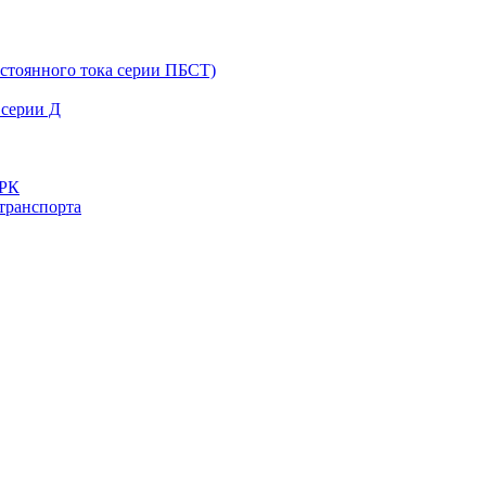
остоянного тока серии ПБСТ)
 серии Д
ДРК
транспорта